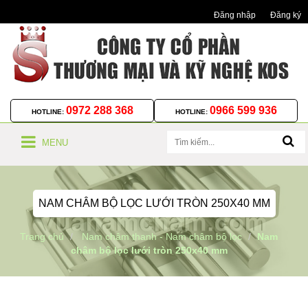
Đăng nhập
Đăng ký
0972 288 368
0966 599 936
HOTLINE:
HOTLINE:
MENU
NAM CHÂM BỘ LỌC LƯỚI TRÒN 250X40 MM
Trang chủ
Nam châm thanh - Nam châm bộ lọc
Nam
châm bộ lọc lưới tròn 250x40 mm