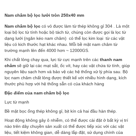
Nam châm bộ lọc lưới tròn 250x40 mm
Nam châm bộ lọc
có vỏ được làm từ thép không gỉ 304 . Là một
loại bộ lọc từ tính hoặc bộ tách từ, chúng còn được gọi là lọc từ
dạng lưới (ngăn kéo nam châm) có thể lọc kim loại từ các vật
liệu có kich thước hạt khác nhau. Mỗi bề mặt nam châm từ
trường mạnh lên đến 4000 hơn ~ 12000GS.
Khi chất lỏng chạy qua, lực từ cực mạnh trên các
thanh nam
châm
sẽ giữ lại các mạt sắt, ốc vít, hay các vật chứa từ tính, giúp
nguyên liệu sạch hơn và bảo vệ các hệ thống xử lý phía sau. Bộ
lọc nam châm chất lỏng được thiết kế với nhiều hình dạng, kích
thước phù hợp với hệ thống sẵn có của khách hàng
Đặc điểm của nam châm bộ lọc
Lực từ mạnh
Bề mặt bọc ống thép không gỉ, bịt kín cả hai đầu hàn thép.
Hoạt động không gây ô nhiễm, có thể được cài đặt ở bất kỳ vị trí
nào trên dây chuyền sản xuất có thể được tiếp xúc với các vật
liệu, tiết kiệm không gian, dễ dàng lắp đặt, sử dụng chính của