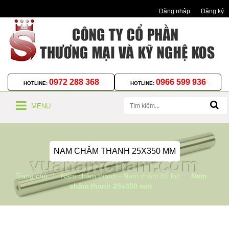
Đăng nhập
Đăng ký
0972 288 368
0966 599 936
HOTLINE:
HOTLINE:
MENU
NAM CHÂM THANH 25X350 MM
Trang chủ
Nam châm thanh - Nam châm bộ lọc
Nam
châm thanh 25x350 mm