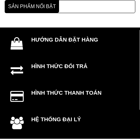
SẢN PHẨM NỔI BẬT
HƯỚNG DẪN ĐẶT HÀNG
HÌNH THỨC ĐỔI TRẢ
HÌNH THỨC THANH TOÁN
HỆ THỐNG ĐẠI LÝ