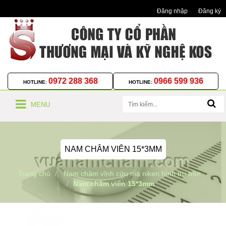
Đăng nhập
Đăng ký
0972 288 368
0966 599 936
HOTLINE:
HOTLINE:
MENU
NAM CHÂM VIÊN 15*3MM
Trang chủ
Nam châm vĩnh cửu mạ niken hình trụ tròn
Nam châm viên 15*3mm