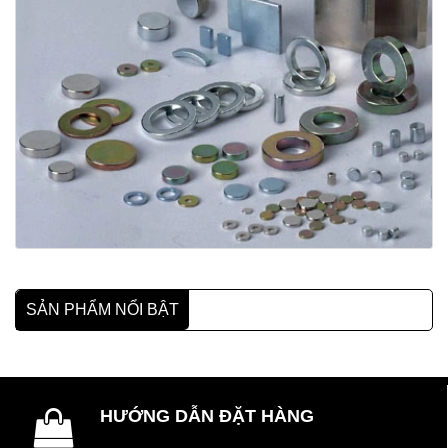
SẢN PHẨM NỔI BẬT
HƯỚNG DẪN ĐẶT HÀNG