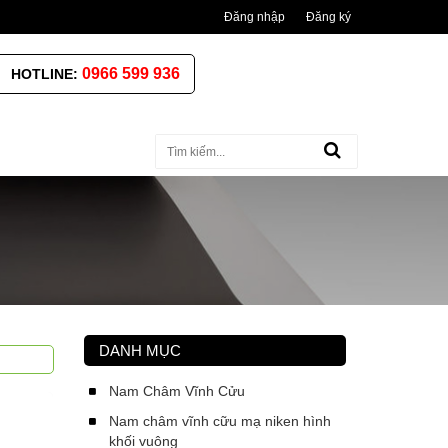
Đăng nhập
Đăng ký
0966 599 936
HOTLINE:
DANH MỤC
Nam Châm Vĩnh Cửu
Nam châm vĩnh cữu mạ niken hình
khối vuông