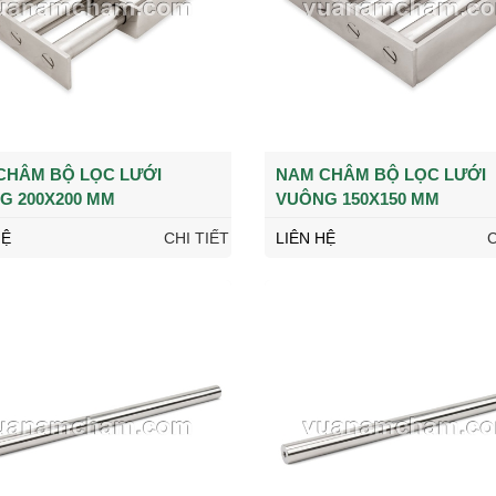
CHÂM BỘ LỌC LƯỚI
NAM CHÂM BỘ LỌC LƯỚI
G 200X200 MM
VUÔNG 150X150 MM
HỆ
CHI TIẾT
LIÊN HỆ
C