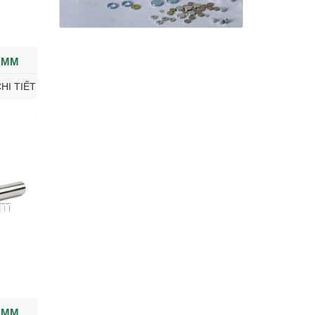
 MM
HI TIẾT
 MM