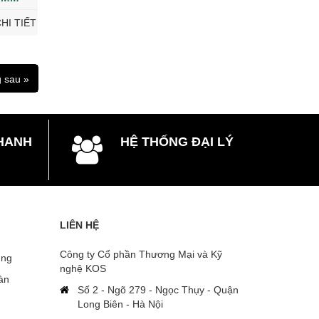
HI TIẾT
 sau »
HANH
HỆ THỐNG ĐẠI LÝ
LIÊN HỆ
Công ty Cổ phần Thương Mại và Kỹ
̣ng
nghệ KOS
oàn
Số 2 - Ngõ 279 - Ngọc Thụy - Quận
Long Biên - Hà Nội