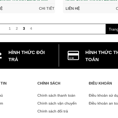
HỆ
CHI TIẾT
LIÊN HỆ
C
1
2
3
4
Trang
HÌNH THỨC ĐỔI
HÌNH THỨC T
TRẢ
TOÁN
TIN
CHÍNH SÁCH
ĐIỀU KHOẢN
ủ
Chính sách thanh toán
Điều khoản sử du
̉m
Chính sách vận chuyển
Điều khoản an t
Chính sách đổi trả