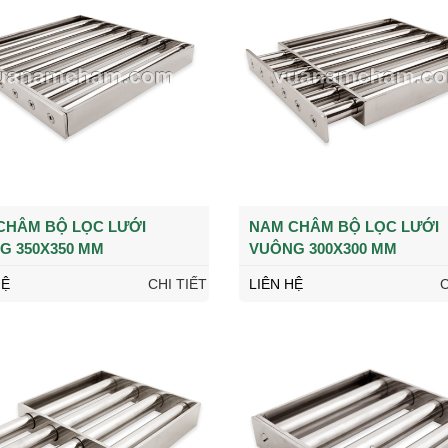
CHÂM BỘ LỌC LƯỚI
NAM CHÂM BỘ LỌC LƯỚI
G 350X350 MM
VUÔNG 300X300 MM
HỆ
CHI TIẾT
LIÊN HỆ
C