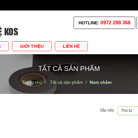
0972 288 368
HOTLINE:
G
GIỚI THIỆU
LIÊN HỆ
TẤT CẢ SẢN PHẨM
Trang chủ
Tất cả sản phẩm
Nam châm
Sắp xếp:
Thứ tự