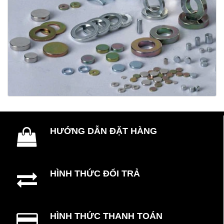
HƯỚNG DẪN ĐẶT HÀNG
HÌNH THỨC ĐỔI TRẢ
HÌNH THỨC THANH TOÁN