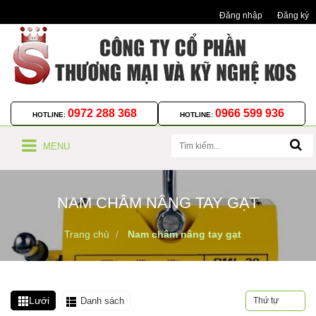
Đăng nhập
Đăng ký
0972 288 368
0966 599 936
HOTLINE:
HOTLINE:
MENU
NAM CHÂM NÂNG TAY GẠT
Trang chủ
Nam châm nâng tay gạt
Lưới
Danh sách
Thứ tự