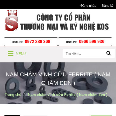
Đăng nhập
Đăng ký
0972 288 368
0966 599 936
HOTLINE:
HOTLINE:
MENU
NAM CHÂM VĨNH CỬU FERRITE ( NAM
CHÂM ĐEN )
Trang chủ
Nam châm vĩnh cửu Ferrite ( Nam châm đen )