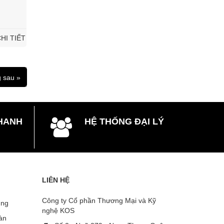
HI TIẾT
 sau »
HANH
HỆ THỐNG ĐẠI LÝ
LIÊN HỆ
Công ty Cổ phần Thương Mại và Kỹ
̣ng
nghệ KOS
oàn