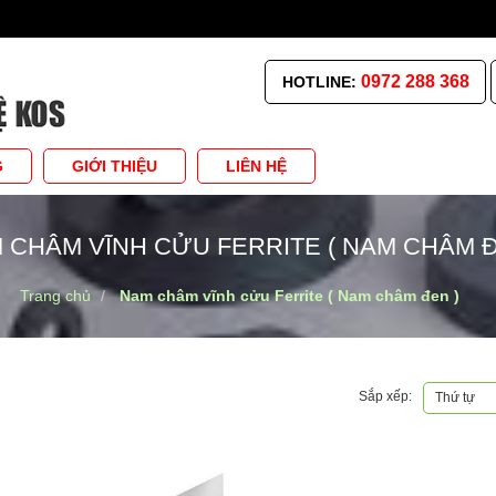
0972 288 368
HOTLINE:
G
GIỚI THIỆU
LIÊN HỆ
 CHÂM VĨNH CỬU FERRITE ( NAM CHÂM Đ
Trang chủ
Nam châm vĩnh cửu Ferrite ( Nam châm đen )
Sắp xếp:
Thứ tự