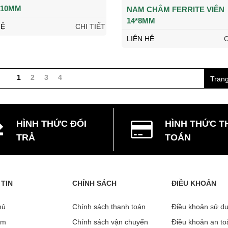
*10MM
NAM CHÂM FERRITE VIÊN
14*8MM
HỆ
CHI TIẾT
LIÊN HỆ
C
1
2
3
4
Trang
HÌNH THỨC ĐỔI
HÌNH THỨC T
TRẢ
TOÁN
TIN
CHÍNH SÁCH
ĐIỀU KHOẢN
ủ
Chính sách thanh toán
Điều khoản sử du
̉m
Chính sách vận chuyển
Điều khoản an t