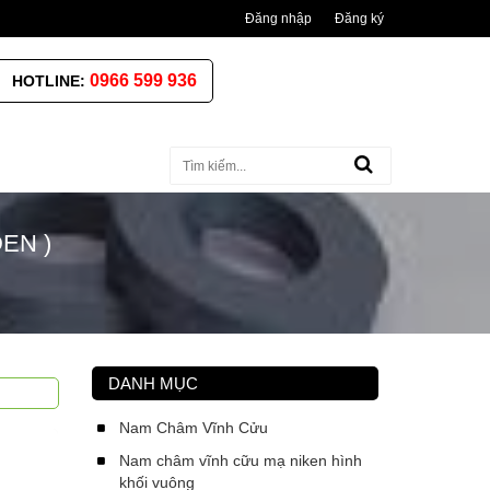
Đăng nhập
Đăng ký
0966 599 936
HOTLINE:
EN )
DANH MỤC
Nam Châm Vĩnh Cửu
Nam châm vĩnh cữu mạ niken hình
khối vuông