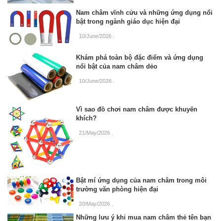
Nam châm vĩnh cửu và những ứng dụng nổi
bật trong ngành giáo dục hiện đại
10/June/2026
.
Khám phá toàn bộ đặc điểm và ứng dụng
nổi bật của nam châm dẻo
10/June/2026
.
Vì sao đồ chơi nam châm được khuyến
khích?
21/May/2026
.
Bật mí ứng dụng của nam châm trong môi
trường văn phòng hiện đại
20/May/2026
.
Những lưu ý khi mua nam châm thẻ tên bạn