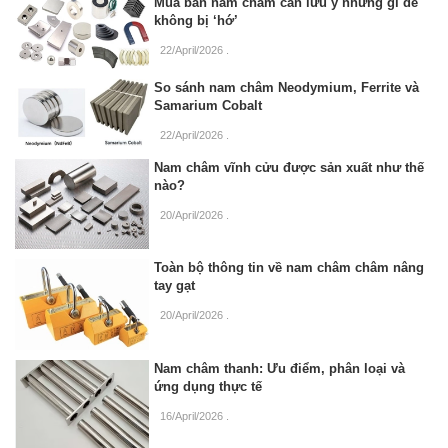
Mua bán nam châm cần lưu ý những gì để
không bị ‘hớ’
22/April/2026
.
So sánh nam châm Neodymium, Ferrite và
Samarium Cobalt
22/April/2026
.
Nam châm vĩnh cửu được sản xuất như thế
nào?
20/April/2026
.
Toàn bộ thông tin về nam châm châm nâng
tay gạt
20/April/2026
.
Nam châm thanh: Ưu điểm, phân loại và
ứng dụng thực tế
16/April/2026
.