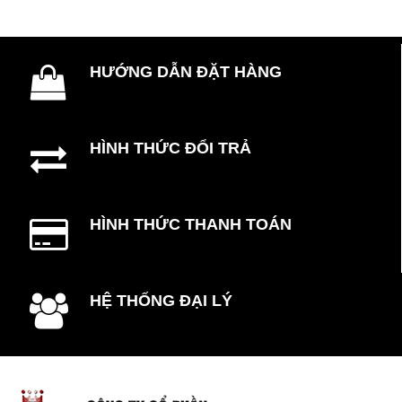
HƯỚNG DẪN ĐẶT HÀNG
HÌNH THỨC ĐỔI TRẢ
HÌNH THỨC THANH TOÁN
HỆ THỐNG ĐẠI LÝ