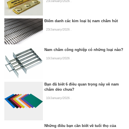
23/January/2026
.
Điểm danh các kim loại bị nam châm hút
23/January/2026
.
Nam châm công nghiệp có những loại nào?
10/January/2026
.
Bạn đã biết 6 điều quan trọng này về nam
châm dẻo chưa?
10/January/2026
.
Những điều bạn cần biết về tuổi thọ của