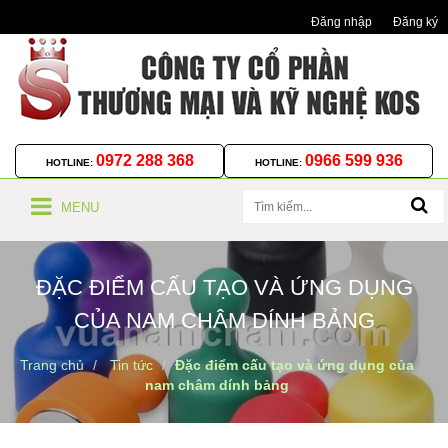
Đăng nhập
Đăng ký
0972 288 368
0966 599 936
HOTLINE:
HOTLINE:
MENU
ĐẶC ĐIỂM CẤU TẠO VÀ ỨNG DỤNG
CỦA NAM CHÂM DÍNH BẢNG
Trang chủ
Tin tức
Đặc điểm cấu tạo và ứng dụng của
nam châm dính bảng