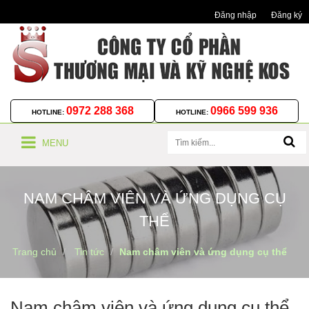
Đăng nhập
Đăng ký
0972 288 368
0966 599 936
HOTLINE:
HOTLINE:
MENU
NAM CHÂM VIÊN VÀ ỨNG DỤNG CỤ
THỂ
Trang chủ
Tin tức
Nam châm viên và ứng dụng cụ thể
Nam châm viên và ứng dụng cụ thể