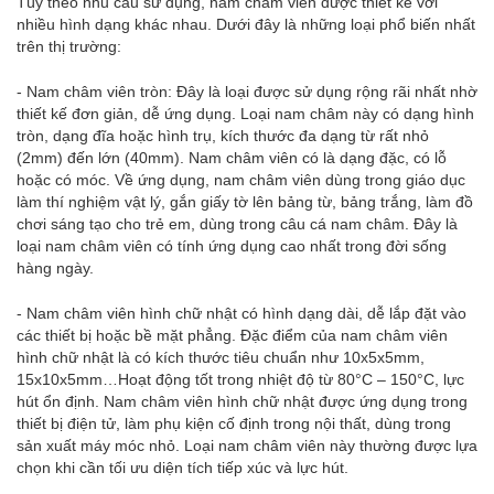
Tùy theo nhu cầu sử dụng, nam châm viên được thiết kế với
nhiều hình dạng khác nhau. Dưới đây là những loại phổ biến nhất
trên thị trường:
- Nam châm viên tròn: Đây là loại được sử dụng rộng rãi nhất nhờ
thiết kế đơn giản, dễ ứng dụng. Loại nam châm này có dạng hình
tròn, dạng đĩa hoặc hình trụ, kích thước đa dạng từ rất nhỏ
(2mm) đến lớn (40mm). Nam châm viên có là dạng đặc, có lỗ
hoặc có móc. Về ứng dụng, nam châm viên dùng trong giáo dục
làm thí nghiệm vật lý, gắn giấy tờ lên bảng từ, bảng trắng, làm đồ
chơi sáng tạo cho trẻ em, dùng trong câu cá nam châm. Đây là
loại nam châm viên có tính ứng dụng cao nhất trong đời sống
hàng ngày.
- Nam châm viên hình chữ nhật có hình dạng dài, dễ lắp đặt vào
các thiết bị hoặc bề mặt phẳng. Đặc điểm của nam châm viên
hình chữ nhật là có kích thước tiêu chuẩn như 10x5x5mm,
15x10x5mm…Hoạt động tốt trong nhiệt độ từ 80°C – 150°C, lực
hút ổn định. Nam châm viên hình chữ nhật được ứng dụng trong
thiết bị điện tử, làm phụ kiện cố định trong nội thất, dùng trong
sản xuất máy móc nhỏ. Loại nam châm viên này thường được lựa
chọn khi cần tối ưu diện tích tiếp xúc và lực hút.