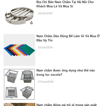
Địa Chỉ Bán Nam Châm Tại Hà Nội Cho
Khách Mua Lẻ Và Mua Sỉ
10/July/2026
.
Nam Châm Dẻo Dùng Để Làm Gì Và Mua Ở
Đâu Uy Tín
10/July/2026
.
Nam châm được ứng dụng như thế nào
trong lọc socola?
27/June/2026
.
Nam châm đóng vai trò gì trong sản xuất