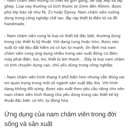
- Nam châm viên vuông có thiết kế gọn gàng, dễ sắp xếp và lắp
ghép. Loại này thường có kích thước từ 2mm đến 40mm, được
phủ lớp bảo vệ như Ni, Zn hoặc Epoxy. Nam châm viên vuông
dùng trong công nghiệp chế tạo, lắp ráp thiết bị điện tử và đồ
handmade.
- Nam châm viên cong là loại có thiết kế đặc biệt, thường dùng
trong các thiết bị kỹ thuật. Với dạng cung hoặc tròn, được sản
xuất từ vật liệu đất hiếm và có lực từ mạnh, ổn định mà nam
châm viên cong ứng dụng nhiều trong sản xuất động cơ điện,
máy phát điện, loa, tivi, thiết bị âm thanh,…Đây là loại
nam châm
có tính chuyên dụng cao, chủ yếu dùng trong công nghiệp.
- Nam châm viên hình thang ít phổ biến hơn nhưng vẫn đóng vai
trò quan trọng trong một số ngành sản xuất đặc thù. Với hình
dạng không đối xứng, được sản xuất theo yêu cầu riêng cho nên
nam châm viên hình thang chủ yếu dùng trong các thiết kế kỹ
thuật đặc biệt, cơ khí, tự động hóa
Ứng dụng của nam châm viên trong đời
sống và sản xuất