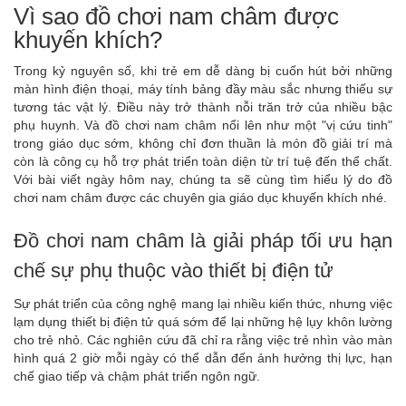
Vì sao đồ chơi nam châm được
khuyến khích?
Trong kỷ nguyên số, khi trẻ em dễ dàng bị cuốn hút bởi những
màn hình điện thoại, máy tính bảng đầy màu sắc nhưng thiếu sự
tương tác vật lý. Điều này trở thành nỗi trăn trở của nhiều bậc
phụ huynh. Và đồ chơi nam châm nổi lên như một "vị cứu tinh"
trong giáo dục sớm, không chỉ đơn thuần là món đồ giải trí mà
còn là công cụ hỗ trợ phát triển toàn diện từ trí tuệ đến thể chất.
Với bài viết ngày hôm nay, chúng ta sẽ cùng tìm hiểu lý do đồ
chơi nam châm được các chuyên gia giáo dục khuyến khích nhé.
Đồ chơi nam châm là giải pháp tối ưu hạn
chế sự phụ thuộc vào thiết bị điện tử
Sự phát triển của công nghệ mang lại nhiều kiến thức, nhưng việc
lạm dụng thiết bị điện tử quá sớm để lại những hệ lụy khôn lường
cho trẻ nhỏ. Các nghiên cứu đã chỉ ra rằng việc trẻ nhìn vào màn
hình quá 2 giờ mỗi ngày có thể dẫn đến ảnh hưởng thị lực, hạn
chế giao tiếp và chậm phát triển ngôn ngữ.