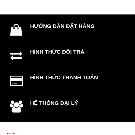
HƯỚNG DẪN ĐẶT HÀNG
HÌNH THỨC ĐỔI TRẢ
HÌNH THỨC THANH TOÁN
HỆ THỐNG ĐẠI LÝ