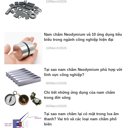
10/March/2026
.
Nam châm Neodymium và 10 ứng dụng tiêu
biểu trong ngành công nghiệp hiện đại
10/March/2026
.
Tại sao nam châm Neodymium phù hợp với
lĩnh vực công nghiệp?
06/March/2026
.
Chi tiết những ứng dụng của nam châm
trong đời sống
06/March/2026
.
Tại sao nam châm lại có mặt trong loa âm
thanh? Vai trò và các loại nam châm phổ
biến