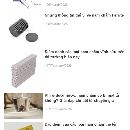
06/March/2026
.
Những thông tin thú vị về nam châm Ferrite
06/March/2026
.
Điểm danh các loại nam châm vĩnh cửu trên
thị trường hiện nay
07/February/2026
.
Khi ở dưới nước, nam châm có bị mất từ
không? Giải đáp chi tiết từ chuyên gia
07/February/2026
.
Đặc điểm của các loại nam châm thẻ tên