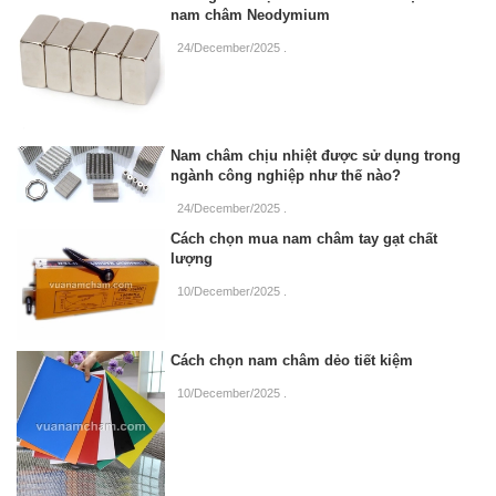
nam châm Neodymium
24/December/2025
.
Nam châm chịu nhiệt được sử dụng trong
ngành công nghiệp như thế nào?
24/December/2025
.
Cách chọn mua nam châm tay gạt chất
lượng
10/December/2025
.
Cách chọn nam châm dẻo tiết kiệm
10/December/2025
.