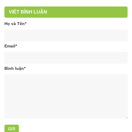
VIẾT BÌNH LUẬN
Họ và Tên
*
Email
*
Bình luận
*
GỬI