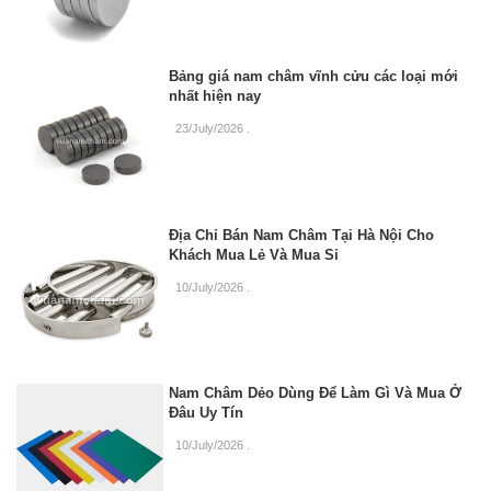
Bảng giá nam châm vĩnh cửu các loại mới
nhất hiện nay
23/July/2026
.
Địa Chỉ Bán Nam Châm Tại Hà Nội Cho
Khách Mua Lẻ Và Mua Sỉ
10/July/2026
.
Nam Châm Dẻo Dùng Để Làm Gì Và Mua Ở
Đâu Uy Tín
10/July/2026
.