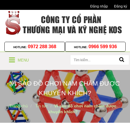
Đăng nhập
Đăng ký
0972 288 368
0966 599 936
HOTLINE:
HOTLINE:
MENU
VÌ SAO ĐỒ CHƠI NAM CHÂM ĐƯỢC
KHUYẾN KHÍCH?
Trang chủ
Tin tức
Vì sao đồ chơi nam châm được
khuyến khích?