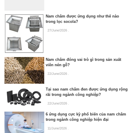
Nam châm được ứng dụng như thế nào
trong lọc socola?
27/June/2026
.
Nam châm đóng vai trò gì trong sản xuất
viên nén gỗ?
22/June/2026
.
Tại sao nam châm đen được ứng dụng rộng
rãi trong ngành công nghiệp?
22/June/2026
.
6 ứng dụng cực kỳ phổ biến của nam châm
trong ngành công nghiệp hiện đại
11/June/2026
.