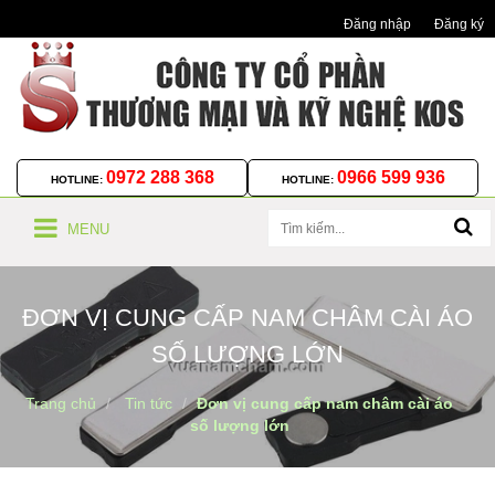
Đăng nhập
Đăng ký
0972 288 368
0966 599 936
HOTLINE:
HOTLINE:
MENU
ĐƠN VỊ CUNG CẤP NAM CHÂM CÀI ÁO
SỐ LƯỢNG LỚN
Trang chủ
Tin tức
Đơn vị cung cấp nam châm cài áo
số lượng lớn