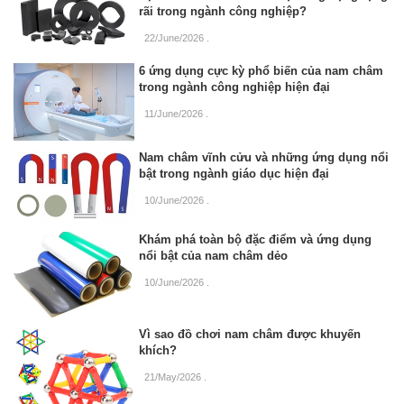
rãi trong ngành công nghiệp?
22/June/2026
.
6 ứng dụng cực kỳ phổ biến của nam châm
trong ngành công nghiệp hiện đại
11/June/2026
.
Nam châm vĩnh cửu và những ứng dụng nổi
bật trong ngành giáo dục hiện đại
10/June/2026
.
Khám phá toàn bộ đặc điểm và ứng dụng
nổi bật của nam châm dẻo
10/June/2026
.
Vì sao đồ chơi nam châm được khuyến
khích?
21/May/2026
.