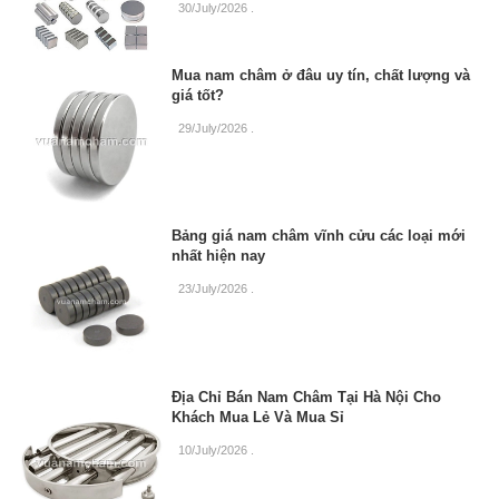
30/July/2026
.
Mua nam châm ở đâu uy tín, chất lượng và
giá tốt?
29/July/2026
.
Bảng giá nam châm vĩnh cửu các loại mới
nhất hiện nay
23/July/2026
.
Địa Chỉ Bán Nam Châm Tại Hà Nội Cho
Khách Mua Lẻ Và Mua Sỉ
10/July/2026
.