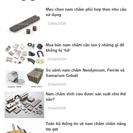
Mẹo chọn nam châm phù hợp theo nhu cầu
sử dụng
12/May/2026
.
Mua bán nam châm cần lưu ý những gì để
không bị ‘hớ’
22/April/2026
.
So sánh nam châm Neodymium, Ferrite và
Samarium Cobalt
22/April/2026
.
Nam châm vĩnh cửu được sản xuất như thế
nào?
20/April/2026
.
Toàn bộ thông tin về nam châm châm nâng
tay gạt