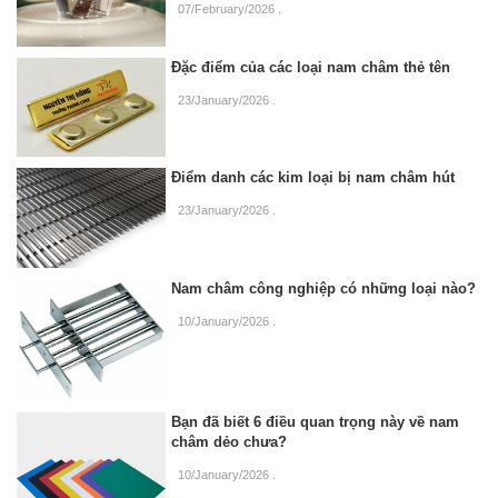
07/February/2026
.
Đặc điểm của các loại nam châm thẻ tên
23/January/2026
.
Điểm danh các kim loại bị nam châm hút
23/January/2026
.
Nam châm công nghiệp có những loại nào?
10/January/2026
.
Bạn đã biết 6 điều quan trọng này về nam
châm dẻo chưa?
10/January/2026
.