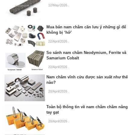
12/May/2026
.
Mua bán nam châm cần lưu ý những gì để
không bị ‘hớ’
22/April/2026
.
So sánh nam châm Neodymium, Ferrite và
Samarium Cobalt
22/April/2026
.
Nam châm vĩnh cửu được sản xuất như thế
nào?
20/April/2026
.
Toàn bộ thông tin về nam châm châm nâng
tay gạt
20/April/2026
.