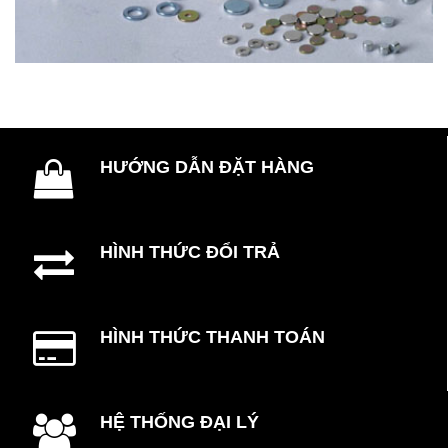
HƯỚNG DẪN ĐẶT HÀNG
HÌNH THỨC ĐỔI TRẢ
HÌNH THỨC THANH TOÁN
HỆ THỐNG ĐẠI LÝ