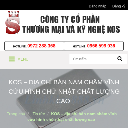
Đăng nhập
Đăng ký
0972 288 368
0966 599 936
HOTLINE:
HOTLINE:
MENU
KOS – ĐỊA CHỈ BÁN NAM CHÂM VĨNH
CỬU HÌNH CHỮ NHẬT CHẤT LƯỢNG
CAO
Trang chủ
Tin tức
KOS – địa chỉ bán nam châm vĩnh
cửu hình chữ nhật chất lượng cao