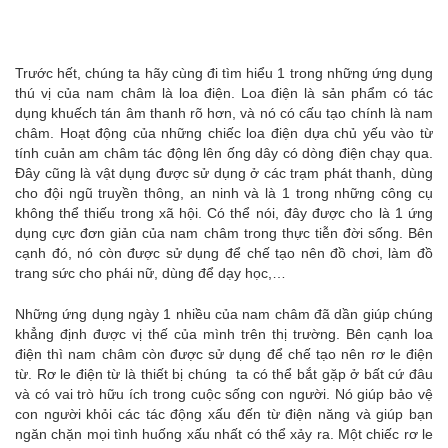
Trước hết, chúng ta hãy cùng đi tìm hiểu 1 trong những ứng dụng
thú vị của nam châm là loa điện. Loa điện là sản phẩm có tác
dụng khuếch tán âm thanh rõ hơn, và nó có cấu tạo chính là nam
châm. Hoạt động của những chiếc loa điện dựa chủ yếu vào từ
tính cuản am châm tác động lên ống dây có dòng điện chạy qua.
Đây cũng là vật dụng được sử dụng ở các trạm phát thanh, dùng
cho đội ngũ truyền thông, an ninh và là 1 trong những công cụ
không thể thiếu trong xã hội. Có thể nói, đây được cho là 1 ứng
dụng cực đơn giản của nam châm trong thực tiễn đời sống. Bên
cạnh đó, nó còn được sử dụng để chế tạo nên đồ chơi, làm đồ
trang sức cho phái nữ, dùng để dạy học,…
Những ứng dụng ngày 1 nhiều của nam châm đã dần giúp chúng
khẳng định được vị thế của mình trên thị trường. Bên cạnh loa
điện thì nam châm còn được sử dụng để chế tạo nên rơ le điện
từ. Rơ le điện từ là thiết bị chúng ta có thể bắt gặp ở bất cứ đâu
và có vai trò hữu ích trong cuộc sống con người. Nó giúp bảo vệ
con người khỏi các tác động xấu đến từ điện năng và giúp bạn
ngăn chặn mọi tình huống xấu nhất có thể xảy ra. Một chiếc rơ le