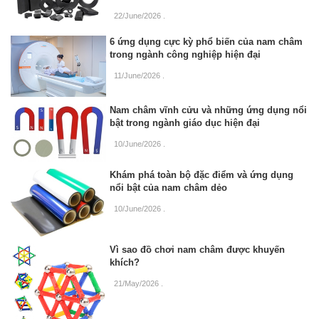
22/June/2026
.
6 ứng dụng cực kỳ phổ biến của nam châm
trong ngành công nghiệp hiện đại
11/June/2026
.
Nam châm vĩnh cửu và những ứng dụng nổi
bật trong ngành giáo dục hiện đại
10/June/2026
.
Khám phá toàn bộ đặc điểm và ứng dụng
nổi bật của nam châm dẻo
10/June/2026
.
Vì sao đồ chơi nam châm được khuyến
khích?
21/May/2026
.