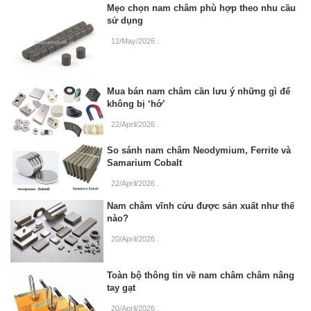
Mẹo chọn nam châm phù hợp theo nhu cầu
sử dụng
12/May/2026
.
Mua bán nam châm cần lưu ý những gì để
không bị ‘hớ’
22/April/2026
.
So sánh nam châm Neodymium, Ferrite và
Samarium Cobalt
22/April/2026
.
Nam châm vĩnh cửu được sản xuất như thế
nào?
20/April/2026
.
Toàn bộ thông tin về nam châm châm nâng
tay gạt
20/April/2026
.