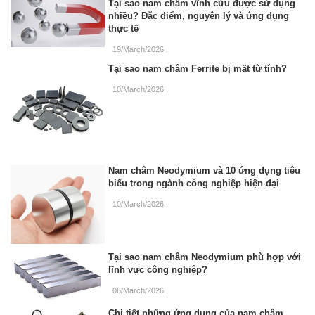
Tại sao nam châm vĩnh cửu được sử dụng
nhiều? Đặc điểm, nguyên lý và ứng dụng
thực tế
19/March/2026
.
Tại sao nam châm Ferrite bị mất từ tính?
10/March/2026
.
Nam châm Neodymium và 10 ứng dụng tiêu
biểu trong ngành công nghiệp hiện đại
10/March/2026
.
Tại sao nam châm Neodymium phù hợp với
lĩnh vực công nghiệp?
06/March/2026
.
Chi tiết những ứng dụng của nam châm