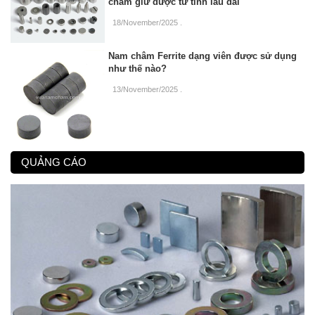
châm giữ được từ tính lâu dài
18/November/2025
.
Nam châm Ferrite dạng viên được sử dụng
như thế nào?
13/November/2025
.
QUẢNG CÁO