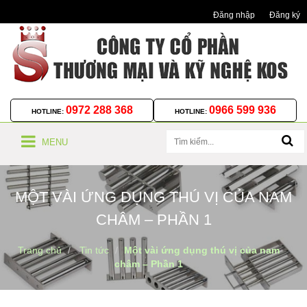
Đăng nhập
Đăng ký
0972 288 368
0966 599 936
HOTLINE:
HOTLINE:
MENU
MỘT VÀI ỨNG DỤNG THÚ VỊ CỦA NAM
CHÂM – PHẦN 1
Trang chủ
Tin tức
Một vài ứng dụng thú vị của nam
châm – Phần 1