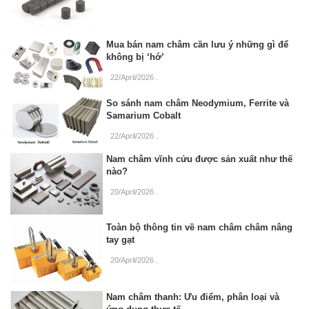
Mua bán nam châm cần lưu ý những gì để
không bị ‘hớ’
22/April/2026
.
So sánh nam châm Neodymium, Ferrite và
Samarium Cobalt
22/April/2026
.
Nam châm vĩnh cửu được sản xuất như thế
nào?
20/April/2026
.
Toàn bộ thông tin về nam châm châm nâng
tay gạt
20/April/2026
.
Nam châm thanh: Ưu điểm, phân loại và