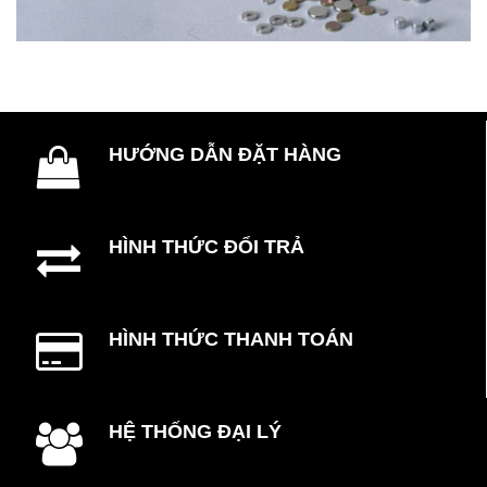
HƯỚNG DẪN ĐẶT HÀNG
HÌNH THỨC ĐỔI TRẢ
HÌNH THỨC THANH TOÁN
HỆ THỐNG ĐẠI LÝ