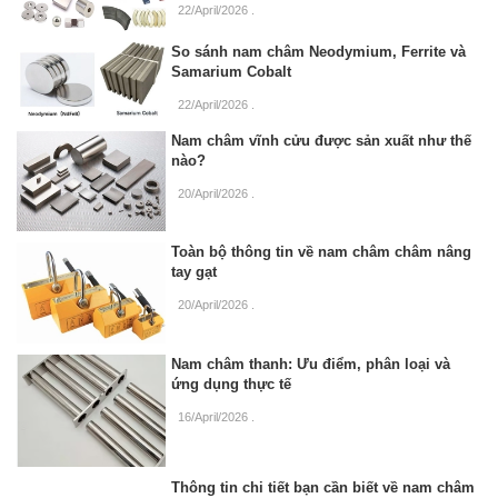
22/April/2026
.
So sánh nam châm Neodymium, Ferrite và
Samarium Cobalt
22/April/2026
.
Nam châm vĩnh cửu được sản xuất như thế
nào?
20/April/2026
.
Toàn bộ thông tin về nam châm châm nâng
tay gạt
20/April/2026
.
Nam châm thanh: Ưu điểm, phân loại và
ứng dụng thực tế
16/April/2026
.
Thông tin chi tiết bạn cần biết về nam châm