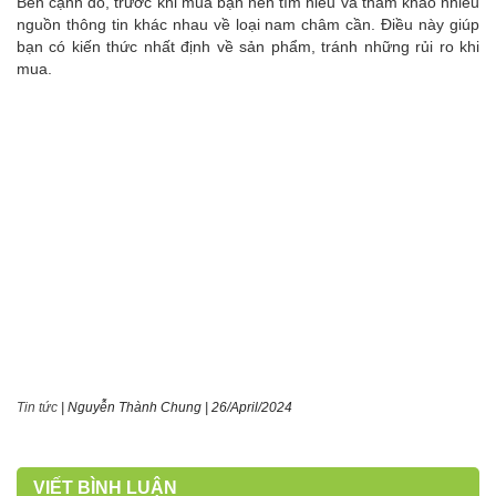
Bên cạnh đó, trước khi mua bạn nên tìm hiểu và tham khảo nhiều
nguồn thông tin khác nhau về loại nam châm cần. Điều này giúp
bạn có kiến thức nhất định về sản phẩm, tránh những rủi ro khi
mua.
Tin tức
|
Nguyễn Thành Chung
|
26/April/2024
VIẾT BÌNH LUẬN