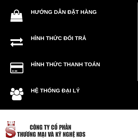
HƯỚNG DẪN ĐẶT HÀNG
HÌNH THỨC ĐỔI TRẢ
HÌNH THỨC THANH TOÁN
HỆ THỐNG ĐẠI LÝ