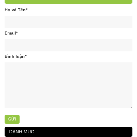
Họ và Tên
*
Email
*
Bình luận
*
GỬI
DANH MỤC