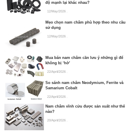
độ mạnh lại khác nhau?
12/May/2026
.
Mẹo chọn nam châm phù hợp theo nhu cầu
sử dụng
12/May/2026
.
Mua bán nam châm cần lưu ý những gì để
không bị ‘hớ’
22/April/2026
.
So sánh nam châm Neodymium, Ferrite và
Samarium Cobalt
22/April/2026
.
Nam châm vĩnh cửu được sản xuất như thế
nào?
20/April/2026
.