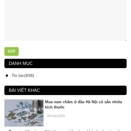
GỬI
DANH MỤC
Tin tức(838)
BÀI VIẾT KHÁC
Mua nam châm ở đâu Hà Nội có sẵn nhiều
kích thước
30/July/2026
.