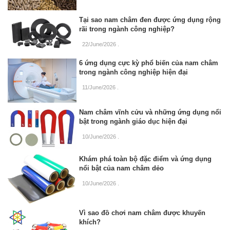
Tại sao nam châm đen được ứng dụng rộng
rãi trong ngành công nghiệp?
22/June/2026
.
6 ứng dụng cực kỳ phổ biến của nam châm
trong ngành công nghiệp hiện đại
11/June/2026
.
Nam châm vĩnh cửu và những ứng dụng nổi
bật trong ngành giáo dục hiện đại
10/June/2026
.
Khám phá toàn bộ đặc điểm và ứng dụng
nổi bật của nam châm dẻo
10/June/2026
.
Vì sao đồ chơi nam châm được khuyến
khích?