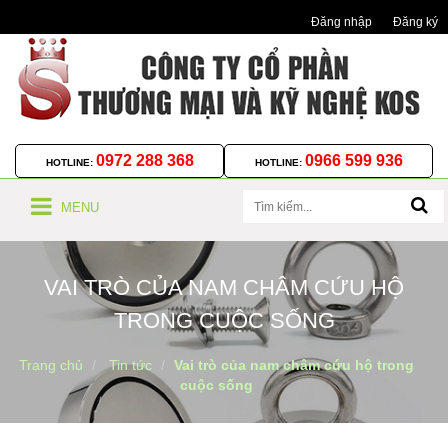
Đăng nhập
Đăng ký
0972 288 368
0966 599 936
HOTLINE:
HOTLINE:
MENU
VAI TRÒ CỦA NAM CHÂM CỨU HỘ
TRONG CUỘC SỐNG
Trang chủ
Tin tức
Vai trò của nam châm cứu hộ trong
cuộc sống