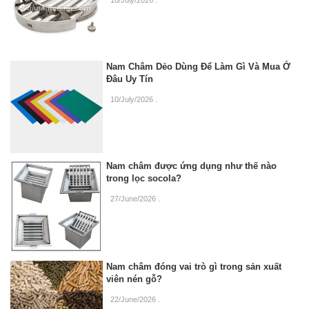
Nam Châm Dẻo Dùng Để Làm Gì Và Mua Ở
Đâu Uy Tín
10/July/2026
.
Nam châm được ứng dụng như thế nào
trong lọc socola?
27/June/2026
.
Nam châm đóng vai trò gì trong sản xuất
viên nén gỗ?
22/June/2026
.