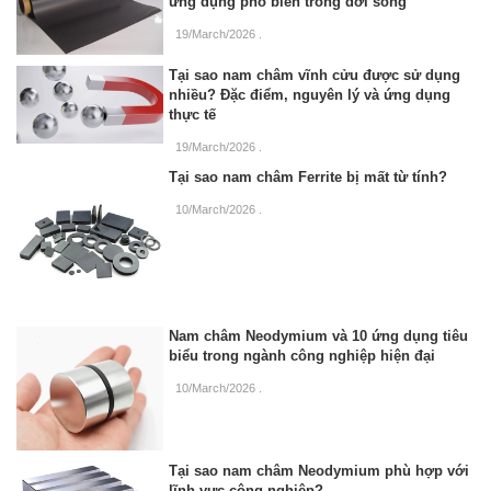
ứng dụng phổ biến trong đời sống
19/March/2026
.
Tại sao nam châm vĩnh cửu được sử dụng
nhiều? Đặc điểm, nguyên lý và ứng dụng
thực tế
19/March/2026
.
Tại sao nam châm Ferrite bị mất từ tính?
10/March/2026
.
Nam châm Neodymium và 10 ứng dụng tiêu
biểu trong ngành công nghiệp hiện đại
10/March/2026
.
Tại sao nam châm Neodymium phù hợp với
lĩnh vực công nghiệp?