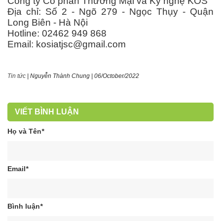
Công ty Cổ phần Thương Mại và Kỹ nghệ KOS
Địa chỉ: Số 2 - Ngõ 279 - Ngọc Thụy - Quận
Long Biên - Hà Nội
Hotline: 02462 949 868
Email: kosiatjsc@gmail.com
Tin tức
|
Nguyễn Thành Chung
|
06/October/2022
VIẾT BÌNH LUẬN
Họ và Tên
*
Email
*
Bình luận
*