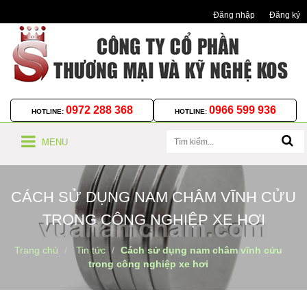
Đăng nhập
Đăng ký
0972 288 368
0966 599 936
HOTLINE:
HOTLINE:
MENU
CÁCH SỬ DỤNG NAM CHÂM VĨNH CỬU
TRONG CÔNG NGHIỆP XE HƠI
Trang chủ
Tin tức
Cách sử dụng nam châm vĩnh cửu
trong công nghiệp xe hơi