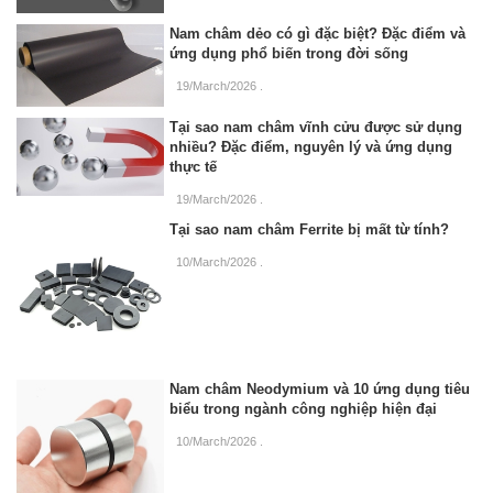
Nam châm dẻo có gì đặc biệt? Đặc điểm và
ứng dụng phổ biến trong đời sống
19/March/2026
.
Tại sao nam châm vĩnh cửu được sử dụng
nhiều? Đặc điểm, nguyên lý và ứng dụng
thực tế
19/March/2026
.
Tại sao nam châm Ferrite bị mất từ tính?
10/March/2026
.
Nam châm Neodymium và 10 ứng dụng tiêu
biểu trong ngành công nghiệp hiện đại
10/March/2026
.