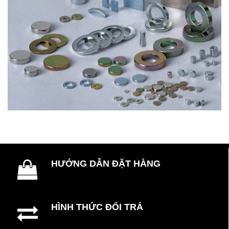
HƯỚNG DẪN ĐẶT HÀNG
HÌNH THỨC ĐỔI TRẢ