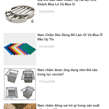
Khách Mua Lẻ Và Mua Sỉ
10/July/2026
.
Nam Châm Dẻo Dùng Để Làm Gì Và Mua Ở
Đâu Uy Tín
10/July/2026
.
Nam châm được ứng dụng như thế nào
trong lọc socola?
27/June/2026
.
Nam châm đóng vai trò gì trong sản xuất