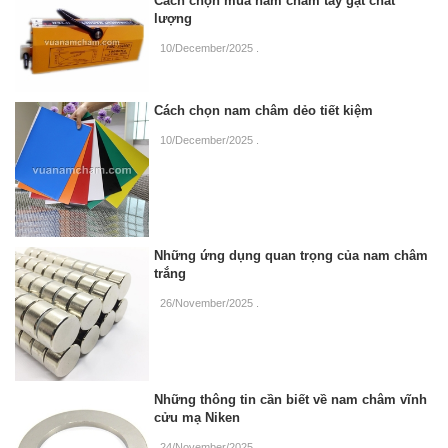
Cách chọn mua nam châm tay gạt chất
lượng
10/December/2025
.
Cách chọn nam châm dẻo tiết kiệm
10/December/2025
.
Những ứng dụng quan trọng của nam châm
trắng
26/November/2025
.
Những thông tin cần biết về nam châm vĩnh
cửu mạ Niken
24/November/2025
.