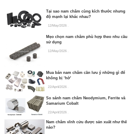
Tại sao nam châm cùng kích thước nhưng
độ mạnh lại khác nhau?
12/May/2026
.
Mẹo chọn nam châm phù hợp theo nhu cầu
sử dụng
12/May/2026
.
Mua bán nam châm cần lưu ý những gì để
không bị ‘hớ’
22/April/2026
.
So sánh nam châm Neodymium, Ferrite và
Samarium Cobalt
22/April/2026
.
Nam châm vĩnh cửu được sản xuất như thế
nào?