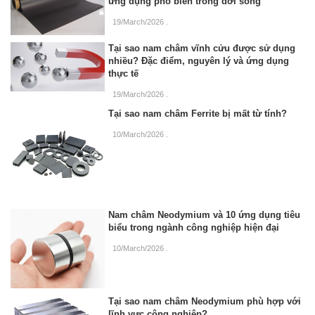
ứng dụng phổ biến trong đời sống
19/March/2026
.
Tại sao nam châm vĩnh cửu được sử dụng
nhiều? Đặc điểm, nguyên lý và ứng dụng
thực tế
19/March/2026
.
Tại sao nam châm Ferrite bị mất từ tính?
10/March/2026
.
Nam châm Neodymium và 10 ứng dụng tiêu
biểu trong ngành công nghiệp hiện đại
10/March/2026
.
Tại sao nam châm Neodymium phù hợp với
lĩnh vực công nghiệp?