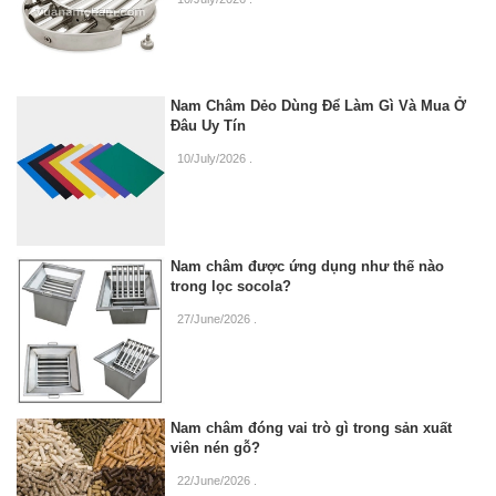
Nam Châm Dẻo Dùng Để Làm Gì Và Mua Ở
Đâu Uy Tín
10/July/2026
.
Nam châm được ứng dụng như thế nào
trong lọc socola?
27/June/2026
.
Nam châm đóng vai trò gì trong sản xuất
viên nén gỗ?
22/June/2026
.