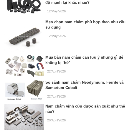
độ mạnh lại khác nhau?
12/May/2026
.
Mẹo chọn nam châm phù hợp theo nhu cầu
sử dụng
12/May/2026
.
Mua bán nam châm cần lưu ý những gì để
không bị ‘hớ’
22/April/2026
.
So sánh nam châm Neodymium, Ferrite và
Samarium Cobalt
22/April/2026
.
Nam châm vĩnh cửu được sản xuất như thế
nào?
20/April/2026
.