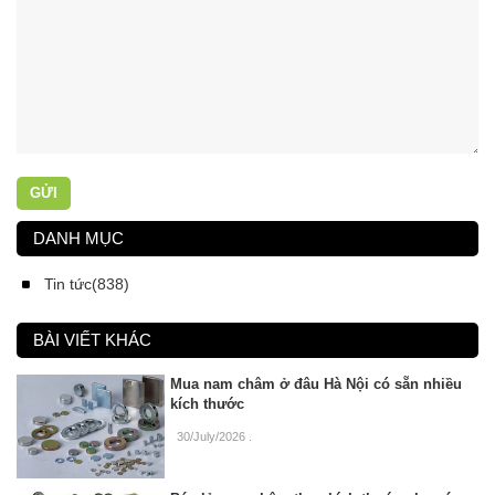
GỬI
DANH MỤC
Tin tức(838)
BÀI VIẾT KHÁC
Mua nam châm ở đâu Hà Nội có sẵn nhiều
kích thước
30/July/2026
.