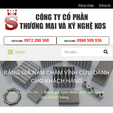
Đăng nhập
Đăng ký
0972 288 368
0966 599 936
HOTLINE:
HOTLINE:
MENU
BẢNG GIÁ NAM CHÂM VĨNH CỬU DÀNH
CHO KHÁCH HÀNG
Trang chủ
Tin tức
Bảng giá nam châm vĩnh cửu dành
cho khách hàng