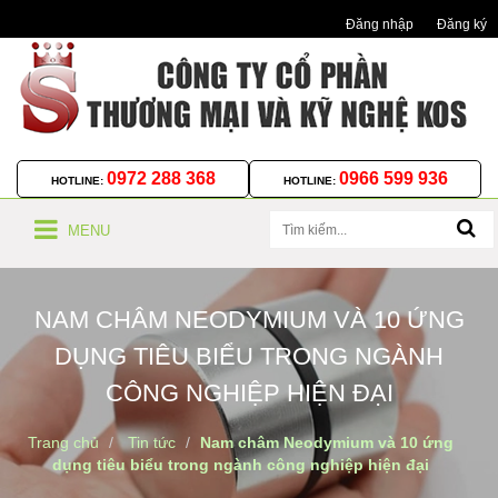
Đăng nhập
Đăng ký
0972 288 368
0966 599 936
HOTLINE:
HOTLINE:
MENU
NAM CHÂM NEODYMIUM VÀ 10 ỨNG
DỤNG TIÊU BIỂU TRONG NGÀNH
CÔNG NGHIỆP HIỆN ĐẠI
Trang chủ
Tin tức
Nam châm Neodymium và 10 ứng
dụng tiêu biểu trong ngành công nghiệp hiện đại