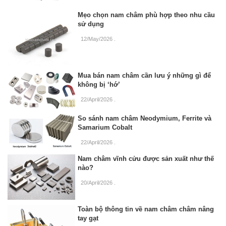
Mẹo chọn nam châm phù hợp theo nhu cầu
sử dụng
12/May/2026
.
Mua bán nam châm cần lưu ý những gì để
không bị ‘hớ’
22/April/2026
.
So sánh nam châm Neodymium, Ferrite và
Samarium Cobalt
22/April/2026
.
Nam châm vĩnh cửu được sản xuất như thế
nào?
20/April/2026
.
Toàn bộ thông tin về nam châm châm nâng
tay gạt