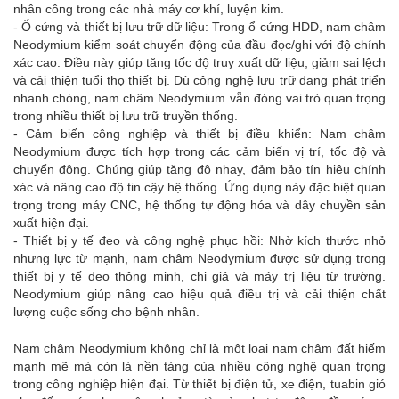
nhân công trong các nhà máy cơ khí, luyện kim.
- Ổ cứng và thiết bị lưu trữ dữ liệu: Trong ổ cứng HDD, nam châm
Neodymium kiểm soát chuyển động của đầu đọc/ghi với độ chính
xác cao. Điều này giúp tăng tốc độ truy xuất dữ liệu, giảm sai lệch
và cải thiện tuổi thọ thiết bị. Dù công nghệ lưu trữ đang phát triển
nhanh chóng, nam châm Neodymium vẫn đóng vai trò quan trọng
trong nhiều thiết bị lưu trữ truyền thống.
- Cảm biến công nghiệp và thiết bị điều khiển: Nam châm
Neodymium được tích hợp trong các cảm biến vị trí, tốc độ và
chuyển động. Chúng giúp tăng độ nhạy, đảm bảo tín hiệu chính
xác và nâng cao độ tin cậy hệ thống. Ứng dụng này đặc biệt quan
trọng trong máy CNC, hệ thống tự động hóa và dây chuyền sản
xuất hiện đại.
- Thiết bị y tế đeo và công nghệ phục hồi: Nhờ kích thước nhỏ
nhưng lực từ mạnh, nam châm Neodymium được sử dụng trong
thiết bị y tế đeo thông minh, chi giả và máy trị liệu từ trường.
Neodymium giúp nâng cao hiệu quả điều trị và cải thiện chất
lượng cuộc sống cho bệnh nhân.
Nam châm Neodymium không chỉ là một loại nam châm đất hiếm
mạnh mẽ mà còn là nền tảng của nhiều công nghệ quan trọng
trong công nghiệp hiện đại. Từ thiết bị điện tử, xe điện, tuabin gió