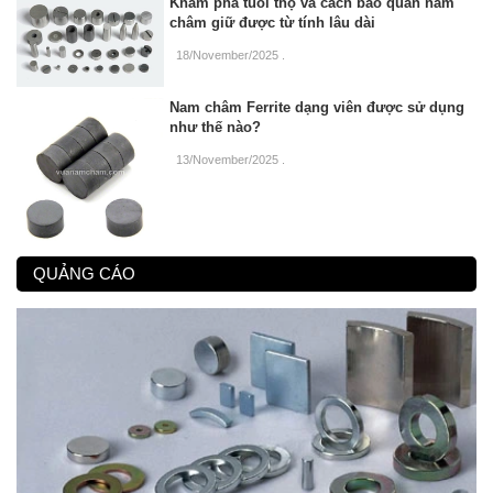
Khám phá tuổi thọ và cách bảo quản nam
châm giữ được từ tính lâu dài
18/November/2025
.
Nam châm Ferrite dạng viên được sử dụng
như thế nào?
13/November/2025
.
QUẢNG CÁO