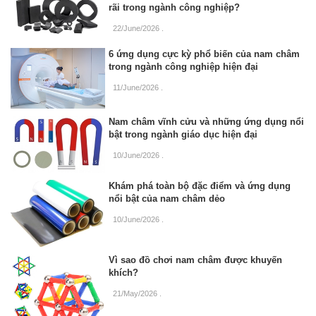
rãi trong ngành công nghiệp?
22/June/2026
.
6 ứng dụng cực kỳ phổ biến của nam châm
trong ngành công nghiệp hiện đại
11/June/2026
.
Nam châm vĩnh cửu và những ứng dụng nổi
bật trong ngành giáo dục hiện đại
10/June/2026
.
Khám phá toàn bộ đặc điểm và ứng dụng
nổi bật của nam châm dẻo
10/June/2026
.
Vì sao đồ chơi nam châm được khuyến
khích?
21/May/2026
.