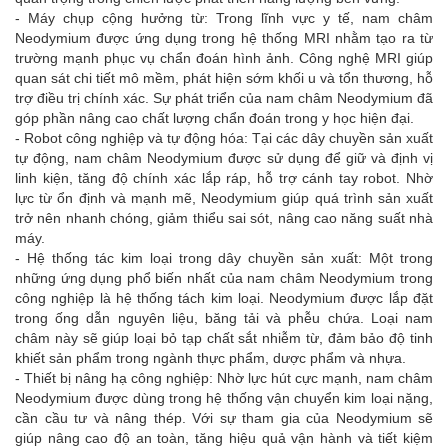
- Máy chụp cộng hưởng từ: Trong lĩnh vực y tế, nam châm
Neodymium được ứng dụng trong hệ thống MRI nhằm tạo ra từ
trường mạnh phục vụ chẩn đoán hình ảnh. Công nghệ MRI giúp
quan sát chi tiết mô mềm, phát hiện sớm khối u và tổn thương, hỗ
trợ điều trị chính xác. Sự phát triển của nam châm Neodymium đã
góp phần nâng cao chất lượng chẩn đoán trong y học hiện đại.
- Robot công nghiệp và tự động hóa: Tại các dây chuyền sản xuất
tự động, nam châm Neodymium được sử dụng để giữ và định vị
linh kiện, tăng độ chính xác lắp ráp, hỗ trợ cánh tay robot. Nhờ
lực từ ổn định và mạnh mẽ, Neodymium giúp quá trình sản xuất
trở nên nhanh chóng, giảm thiểu sai sót, nâng cao năng suất nhà
máy.
- Hệ thống tác kim loại trong dây chuyền sản xuất: Một trong
những ứng dụng phổ biến nhất của nam châm Neodymium trong
công nghiệp là hệ thống tách kim loại. Neodymium được lắp đặt
trong ống dẫn nguyên liệu, băng tải và phễu chứa. Loại nam
châm này sẽ giúp loại bỏ tạp chất sắt nhiễm từ, đảm bảo độ tinh
khiết sản phẩm trong ngành thực phẩm, dược phẩm và nhựa.
- Thiết bị nâng hạ công nghiệp: Nhờ lực hút cực mạnh, nam châm
Neodymium được dùng trong hệ thống vận chuyển kim loại nặng,
cần cầu tư và nâng thép. Với sự tham gia của Neodymium sẽ
giúp nâng cao độ an toàn, tăng hiệu quả vận hành và tiết kiệm