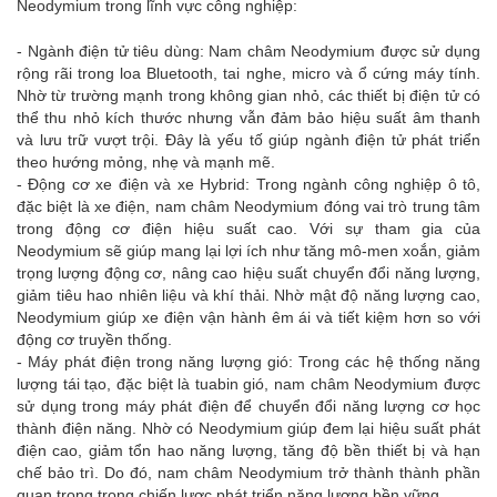
Neodymium trong lĩnh vực công nghiệp:
- Ngành điện tử tiêu dùng: Nam châm Neodymium được sử dụng
rộng rãi trong loa Bluetooth, tai nghe, micro và ổ cứng máy tính.
Nhờ từ trường mạnh trong không gian nhỏ, các thiết bị điện tử có
thể thu nhỏ kích thước nhưng vẫn đảm bảo hiệu suất âm thanh
và lưu trữ vượt trội. Đây là yếu tố giúp ngành điện tử phát triển
theo hướng mỏng, nhẹ và mạnh mẽ.
- Động cơ xe điện và xe Hybrid: Trong ngành công nghiệp ô tô,
đặc biệt là xe điện, nam châm Neodymium đóng vai trò trung tâm
trong động cơ điện hiệu suất cao. Với sự tham gia của
Neodymium sẽ giúp mang lại lợi ích như tăng mô-men xoắn, giảm
trọng lượng động cơ, nâng cao hiệu suất chuyển đổi năng lượng,
giảm tiêu hao nhiên liệu và khí thải. Nhờ mật độ năng lượng cao,
Neodymium giúp xe điện vận hành êm ái và tiết kiệm hơn so với
động cơ truyền thống.
- Máy phát điện trong năng lượng gió: Trong các hệ thống năng
lượng tái tạo, đặc biệt là tuabin gió, nam châm Neodymium được
sử dụng trong máy phát điện để chuyển đổi năng lượng cơ học
thành điện năng. Nhờ có Neodymium giúp đem lại hiệu suất phát
điện cao, giảm tổn hao năng lượng, tăng độ bền thiết bị và hạn
chế bảo trì. Do đó, nam châm Neodymium trở thành thành phần
quan trọng trong chiến lược phát triển năng lượng bền vững.