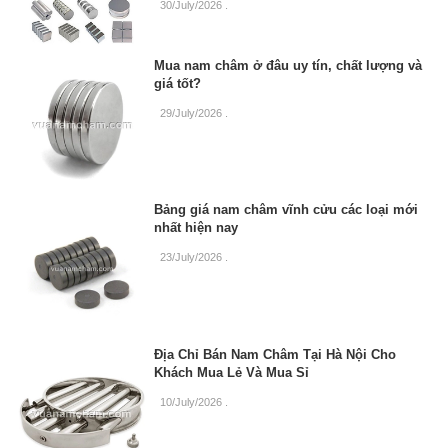
30/July/2026
.
Mua nam châm ở đâu uy tín, chất lượng và
giá tốt?
29/July/2026
.
Bảng giá nam châm vĩnh cửu các loại mới
nhất hiện nay
23/July/2026
.
Địa Chỉ Bán Nam Châm Tại Hà Nội Cho
Khách Mua Lẻ Và Mua Sỉ
10/July/2026
.