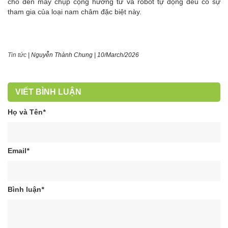
cho đến máy chụp cộng hưởng từ và robot tự động đều có sự
tham gia của loại nam châm đặc biệt này.
Tin tức
|
Nguyễn Thành Chung
|
10/March/2026
VIẾT BÌNH LUẬN
Họ và Tên
*
Email
*
Bình luận
*