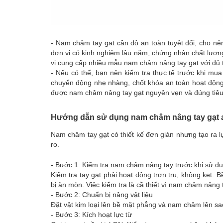
- Nam châm tay gạt cần độ an toàn tuyệt đối, cho nên
đơn vị có kinh nghiệm lâu năm, chứng nhận chất lượn
vị cung cấp nhiều mẫu nam châm nâng tay gạt với đủ t
- Nếu có thể, bạn nên kiểm tra thực tế trước khi mu
chuyển động nhẹ nhàng, chốt khóa an toàn hoạt động
được nam châm nâng tay gạt nguyên vẹn và đúng tiêu
Hướng dẫn sử dụng nam châm nâng tay gạt a
Nam châm tay gạt có thiết kế đơn giản nhưng tạo ra lự
ro.
- Bước 1: Kiểm tra nam châm nâng tay trước khi sử d
Kiểm tra tay gạt phải hoạt động trơn tru, không kẹt.
bị ăn mòn. Việc kiểm tra là cầ thiết vì nam châm nâng 
- Bước 2: Chuẩn bị nâng vật liệu
Đặt vật kim loại lên bề mặt phẳng và nam châm lên sao 
- Bước 3: Kích hoạt lực từ