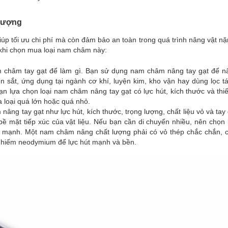
 lượng
iúp tối ưu chi phí mà còn đảm bảo an toàn trong quá trình nâng vật n
 khi chọn mua loại nam châm này:
m châm tay gạt để làm gì. Bạn sử dụng nam châm nâng tay gạt để n
n sắt, ứng dụng tại ngành cơ khí, luyện kim, kho vận hay dùng lọc t
n lựa chọn loại nam châm nâng tay gạt có lực hút, kích thước và thi
a loại quá lớn hoặc quá nhỏ.
nâng tay gạt như lực hút, kích thước, trọng lượng, chất liệu vỏ và tay
ề mặt tiếp xúc của vật liệu. Nếu bạn cần di chuyển nhiều, nên chọn 
t mạnh. Một nam châm nâng chất lượng phải có vỏ thép chắc chắn, 
ất hiếm neodymium để lực hút mạnh và bền.