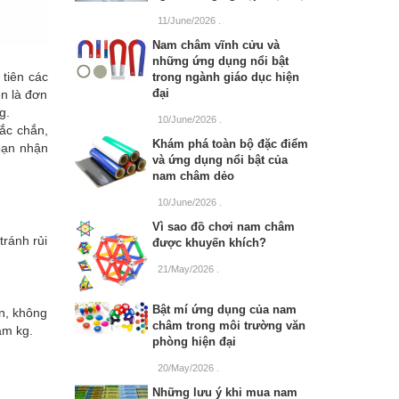
11/June/2026
.
Nam châm vĩnh cửu và
những ứng dụng nổi bật
 tiên các
trong ngành giáo dục hiện
đại
n là đơn
g.
10/June/2026
.
ắc chắn,
Khám phá toàn bộ đặc điểm
bạn nhận
và ứng dụng nổi bật của
nam châm dẻo
10/June/2026
.
Vì sao đồ chơi nam châm
tránh rủi
được khuyến khích?
21/May/2026
.
Bật mí ứng dụng của nam
ắn, không
châm trong môi trường văn
ăm kg.
phòng hiện đại
20/May/2026
.
Những lưu ý khi mua nam