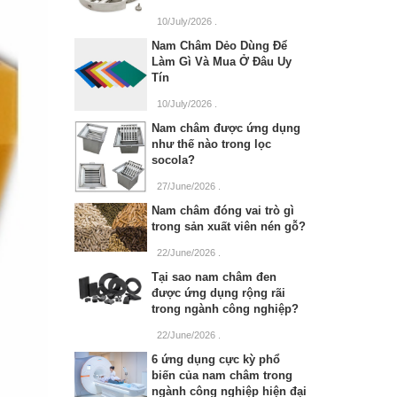
10/July/2026
.
Nam Châm Dẻo Dùng Để
Làm Gì Và Mua Ở Đâu Uy
Tín
10/July/2026
.
Nam châm được ứng dụng
như thế nào trong lọc
socola?
27/June/2026
.
Nam châm đóng vai trò gì
trong sản xuất viên nén gỗ?
22/June/2026
.
Tại sao nam châm đen
được ứng dụng rộng rãi
trong ngành công nghiệp?
22/June/2026
.
6 ứng dụng cực kỳ phổ
biến của nam châm trong
ngành công nghiệp hiện đại