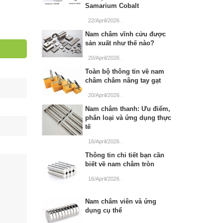
Samarium Cobalt
22/April/2026
.
Nam châm vĩnh cửu được
sản xuất như thế nào?
20/April/2026
.
Toàn bộ thông tin về nam
châm châm nâng tay gạt
20/April/2026
.
Nam châm thanh: Ưu điểm,
phân loại và ứng dụng thực
tế
16/April/2026
.
Thông tin chi tiết bạn cần
biết về nam châm tròn
16/April/2026
.
Nam châm viên và ứng
dụng cụ thể