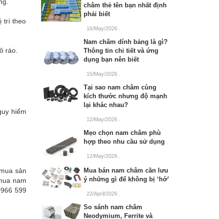
ng.
châm thẻ tên bạn nhất định
phải biết
trí theo
16/May/2026
.
Nam châm dính bảng là gì?
ô ráo.
Thông tin chi tiết và ứng
dụng bạn nên biết
15/May/2026
.
Tại sao nam châm cùng
kích thước nhưng độ mạnh
lại khác nhau?
nguy hiểm
12/May/2026
.
Mẹo chọn nam châm phù
hợp theo nhu cầu sử dụng
12/May/2026
.
 mua sản
Mua bán nam châm cần lưu
ý những gì để không bị ‘hớ’
 mua nam
 0966 599
22/April/2026
.
So sánh nam châm
Neodymium, Ferrite và