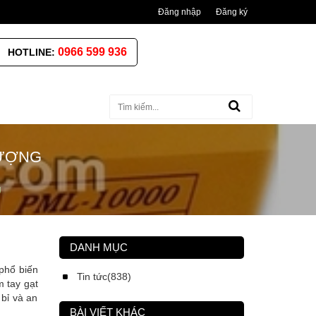
Đăng nhập
Đăng ký
0966 599 936
HOTLINE:
LƯỢNG
g
DANH MỤC
phổ biến
Tin tức(838)
 tay gạt
bỉ và an
BÀI VIẾT KHÁC