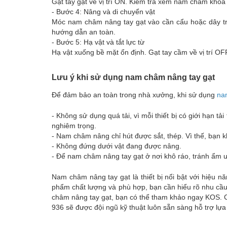
Gạt tay gạt về vị trí ON. Kiểm tra xem nam châm khóa 
- Bước 4: Nâng và di chuyển vật
Móc nam châm nâng tay gạt vào cần cẩu hoặc dây treo
hướng dẫn an toàn.
- Bước 5: Hạ vật và tắt lực từ
Hạ vật xuống bề mặt ổn định. Gạt tay cầm về vị trí OFF
Lưu ý khi sử dụng nam châm nâng tay gạt
Để đảm bảo an toàn trong nhà xưởng, khi sử dụng
na
- Không sử dụng quá tải, vì mỗi thiết bị có giới hạn t
nghiêm trọng.
- Nam châm nâng chỉ hút được sắt, thép. Vì thế, bạn
- Không đứng dưới vật đang được nâng.
- Để nam châm nâng tay gạt ở nơi khô ráo, tránh ẩm ư
Nam châm nâng tay gạt là thiết bị nổi bật với hiệu 
phẩm chất lượng và phù hợp, bạn cần hiểu rõ nhu cầ
châm nâng tay gạt, bạn có thể tham khảo ngay KOS. C
936 sẽ được đội ngũ kỹ thuật luôn sẵn sàng hỗ trợ lự