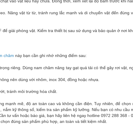
chặt vào vật liệu hay chưa. Đồng thời, xem xét lại độ bám trước khi nâ
. Nâng vật từ từ, tránh rung lắc mạnh và di chuyển vật đến đúng vị 
 để giải phóng vật. Kiểm tra thiết bị sau sử dụng và bảo quản ở nơi kh
m châm
này bạn cần ghi nhớ những điểm sau:
ải trọng riêng. Dùng nam châm nâng tay gạt quá tải có thể gây rơi vật, 
 không nên dùng với nhôm, inox 304, đồng hoặc nhựa.
ớt, tránh môi trường hóa chất.
năng mạnh mẽ, độ an toàn cao và không cần điện. Tuy nhiên, để chọn
u, nắm kỹ thông số, kiểm tra sản phẩm kỹ lưỡng. Nếu bạn có nhu cầu
ần tư vấn hoặc báo giá, bạn hãy liên hệ ngay hotline 0972 288 368 -
a chọn đúng sản phẩm phù hợp, an toàn và tiết kiệm nhất.