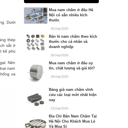
Mua nam châm ở đâu Hà
Nội có sẵn nhiều kích
thước
ặng. Dưới
30/July/2026
.
Bán lẻ nam châm theo kích
âng thép
thước cho cá nhân và
ách sắt ở
doanh nghiệp
ết kế phù
30/July/2026
.
 gạt. Nên
Mua nam châm ở đâu uy
loại nam
tín, chất lượng và giá tốt?
chống va
29/July/2026
.
Bảng giá nam châm vĩnh
cửu các loại mới nhất hiện
nay
23/July/2026
.
Địa Chỉ Bán Nam Châm Tại
Hà Nội Cho Khách Mua Lẻ
Và Mua Sỉ