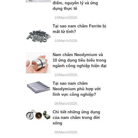
điểm, nguyên lý và ứng
dụng thực tế
19/March/2026
.
Tại sao nam châm Ferrite bị
mất từ tính?
10/March/2026
.
Nam châm Neodymium và
10 ứng dụng tiêu biểu trong
ngành công nghiệp hiện đại
10/March/2026
.
Tại sao nam châm
Neodymium phù hợp với
lĩnh vực công nghiệp?
06/March/2026
.
Chi tiết những ứng dụng
của nam châm trong đời
sống
06/March/2026
.