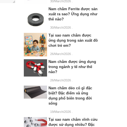
30/March/2026
.
Nam châm Ferrite được sản
xuất ra sao? Ứng dụng như
thế nào?
30/March/2026
.
Tại sao nam châm được
ứng dụng trong sản xuất đồ
chơi trẻ em?
26/March/2026
.
Nam châm được ứng dụng
trong ngành y tế như thế
nào?
26/March/2026
.
Nam châm dẻo có gì đặc
biệt? Đặc điểm và ứng
dụng phổ biến trong đời
sống
19/March/2026
.
Tại sao nam châm vĩnh cửu
được sử dụng nhiều? Đặc