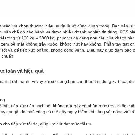
 việc lựa chọn thương hiệu uy tín là vô cùng quan trọng. Bạn nên ưu
g, sẵn chế độ bảo hành và được nhiều doanh nghiệp tin dùng. KOS hiệ
ải trọng từ 100 kg – 3000 kg, phục vụ đa dạng nhu cầu của khách hàn
a xem bề mặt không trầy xước, không nứt hay không. Phần tay gạt ch
 tốt và đế tiếp xúc phẳng, không cong vênh. Điều này giúp đảm bảo 
 chuẩn.
n toàn và hiệu quả
c hút rất mạnh, vì vậy khi sử dụng bạn cần thao tác đúng kỹ thuật để 
ụng
 Bề mặt tiếp xúc cần sạch sẽ, không nứt gãy và phần móc treo chắc ch
tay gạt gặp lỗi nhỏ cũng có thể gây nguy hiểm khi nâng vật nặng vài tr
cho tiếp xúc tối đa, giúp lực hút đạt mức tối ưu.