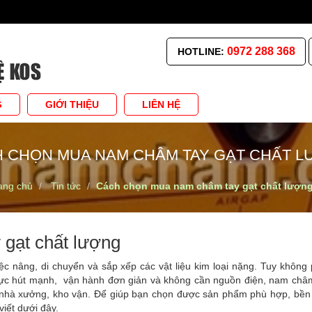
0972 288 368
HOTLINE:
G
GIỚI THIỆU
LIÊN HỆ
 CHỌN MUA NAM CHÂM TAY GẠT CHẤT 
ang chủ
Tin tức
Cách chọn mua nam châm tay gạt chất lượn
gạt chất lượng
 nâng, di chuyển và sắp xếp các vật liệu kim loại nặng. Tuy không 
c hút mạnh, vận hành đơn giản và không cần nguồn điện, nam châm
nhà xưởng, kho vận. Để giúp bạn chọn được sản phẩm phù hợp, bền 
viết dưới đây.