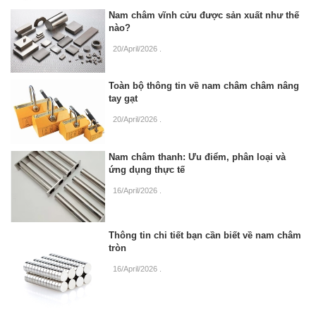
Nam châm vĩnh cửu được sản xuất như thế
nào?
20/April/2026
.
Toàn bộ thông tin về nam châm châm nâng
tay gạt
20/April/2026
.
Nam châm thanh: Ưu điểm, phân loại và
ứng dụng thực tế
16/April/2026
.
Thông tin chi tiết bạn cần biết về nam châm
tròn
16/April/2026
.