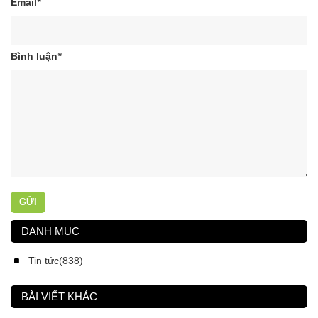
Email
*
Bình luận
*
GỬI
DANH MỤC
Tin tức(838)
BÀI VIẾT KHÁC