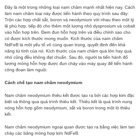
Đây là một trong những loại nam châm mạnh nhất hiện nay. Cách
làm nam châm loại này được tiến hành theo quy trình sau đây:
Trộn các hợp chất sắt, boron và neodymium với nhau theo một tỷ
lệ phù hợp, tiếp đó cho thêm một lượng nhỏ dysprosium và cobalt
vào hỗn hợp trên. Đem đun hỗn hợp trên và điều chỉnh sao cho
có được kích thước mong muốn. Kích thước của nam châm
NdFeB là một yếu tố vô cùng quan trọng, quyết định đến khả
năng từ tính của nó. Kích thước của nam châm quá lớn hay quá
nhỏ cũng đều không đạt chuẩn. Sau đó, người ta tiến hành đổ
lượng mỏng hỗn hợp được đun chảy vào máy quay để tiến hành
công đoạn làm nguội.
Cách chế tạo nam châm neodymium
Nam châm neodymium thiêu kết được tạo ra bởi các hợp kim đặc
biệt và thông qua quá trình thiêu kết. Thiêu kết là quá trình nung
nóng hỗn hợp gồm neodymium, sắt và boron trong một lò thiêu
kết.
Nam châm neodymium ngoại quan được tạo ra bằng việc làm tan
chảy các băng mỏng hợp kim NdFeB.