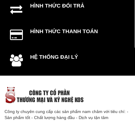
HÌNH THỨC ĐỔI TRẢ
HÌNH THỨC THANH TOÁN
HỆ THỐNG ĐẠI LÝ
Công ty chuyên cung cấp các sản phẩm nam châm với tiêu chí: -
Sản phẩm tốt - Chất lượng hàng đầu - Dịch vụ tận tâm