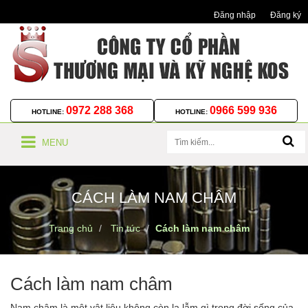
Đăng nhập
Đăng ký
0972 288 368
0966 599 936
HOTLINE:
HOTLINE:
MENU
CÁCH LÀM NAM CHÂM
Trang chủ
Tin tức
Cách làm nam châm
Cách làm nam châm
Nam châm là một vật liệu không còn lạ lẫm gì trong đời sống của