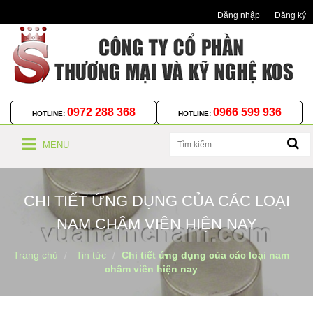
Đăng nhập
Đăng ký
0972 288 368
0966 599 936
HOTLINE:
HOTLINE:
MENU
CHI TIẾT ỨNG DỤNG CỦA CÁC LOẠI
NAM CHÂM VIÊN HIỆN NAY
Trang chủ
Tin tức
Chi tiết ứng dụng của các loại nam
châm viên hiện nay