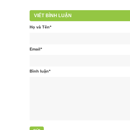
VIẾT BÌNH LUẬN
Họ và Tên
*
Email
*
Bình luận
*