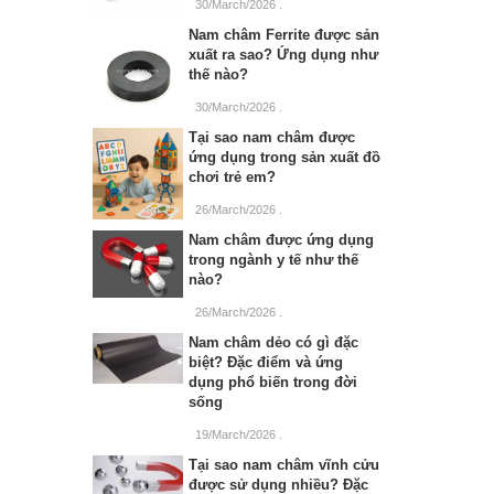
30/March/2026
.
Nam châm Ferrite được sản
xuất ra sao? Ứng dụng như
thế nào?
30/March/2026
.
Tại sao nam châm được
ứng dụng trong sản xuất đồ
chơi trẻ em?
26/March/2026
.
Nam châm được ứng dụng
trong ngành y tế như thế
nào?
26/March/2026
.
Nam châm dẻo có gì đặc
biệt? Đặc điểm và ứng
dụng phổ biến trong đời
sống
19/March/2026
.
Tại sao nam châm vĩnh cửu
được sử dụng nhiều? Đặc