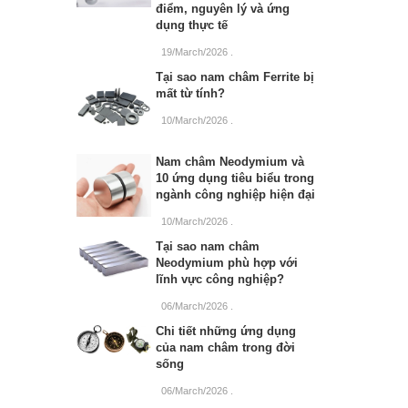
điểm, nguyên lý và ứng
dụng thực tế
19/March/2026
.
Tại sao nam châm Ferrite bị
mất từ tính?
10/March/2026
.
Nam châm Neodymium và
10 ứng dụng tiêu biểu trong
ngành công nghiệp hiện đại
10/March/2026
.
Tại sao nam châm
Neodymium phù hợp với
lĩnh vực công nghiệp?
06/March/2026
.
Chi tiết những ứng dụng
của nam châm trong đời
sống
06/March/2026
.