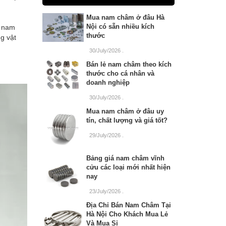
Mua nam châm ở đâu Hà
Nội có sẵn nhiều kích
n nam
thước
g vật
30/July/2026
.
Bán lẻ nam châm theo kích
thước cho cá nhân và
doanh nghiệp
30/July/2026
.
Mua nam châm ở đâu uy
tín, chất lượng và giá tốt?
29/July/2026
.
Bảng giá nam châm vĩnh
cửu các loại mới nhất hiện
nay
23/July/2026
.
Địa Chỉ Bán Nam Châm Tại
Hà Nội Cho Khách Mua Lẻ
Và Mua Sỉ