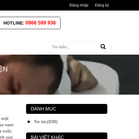
Đăng nhập
Đăng ký
0966 599 936
HOTLINE:
ỆN
DANH MỤC
à một
Tin tức(838)
như nam
a cuộc
ĩnh vực
BÀI VIẾT KHÁC