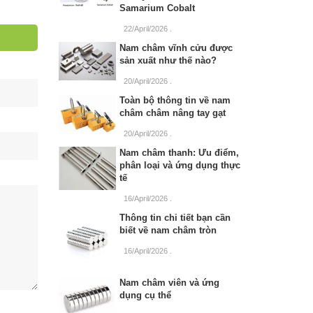
Samarium Cobalt
22/April/2026
.
Nam châm vĩnh cửu được
sản xuất như thế nào?
20/April/2026
.
Toàn bộ thông tin về nam
châm châm nâng tay gạt
20/April/2026
.
Nam châm thanh: Ưu điểm,
phân loại và ứng dụng thực
tế
16/April/2026
.
Thông tin chi tiết bạn cần
biết về nam châm tròn
16/April/2026
.
Nam châm viên và ứng
dụng cụ thể