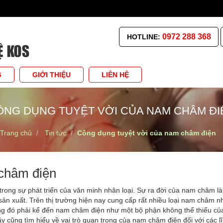
0972 288 368
HOTLINE:
G
GIỚI THIỆU
LIÊN HỆ
ÔNG DỤNG TUYỆT VỜI CỦA NAM CHÂM ĐI
Trang chủ
Tin tức
Công dụng tuyệt vời của nam châm điện
 châm điện
trong sự phát triển của văn minh nhân loại. Sự ra đời của nam châm l
 sản xuất. Trên thị trường hiện nay cung cấp rất nhiều loại nam châm 
 đó phải kể đến nam châm điện như một bộ phận không thể thiếu củ
ãy cũng tìm hiểu về vai trò quan trọng của nam châm điện đối với các l