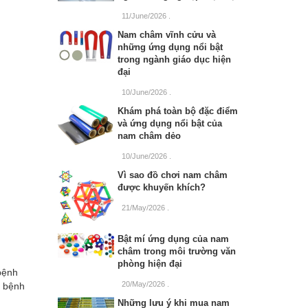
11/June/2026
.
Nam châm vĩnh cửu và
những ứng dụng nổi bật
trong ngành giáo dục hiện
đại
10/June/2026
.
Khám phá toàn bộ đặc điểm
và ứng dụng nổi bật của
nam châm dẻo
10/June/2026
.
Vì sao đồ chơi nam châm
được khuyến khích?
21/May/2026
.
Bật mí ứng dụng của nam
châm trong môi trường văn
phòng hiện đại
bệnh
20/May/2026
.
a bệnh
Những lưu ý khi mua nam