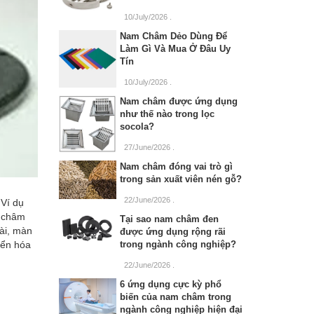
10/July/2026
.
Nam Châm Dẻo Dùng Để
Làm Gì Và Mua Ở Đâu Uy
Tín
10/July/2026
.
Nam châm được ứng dụng
như thế nào trong lọc
socola?
27/June/2026
.
Nam châm đóng vai trò gì
trong sản xuất viên nén gỗ?
22/June/2026
.
Ví dụ
m châm
Tại sao nam châm đen
đài, màn
được ứng dụng rộng rãi
yển hóa
trong ngành công nghiệp?
22/June/2026
.
6 ứng dụng cực kỳ phổ
biến của nam châm trong
ngành công nghiệp hiện đại