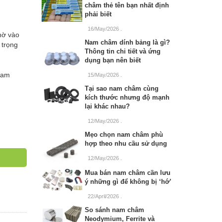
châm thẻ tên bạn nhất định
phải biết
16/May/2026
.
hờ vào
Nam châm dính bảng là gì?
 trọng
Thông tin chi tiết và ứng
dụng bạn nên biết
nam
15/May/2026
.
Tại sao nam châm cùng
kích thước nhưng độ mạnh
lại khác nhau?
12/May/2026
.
Mẹo chọn nam châm phù
hợp theo nhu cầu sử dụng
12/May/2026
.
Mua bán nam châm cần lưu
ý những gì để không bị ‘hớ’
22/April/2026
.
So sánh nam châm
Neodymium, Ferrite và