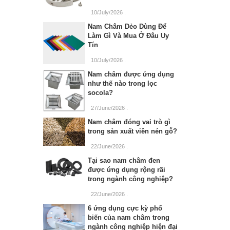
10/July/2026
.
Nam Châm Dẻo Dùng Để
Làm Gì Và Mua Ở Đâu Uy
Tín
10/July/2026
.
Nam châm được ứng dụng
như thế nào trong lọc
socola?
27/June/2026
.
Nam châm đóng vai trò gì
trong sản xuất viên nén gỗ?
22/June/2026
.
Tại sao nam châm đen
được ứng dụng rộng rãi
trong ngành công nghiệp?
22/June/2026
.
6 ứng dụng cực kỳ phổ
biến của nam châm trong
ngành công nghiệp hiện đại