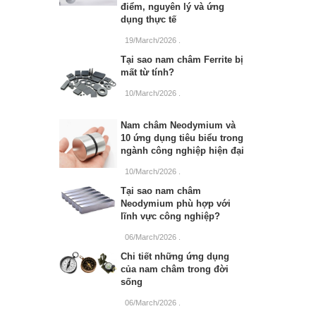
điểm, nguyên lý và ứng
dụng thực tế
19/March/2026
.
Tại sao nam châm Ferrite bị
mất từ tính?
10/March/2026
.
Nam châm Neodymium và
10 ứng dụng tiêu biểu trong
ngành công nghiệp hiện đại
10/March/2026
.
Tại sao nam châm
Neodymium phù hợp với
lĩnh vực công nghiệp?
06/March/2026
.
Chi tiết những ứng dụng
của nam châm trong đời
sống
06/March/2026
.