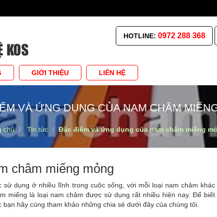
0972 288 368
HOTLINE:
G
GIỚI THIỆU
LIÊN HỆ
IỂM VÀ ỨNG DỤNG CỦA NAM CHÂM MIẾN
g chủ
Tin tức
Đặc điểm và ứng dụng của nam châm miếng m
am châm miếng mỏng
sử dụng ở nhiều lĩnh trong cuộc sống, với mỗi loại nam châm khác
m miếng là loại nam châm được sử dụng rất nhiều hiện nay. Để biết
bạn hãy cùng tham khảo những chia sẻ dưới đây của chúng tôi.