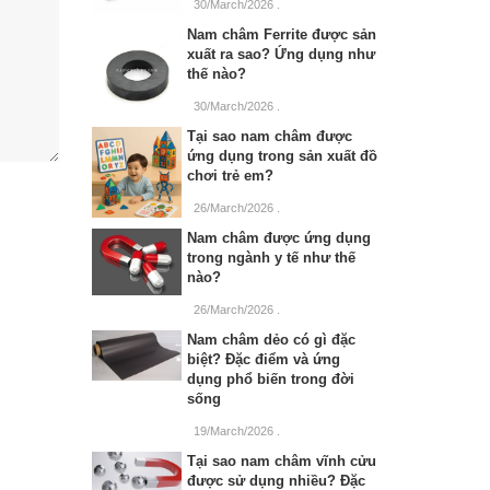
30/March/2026
.
Nam châm Ferrite được sản
xuất ra sao? Ứng dụng như
thế nào?
30/March/2026
.
Tại sao nam châm được
ứng dụng trong sản xuất đồ
chơi trẻ em?
26/March/2026
.
Nam châm được ứng dụng
trong ngành y tế như thế
nào?
26/March/2026
.
Nam châm dẻo có gì đặc
biệt? Đặc điểm và ứng
dụng phổ biến trong đời
sống
19/March/2026
.
Tại sao nam châm vĩnh cửu
được sử dụng nhiều? Đặc