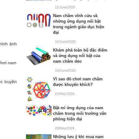
11/June/2026
.
Nam châm vĩnh cửu và
những ứng dụng nổi bật
trong ngành giáo dục hiện
đại
10/June/2026
.
hình ảnh
Khám phá toàn bộ đặc điểm
và ứng dụng nổi bật của
nam châm dẻo
chơi nam
10/June/2026
.
Vì sao đồ chơi nam châm
c truyền
được khuyến khích?
21/May/2026
.
Bật mí ứng dụng của nam
châm trong môi trường văn
phòng hiện đại
20/May/2026
.
Những lưu ý khi mua nam