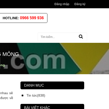
Đăng nhập
Đăng ký
0966 599 936
HOTLINE:
G MỎNG
ỏng
DANH MỤC
 nhau sẽ
Tin tức(838)
 được về
BÀI VIẾT KHÁC