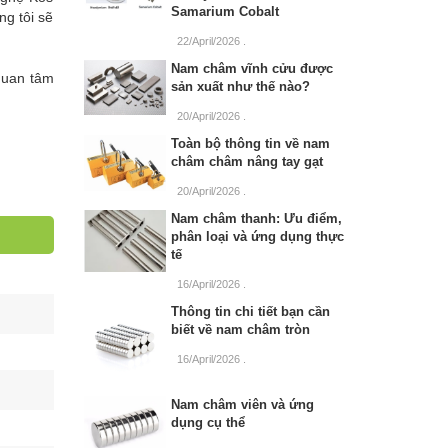
Samarium Cobalt
g tôi sẽ
22/April/2026
.
Nam châm vĩnh cửu được
quan tâm
sản xuất như thế nào?
20/April/2026
.
Toàn bộ thông tin về nam
châm châm nâng tay gạt
20/April/2026
.
Nam châm thanh: Ưu điểm,
phân loại và ứng dụng thực
tế
16/April/2026
.
Thông tin chi tiết bạn cần
biết về nam châm tròn
16/April/2026
.
Nam châm viên và ứng
dụng cụ thể