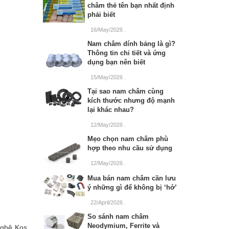
châm thẻ tên bạn nhất định
phải biết
16/May/2026
.
Nam châm dính bảng là gì?
Thông tin chi tiết và ứng
dụng bạn nên biết
15/May/2026
.
Tại sao nam châm cùng
kích thước nhưng độ mạnh
lại khác nhau?
12/May/2026
.
Mẹo chọn nam châm phù
hợp theo nhu cầu sử dụng
12/May/2026
.
Mua bán nam châm cần lưu
ý những gì để không bị ‘hớ’
22/April/2026
.
So sánh nam châm
Neodymium, Ferrite và
nghệ Kos