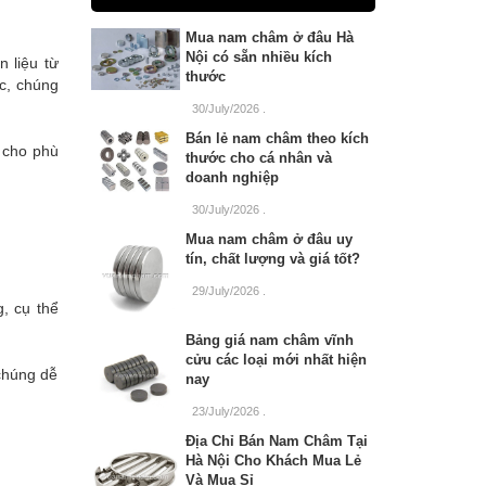
Mua nam châm ở đâu Hà
Nội có sẵn nhiều kích
 liệu từ
thước
c, chúng
30/July/2026
.
Bán lẻ nam châm theo kích
 cho phù
thước cho cá nhân và
doanh nghiệp
30/July/2026
.
Mua nam châm ở đâu uy
tín, chất lượng và giá tốt?
29/July/2026
.
, cụ thể
Bảng giá nam châm vĩnh
cửu các loại mới nhất hiện
chúng dễ
nay
23/July/2026
.
Địa Chỉ Bán Nam Châm Tại
Hà Nội Cho Khách Mua Lẻ
Và Mua Sỉ