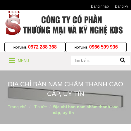
Đăng nhập
Đăng ký
0972 288 368
0966 599 936
HOTLINE:
HOTLINE:
MENU
ĐỊA CHỈ BÁN NAM CHÂM THANH CAO
CẤP, UY TÍN
Trang chủ
Tin tức
Địa chỉ bán nam châm thanh cao
cấp, uy tín