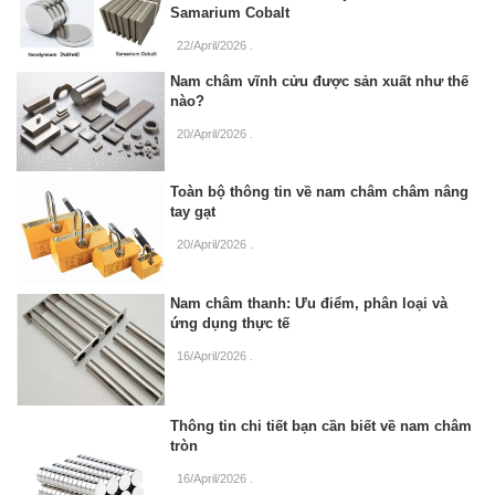
Samarium Cobalt
22/April/2026
.
Nam châm vĩnh cửu được sản xuất như thế
nào?
20/April/2026
.
Toàn bộ thông tin về nam châm châm nâng
tay gạt
20/April/2026
.
Nam châm thanh: Ưu điểm, phân loại và
ứng dụng thực tế
16/April/2026
.
Thông tin chi tiết bạn cần biết về nam châm
tròn
16/April/2026
.