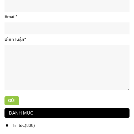
Email
*
Bình luận
*
GỬI
DANH MỤC
Tin tức(838)