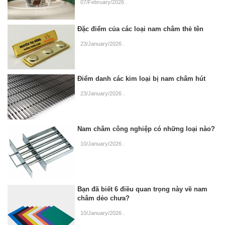
07/February/2026
.
Đặc điểm của các loại nam châm thẻ tên
23/January/2026
.
Điểm danh các kim loại bị nam châm hút
23/January/2026
.
Nam châm công nghiệp có những loại nào?
10/January/2026
.
Bạn đã biết 6 điều quan trọng này về nam
châm dẻo chưa?
10/January/2026
.