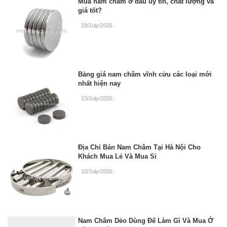
Mua nam châm ở đâu uy tín, chất lượng và
giá tốt?
29/July/2026
.
Bảng giá nam châm vĩnh cửu các loại mới
nhất hiện nay
23/July/2026
.
Địa Chỉ Bán Nam Châm Tại Hà Nội Cho
Khách Mua Lẻ Và Mua Sỉ
10/July/2026
.
Nam Châm Dẻo Dùng Để Làm Gì Và Mua Ở