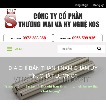
Đăng nhập
Đăng ký
0972 288 368
0966 599 936
HOTLINE:
HOTLINE:
MENU
ĐỊA CHỈ BÁN THANH NAM CHÂM UY
TÍN, CHẤT LƯỢNG?
Trang chủ
Tin tức
Địa chỉ bán thanh nam châm uy tín,
chất lượng?