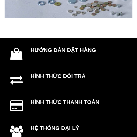
HƯỚNG DẪN ĐẶT HÀNG
HÌNH THỨC ĐỔI TRẢ
HÌNH THỨC THANH TOÁN
HỆ THỐNG ĐẠI LÝ