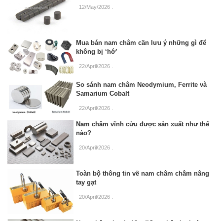
12/May/2026
.
Mua bán nam châm cần lưu ý những gì để
không bị ‘hớ’
22/April/2026
.
So sánh nam châm Neodymium, Ferrite và
Samarium Cobalt
22/April/2026
.
Nam châm vĩnh cửu được sản xuất như thế
nào?
20/April/2026
.
Toàn bộ thông tin về nam châm châm nâng
tay gạt
20/April/2026
.