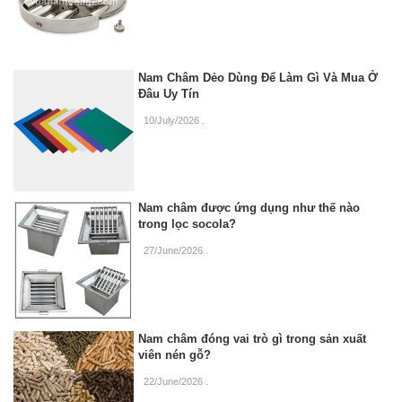
Nam Châm Dẻo Dùng Để Làm Gì Và Mua Ở
Đâu Uy Tín
10/July/2026
.
Nam châm được ứng dụng như thế nào
trong lọc socola?
27/June/2026
.
Nam châm đóng vai trò gì trong sản xuất
viên nén gỗ?
22/June/2026
.