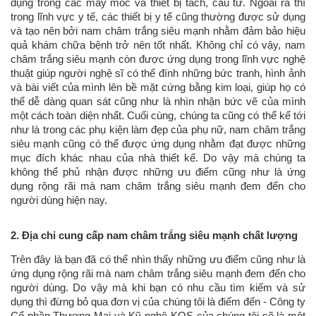
dụng trong các máy móc và thiết bị tách, cẩu từ. Ngoài ra thì
trong lĩnh vực y tế, các thiết bị y tế cũng thường được sử dụng
và tạo nên bởi nam châm trắng siêu mạnh nhằm đảm bảo hiệu
quả khám chữa bệnh trở nên tốt nhất. Không chỉ có vậy, nam
châm trắng siêu mạnh còn được ứng dụng trong lĩnh vực nghệ
thuật giúp người nghệ sĩ có thể đính những bức tranh, hình ảnh
và bài viết của mình lên bề mặt cứng bằng kim loại, giúp họ có
thể dễ dàng quan sát cũng như là nhìn nhận bức vẽ của mình
một cách toàn diện nhất. Cuối cùng, chúng ta cũng có thể kể tới
như là trong các phụ kiện làm đẹp của phụ nữ, nam châm trắng
siêu mạnh cũng có thể được ứng dụng nhằm đạt được những
mục đích khác nhau của nhà thiết kế. Do vậy mà chúng ta
không thể phủ nhận được những ưu điểm cũng như là ứng
dụng rộng rãi mà nam châm trắng siêu mạnh đem đến cho
người dùng hiện nay.
2. Địa chỉ cung cấp nam châm trắng siêu mạnh chất lượng
Trên đây là bạn đã có thể nhìn thấy những ưu điểm cũng như là
ứng dụng rộng rãi mà nam châm trắng siêu mạnh đem đến cho
người dùng. Do vậy mà khi bạn có nhu cầu tìm kiếm và sử
dụng thì đừng bỏ qua đơn vị của chúng tôi là điểm đến - Công ty
Cổ phần Thương Mại và Kỹ nghệ KOS của chúng tôi sẽ là một