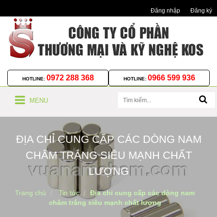
Đăng nhập
Đăng ký
0972 288 368
0966 599 936
HOTLINE:
HOTLINE:
MENU
ĐỊA CHỈ CUNG CẤP CÁC DÒNG NAM
CHÂM TRẮNG SIÊU MẠNH CHẤT
LƯỢNG
Trang chủ
Tin tức
Địa chỉ cung cấp các dòng nam
châm trắng siêu mạnh chất lượng