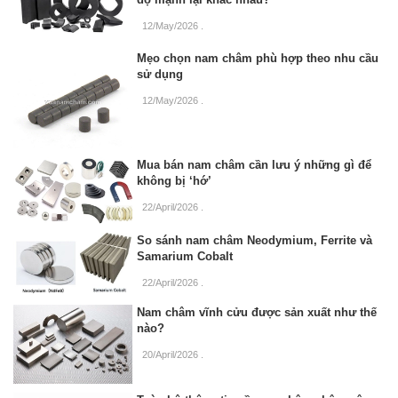
12/May/2026
.
Mẹo chọn nam châm phù hợp theo nhu cầu
sử dụng
12/May/2026
.
Mua bán nam châm cần lưu ý những gì để
không bị ‘hớ’
22/April/2026
.
So sánh nam châm Neodymium, Ferrite và
Samarium Cobalt
22/April/2026
.
Nam châm vĩnh cửu được sản xuất như thế
nào?
20/April/2026
.