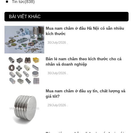
Tin tức(838)
BÀI VIẾT KHÁC
Mua nam châm ở đâu Hà Nội có sẵn nhiều
kích thước
30/July/2026
.
Bán lẻ nam châm theo kích thước cho cá
nhân và doanh nghiệp
30/July/2026
.
Mua nam châm ở đâu uy tín, chất lượng và
giá tốt?
29/July/2026
.