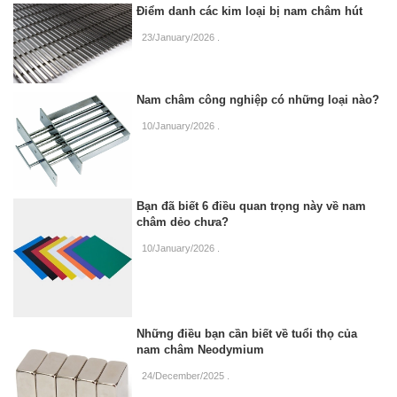
Điểm danh các kim loại bị nam châm hút
23/January/2026
.
Nam châm công nghiệp có những loại nào?
10/January/2026
.
Bạn đã biết 6 điều quan trọng này về nam
châm dẻo chưa?
10/January/2026
.
Những điều bạn cần biết về tuổi thọ của
nam châm Neodymium
24/December/2025
.