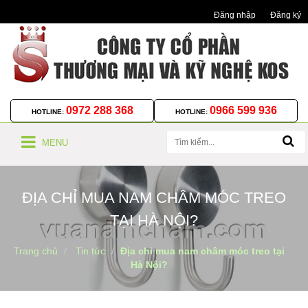
Đăng nhập
Đăng ký
0972 288 368
0966 599 936
HOTLINE:
HOTLINE:
MENU
ĐỊA CHỈ MUA NAM CHÂM MÓC TREO
TẠI HÀ NỘI?
Trang chủ
Tin tức
Địa chỉ mua nam châm móc treo tại
Hà Nội?