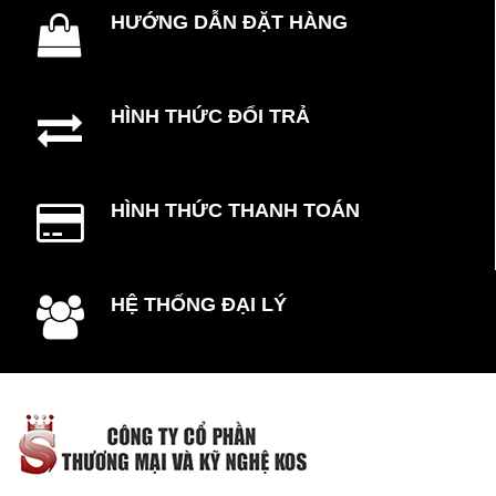
HƯỚNG DẪN ĐẶT HÀNG
HÌNH THỨC ĐỔI TRẢ
HÌNH THỨC THANH TOÁN
HỆ THỐNG ĐẠI LÝ