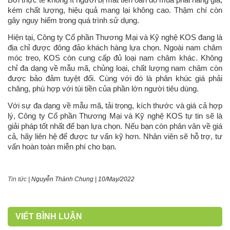
Bởi thực tế không ít người bị mất tiền oan do mua phải hàng giả,
kém chất lượng, hiệu quả mang lại không cao. Thậm chí còn
gây nguy hiểm trong quá trình sử dụng.
Hiện tại, Công ty Cổ phần Thương Mại và Kỹ nghệ KOS đang là
địa chỉ được đông đảo khách hàng lựa chọn. Ngoài nam châm
móc treo, KOS còn cung cấp đủ loại nam châm khác. Không
chỉ đa dạng về mẫu mã, chủng loại, chất lượng nam châm còn
được bảo đảm tuyệt đối. Cùng với đó là phân khúc giá phải
chăng, phù hợp với túi tiền của phần lớn người tiêu dùng.
Với sự đa dạng về mẫu mã, tải trọng, kích thước và giá cả hợp
lý, Công ty Cổ phần Thương Mại và Kỹ nghệ KOS tự tin sẽ là
giải pháp tốt nhất để bạn lựa chọn. Nếu bạn còn phân vân về giá
cả, hãy liên hệ để được tư vấn kỹ hơn. Nhân viên sẽ hỗ trợ, tư
vấn hoàn toàn miễn phí cho bạn.
Tin tức
|
Nguyễn Thành Chung
|
10/May/2022
VIẾT BÌNH LUẬN