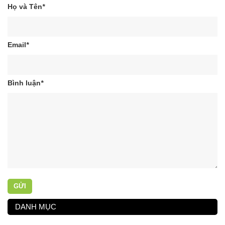
Họ và Tên
*
Email
*
Bình luận
*
GỬI
DANH MỤC