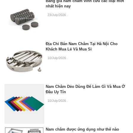
Bảng giá nam châm vĩnh cửu các loại mới
nhất hiện nay
23/July/2026
.
Địa Chỉ Bán Nam Châm Tại Hà Nội Cho
Khách Mua Lẻ Và Mua Sỉ
10/July/2026
.
Nam Châm Dẻo Dùng Để Làm Gì Và Mua Ở
Đâu Uy Tín
10/July/2026
.
Nam châm được ứng dụng như thế nào