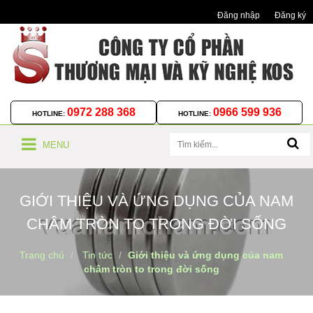
Đăng nhập
Đăng ký
0972 288 368
0966 599 936
HOTLINE:
HOTLINE:
MENU
GIỚI THIỆU VÀ ỨNG DỤNG CỦA NAM
CHÂM TRÒN TO TRONG ĐỜI SỐNG
Trang chủ
Tin tức
Giới thiệu và ứng dụng của nam
châm tròn to trong đời sống