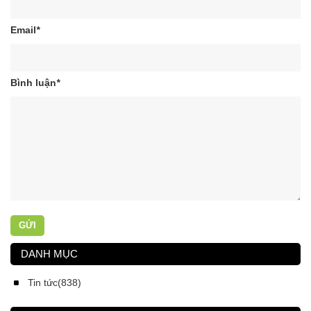
Email
*
Bình luận
*
GỬI
DANH MỤC
Tin tức(838)