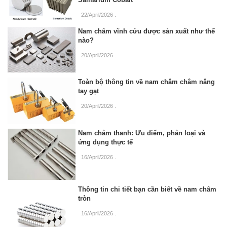
22/April/2026
.
Nam châm vĩnh cửu được sản xuất như thế
nào?
20/April/2026
.
Toàn bộ thông tin về nam châm châm nâng
tay gạt
20/April/2026
.
Nam châm thanh: Ưu điểm, phân loại và
ứng dụng thực tế
16/April/2026
.
Thông tin chi tiết bạn cần biết về nam châm
tròn
16/April/2026
.