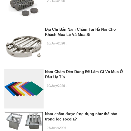
23/July/2026
.
Địa Chỉ Bán Nam Châm Tại Hà Nội Cho
Khách Mua Lẻ Và Mua Sỉ
10/July/2026
.
Nam Châm Dẻo Dùng Để Làm Gì Và Mua Ở
Đâu Uy Tín
10/July/2026
.
Nam châm được ứng dụng như thế nào
trong lọc socola?
27/June/2026
.