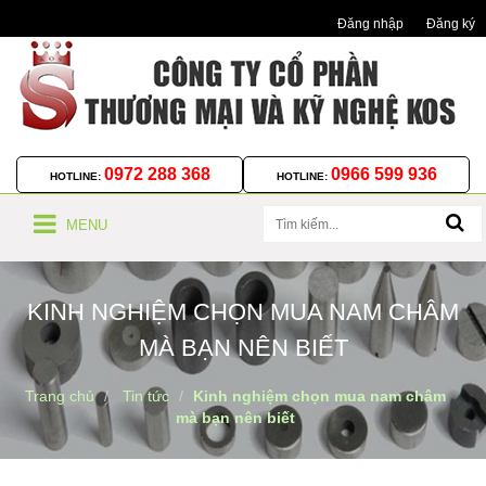
Đăng nhập
Đăng ký
0972 288 368
0966 599 936
HOTLINE:
HOTLINE:
MENU
KINH NGHIỆM CHỌN MUA NAM CHÂM
MÀ BẠN NÊN BIẾT
Trang chủ
Tin tức
Kinh nghiệm chọn mua nam châm
mà bạn nên biết