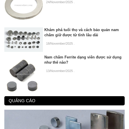
24/November/2025
.
Khám phá tuổi thọ và cách bảo quản nam
châm giữ được từ tính lâu dài
18/November/2025
.
Nam châm Ferrite dạng viên được sử dụng
như thế nào?
13/November/2025
.
QUẢNG CÁO