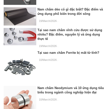
Nam châm dẻo có gì đặc biệt? Đặc điểm và
ứng dụng phổ biến trong đời sống
19/March/2026
.
Tại sao nam châm vĩnh cửu được sử dụng
nhiều? Đặc điểm, nguyên lý và ứng dụng
thực tế
19/March/2026
.
Tại sao nam châm Ferrite bị mất từ tính?
10/March/2026
.
Nam châm Neodymium và 10 ứng dụng tiêu
biểu trong ngành công nghiệp hiện đại
10/March/2026
.