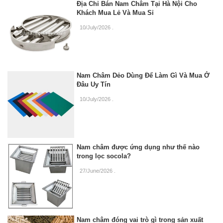
Địa Chỉ Bán Nam Châm Tại Hà Nội Cho
Khách Mua Lẻ Và Mua Sỉ
10/July/2026
.
Nam Châm Dẻo Dùng Để Làm Gì Và Mua Ở
Đâu Uy Tín
10/July/2026
.
Nam châm được ứng dụng như thế nào
trong lọc socola?
27/June/2026
.
Nam châm đóng vai trò gì trong sản xuất