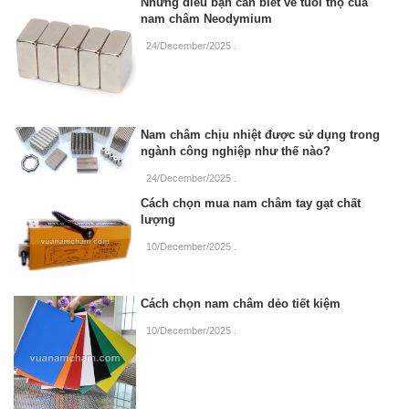
Những điều bạn cần biết về tuổi thọ của
nam châm Neodymium
24/December/2025
.
Nam châm chịu nhiệt được sử dụng trong
ngành công nghiệp như thế nào?
24/December/2025
.
Cách chọn mua nam châm tay gạt chất
lượng
10/December/2025
.
Cách chọn nam châm dẻo tiết kiệm
10/December/2025
.