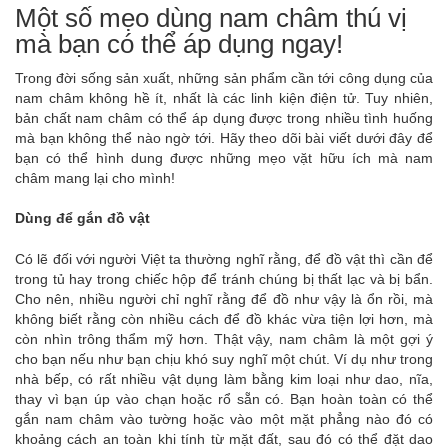
Một số mẹo dùng nam châm thú vị
mà bạn có thể áp dụng ngay!
Trong đời sống sản xuất, những sản phẩm cần tới công dụng của
nam châm không hề ít, nhất là các linh kiện điện tử. Tuy nhiên,
bản chất nam châm có thể áp dụng được trong nhiều tình huống
mà bạn không thể nào ngờ tới. Hãy theo dõi bài viết dưới đây để
bạn có thể hình dung được những mẹo vặt hữu ích mà nam
châm mang lại cho mình!
Dùng để gắn đồ vật
Có lẽ đối với người Việt ta thường nghĩ rằng, để đồ vật thì cần để
trong tủ hay trong chiếc hộp để tránh chúng bị thất lạc và bị bẩn.
Cho nên, nhiều người chỉ nghĩ rằng để đồ như vậy là ổn rồi, mà
không biết rằng còn nhiều cách để đồ khác vừa tiện lợi hơn, mà
còn nhìn trông thẩm mỹ hơn. Thật vậy, nam châm là một gợi ý
cho bạn nếu như bạn chịu khó suy nghĩ một chút. Ví dụ như trong
nhà bếp, có rất nhiều vật dụng làm bằng kim loại như dao, nĩa,
thay vì bạn úp vào chạn hoặc rổ sẵn có. Bạn hoàn toàn có thể
gắn nam châm vào tường hoặc vào một mặt phẳng nào đó có
khoảng cách an toàn khi tính từ mặt đất, sau đó có thể đặt dao