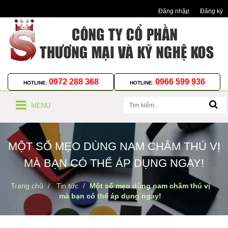
Đăng nhập
Đăng ký
0972 288 368
0966 599 936
HOTLINE:
HOTLINE:
MENU
MỘT SỐ MẸO DÙNG NAM CHÂM THÚ VỊ
MÀ BẠN CÓ THỂ ÁP DỤNG NGAY!
Trang chủ
Tin tức
Một số mẹo dùng nam châm thú vị
mà bạn có thể áp dụng ngay!