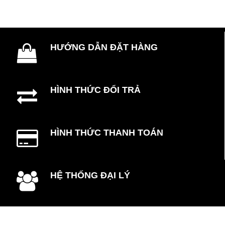
HƯỚNG DẪN ĐẶT HÀNG
HÌNH THỨC ĐỔI TRẢ
HÌNH THỨC THANH TOÁN
HỆ THỐNG ĐẠI LÝ