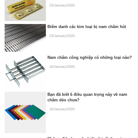
23/January/2026
.
Điểm danh các kim loại bị nam châm hút
23/January/2026
.
Nam châm công nghiệp có những loại nào?
10/January/2026
.
Bạn đã biết 6 điều quan trọng này về nam
châm dẻo chưa?
10/January/2026
.