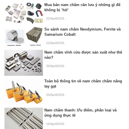
Mua bán nam châm cần lưu ý những gì để
không bị ‘hớ’
22/April/2026
.
So sánh nam châm Neodymium, Ferrite và
Samarium Cobalt
22/April/2026
.
Nam châm vĩnh cửu được sản xuất như thế
nào?
20/April/2026
.
Toàn bộ thông tin về nam châm châm nâng
tay gạt
20/April/2026
.
Nam châm thanh: Ưu điểm, phân loại và
ứng dụng thực tế
16/April/2026
.