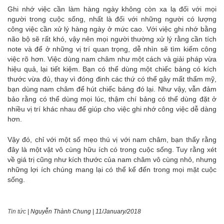
Ghi nhớ việc cần làm hàng ngày không còn xa lạ đối với mọi
người trong cuộc sống, nhất là đối với những người có lượng
công việc cần xử lý hàng ngày ở mức cao. Với việc ghi nhớ bằng
não bộ sẽ rất khó, vậy nên mọi người thường xử lý rằng cần tích
note và để ở những vị trí quan trọng, dễ nhìn sẽ tìm kiếm công
việc rõ hơn. Việc dùng nam châm như một cách và giải pháp vừa
hiệu quả, lại tiết kiệm. Bạn có thể dùng một chiếc bảng có kích
thước vừa đủ, thay vì đóng đinh các thứ có thể gây mất thẩm mỹ,
bạn dùng nam châm để hút chiếc bảng đó lại. Như vậy, vẫn đảm
bảo rằng có thể dùng mọi lúc, thậm chí bảng có thể dùng đặt ở
nhiều vị trí khác nhau để giúp cho việc ghi nhớ công việc dễ dàng
hơn.
Vậy đó, chỉ với một số mẹo thú vị với nam châm, bạn thấy rằng
đây là một vật vô cùng hữu ích có trong cuộc sống. Tuy rằng xét
về giá trị cũng như kích thước của nam châm vô cùng nhỏ, nhưng
những lợi ích chúng mang lại có thể kể đến trong mọi mặt cuộc
sống.
Tin tức
|
Nguyễn Thành Chung
|
11/January/2018