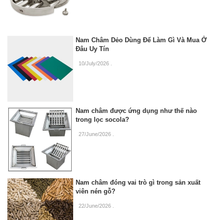
Nam Châm Dẻo Dùng Để Làm Gì Và Mua Ở
Đâu Uy Tín
10/July/2026
.
Nam châm được ứng dụng như thế nào
trong lọc socola?
27/June/2026
.
Nam châm đóng vai trò gì trong sản xuất
viên nén gỗ?
22/June/2026
.