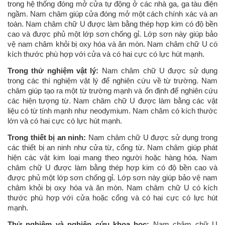
trong hệ thống đóng mở cửa tự động ở các nhà ga, ga tàu điện
ngầm. Nam châm giúp cửa đóng mở một cách chính xác và an
toàn. Nam châm chữ U được làm bằng thép hợp kim có độ bền
cao và được phủ một lớp sơn chống gỉ. Lớp sơn này giúp bảo
vệ nam châm khỏi bị oxy hóa và ăn mòn. Nam châm chữ U có
kích thước phù hợp với cửa và có hai cực có lực hút mạnh.
Trong thử nghiệm vật lý:
Nam châm chữ U được sử dụng
trong các thí nghiệm vật lý để nghiên cứu về từ trường. Nam
châm giúp tạo ra một từ trường mạnh và ổn định để nghiên cứu
các hiện tượng từ. Nam châm chữ U được làm bằng các vật
liệu có từ tính mạnh như neodymium. Nam châm có kích thước
lớn và có hai cực có lực hút mạnh.
Trong thiết bị an ninh:
Nam châm chữ U được sử dụng trong
các thiết bị an ninh như cửa từ, cổng từ. Nam châm giúp phát
hiện các vật kim loại mang theo người hoặc hàng hóa. Nam
châm chữ U được làm bằng thép hợp kim có độ bền cao và
được phủ một lớp sơn chống gỉ. Lớp sơn này giúp bảo vệ nam
châm khỏi bị oxy hóa và ăn mòn. Nam châm chữ U có kích
thước phù hợp với cửa hoặc cổng và có hai cực có lực hút
mạnh.
Thử nghiệm và nghiên cứu khoa học:
Nam châm chữ U