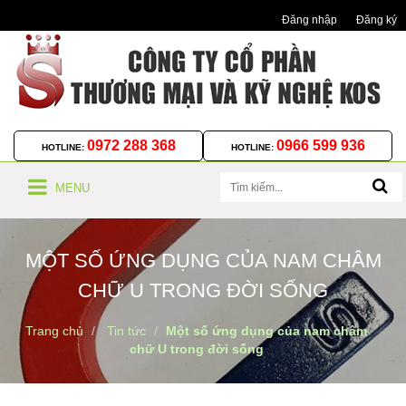
Đăng nhập
Đăng ký
0972 288 368
0966 599 936
HOTLINE:
HOTLINE:
MENU
MỘT SỐ ỨNG DỤNG CỦA NAM CHÂM
CHỮ U TRONG ĐỜI SỐNG
Trang chủ
Tin tức
Một số ứng dụng của nam châm
chữ U trong đời sống