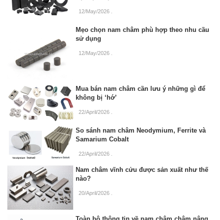
12/May/2026
.
Mẹo chọn nam châm phù hợp theo nhu cầu
sử dụng
12/May/2026
.
Mua bán nam châm cần lưu ý những gì để
không bị ‘hớ’
22/April/2026
.
So sánh nam châm Neodymium, Ferrite và
Samarium Cobalt
22/April/2026
.
Nam châm vĩnh cửu được sản xuất như thế
nào?
20/April/2026
.
Toàn bộ thông tin về nam châm châm nâng