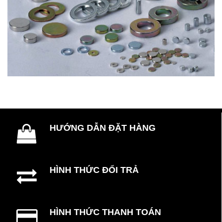
HƯỚNG DẪN ĐẶT HÀNG
HÌNH THỨC ĐỔI TRẢ
HÌNH THỨC THANH TOÁN