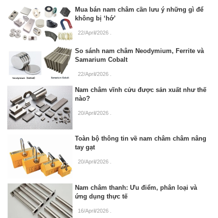
Mua bán nam châm cần lưu ý những gì để
không bị ‘hớ’
22/April/2026
.
So sánh nam châm Neodymium, Ferrite và
Samarium Cobalt
22/April/2026
.
Nam châm vĩnh cửu được sản xuất như thế
nào?
20/April/2026
.
Toàn bộ thông tin về nam châm châm nâng
tay gạt
20/April/2026
.
Nam châm thanh: Ưu điểm, phân loại và
ứng dụng thực tế
16/April/2026
.