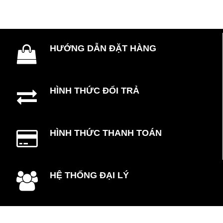
HƯỚNG DẪN ĐẶT HÀNG
HÌNH THỨC ĐỔI TRẢ
HÌNH THỨC THANH TOÁN
HỆ THỐNG ĐẠI LÝ