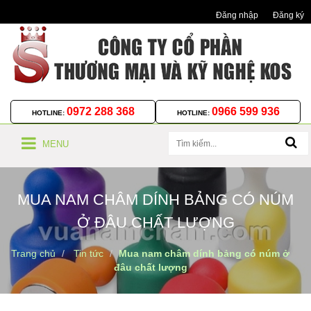
Đăng nhập
Đăng ký
0972 288 368
0966 599 936
HOTLINE:
HOTLINE:
MENU
MUA NAM CHÂM DÍNH BẢNG CÓ NÚM
Ở ĐÂU CHẤT LƯỢNG
Trang chủ
Tin tức
Mua nam châm dính bảng có núm ở
đâu chất lượng