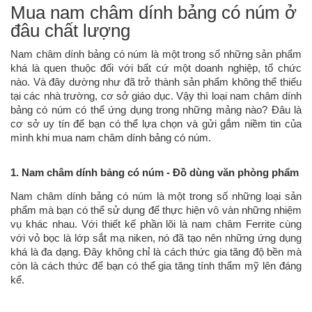
Mua nam châm dính bảng có núm ở
đâu chất lượng
Nam châm dính bảng có núm là một trong số những sản phẩm
khá là quen thuộc đối với bất cứ một doanh nghiệp, tổ chức
nào. Và đây dường như đã trở thành sản phẩm không thể thiếu
tại các nhà trường, cơ sở giáo dục. Vậy thì loại nam châm dính
bảng có núm có thể ứng dụng trong những mảng nào? Đâu là
cơ sở uy tín để bạn có thể lựa chọn và gửi gắm niềm tin của
mình khi mua nam châm dính bảng có núm.
1. Nam châm dính bảng có núm - Đồ dùng văn phòng phẩm
Nam châm dính bảng có núm là một trong số những loại sản
phẩm mà bạn có thể sử dụng để thực hiện vô vàn những nhiệm
vụ khác nhau. Với thiết kế phần lõi là nam châm Ferrite cùng
với vỏ bọc là lớp sắt mạ niken, nó đã tạo nên những ứng dụng
khá là đa dạng. Đây không chỉ là cách thức gia tăng độ bền mà
còn là cách thức để bạn có thể gia tăng tính thẩm mỹ lên đáng
kể.