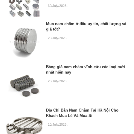
30/July/2026
.
Mua nam châm ở đâu uy tín, chất lượng và
giá tốt?
29/July/2026
.
Bảng giá nam châm vĩnh cửu các loại mới
nhất hiện nay
23/July/2026
.
Địa Chỉ Bán Nam Châm Tại Hà Nội Cho
Khách Mua Lẻ Và Mua Sỉ
10/July/2026
.