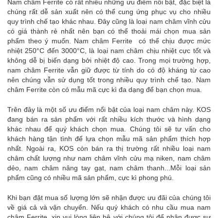
Nam châm Ferrite có rất nhiều những ưu điểm nổi bật, đặc biệt là
chúng rất dễ sản xuất nên có thể cung ứng phục vụ cho nhiều
quy trình chế tạo khác nhau. Đây cũng là loại nam châm vĩnh cửu
có giá thành rẻ nhất nên bạn có thể thoải mái chọn mua sản
phẩm theo ý muốn. Nam châm Ferrite có thể chịu được mức
nhiệt 250°C đến 3000°C, là loại nam châm chịu nhiệt cực tốt và
không dễ bị biến dạng bởi nhiệt độ cao. Trong mọi trường hợp,
nam châm Ferrite vẫn giữ được từ tính do có độ kháng từ cao
nên chúng vẫn sử dụng tốt trong nhiều quy trình chế tạo. Nam
châm Ferrite còn có mẫu mã cực kì đa dạng để bạn chọn mua.
Trên đây là một số ưu điểm nổi bật của loại nam châm này. KOS
đang bán ra sản phẩm với rất nhiều kích thước và hình dạng
khác nhau để quý khách chọn mua. Chúng tôi sẽ tư vấn cho
khách hàng tận tình để lựa chọn mẫu mã sản phẩm thích hợp
nhất. Ngoài ra, KOS còn bán ra thị trường rất nhiều loại nam
châm chất lượng như nam châm vĩnh cửu mạ niken, nam châm
dẻo, nam châm nâng tay gạt, nam châm thanh...Mỗi loại sản
phẩm cũng có nhiều mã sản phẩm, cực kì phong phú.
Khi bạn đặt mua số lượng lớn sẽ nhận được ưu đãi của chúng tôi
về giá cả và vận chuyển. Nếu quý khách có nhu cầu mua nam
châm Ferrite, xin vui lòng liên hệ với chúng tôi để nhận được sự