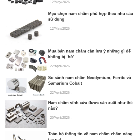
12/May/2026
.
Mẹo chọn nam châm phù hợp theo nhu cầu
sử dụng
12/May/2026
.
Mua bán nam châm cần lưu ý những gì để
không bị ‘hớ’
22/April/2026
.
So sánh nam châm Neodymium, Ferrite và
Samarium Cobalt
22/April/2026
.
Nam châm vĩnh cửu được sản xuất như thế
nào?
20/April/2026
.
Toàn bộ thông tin về nam châm châm nâng
tay gạt