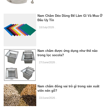
Nam Châm Dẻo Dùng Để Làm Gì Và Mua Ở
Đâu Uy Tín
10/July/2026
.
Nam châm được ứng dụng như thế nào
trong lọc socola?
27/June/2026
.
Nam châm đóng vai trò gì trong sản xuất
viên nén gỗ?
22/June/2026
.