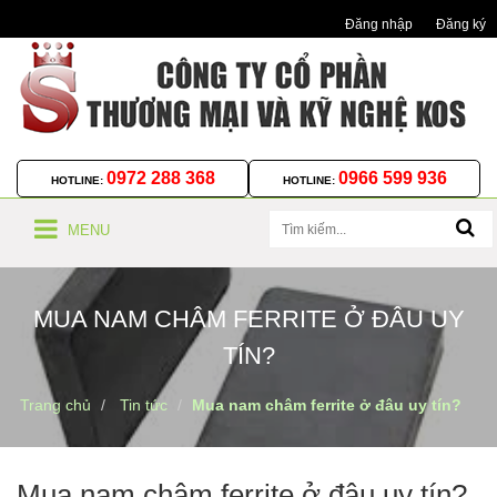
Đăng nhập
Đăng ký
0972 288 368
0966 599 936
HOTLINE:
HOTLINE:
MENU
MUA NAM CHÂM FERRITE Ở ĐÂU UY
TÍN?
Trang chủ
Tin tức
Mua nam châm ferrite ở đâu uy tín?
Mua nam châm ferrite ở đâu uy tín?