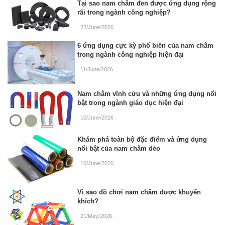
Tại sao nam châm đen được ứng dụng rộng
rãi trong ngành công nghiệp?
22/June/2026
.
6 ứng dụng cực kỳ phổ biến của nam châm
trong ngành công nghiệp hiện đại
11/June/2026
.
Nam châm vĩnh cửu và những ứng dụng nổi
bật trong ngành giáo dục hiện đại
10/June/2026
.
Khám phá toàn bộ đặc điểm và ứng dụng
nổi bật của nam châm dẻo
10/June/2026
.
Vì sao đồ chơi nam châm được khuyến
khích?
21/May/2026
.