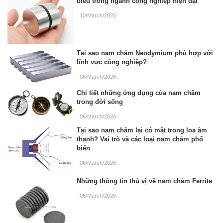
biểu trong ngành công nghiệp hiện đại
10/March/2026
.
Tại sao nam châm Neodymium phù hợp với
lĩnh vực công nghiệp?
06/March/2026
.
Chi tiết những ứng dụng của nam châm
trong đời sống
06/March/2026
.
Tại sao nam châm lại có mặt trong loa âm
thanh? Vai trò và các loại nam châm phổ
biến
06/March/2026
.
Những thông tin thú vị về nam châm Ferrite
06/March/2026
.