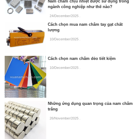
Nam châm chịu nhiệt được sử dụng trong
ngành công nghiệp như thế nào?
24/December/2025
.
Cách chọn mua nam châm tay gạt chất
lượng
10/December/2025
.
Cách chọn nam châm dẻo tiết kiệm
10/December/2025
.
Những ứng dụng quan trọng của nam châm
trắng
26/November/2025
.