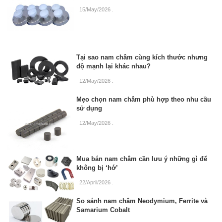
15/May/2026
.
Tại sao nam châm cùng kích thước nhưng
độ mạnh lại khác nhau?
12/May/2026
.
Mẹo chọn nam châm phù hợp theo nhu cầu
sử dụng
12/May/2026
.
Mua bán nam châm cần lưu ý những gì để
không bị ‘hớ’
22/April/2026
.
So sánh nam châm Neodymium, Ferrite và
Samarium Cobalt