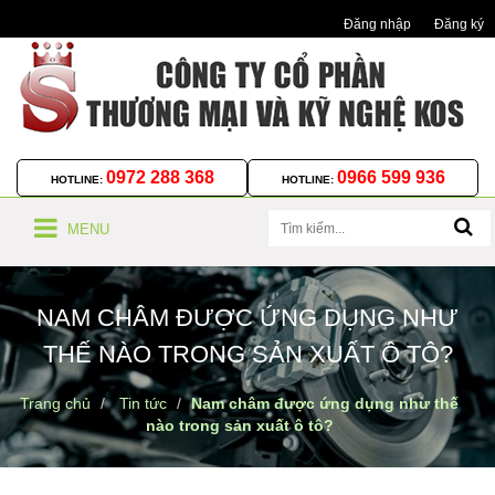
Đăng nhập
Đăng ký
0972 288 368
0966 599 936
HOTLINE:
HOTLINE:
MENU
NAM CHÂM ĐƯỢC ỨNG DỤNG NHƯ
THẾ NÀO TRONG SẢN XUẤT Ô TÔ?
Trang chủ
Tin tức
Nam châm được ứng dụng như thế
nào trong sản xuất ô tô?