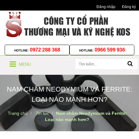
Đăng nhập
Đăng ký
0972 288 368
0966 599 936
HOTLINE:
HOTLINE:
MENU
NAM CHÂM NEODYMIUM VÀ FERRITE:
LOẠI NÀO MẠNH HƠN?
Trang chủ
Tin tức
Nam châm Neodymium và Ferrite:
Loại nào mạnh hơn?