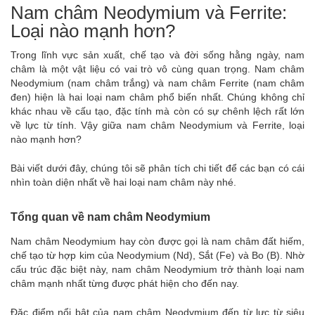
Nam châm Neodymium và Ferrite:
Loại nào mạnh hơn?
Trong lĩnh vực sản xuất, chế tạo và đời sống hằng ngày, nam
châm là một vật liệu có vai trò vô cùng quan trọng. Nam châm
Neodymium (nam châm trắng) và nam châm Ferrite (nam châm
đen) hiện là hai loại nam châm phổ biến nhất. Chúng không chỉ
khác nhau về cấu tạo, đặc tính mà còn có sự chênh lệch rất lớn
về lực từ tính. Vậy giữa nam châm Neodymium và Ferrite, loại
nào mạnh hơn?
Bài viết dưới đây, chúng tôi sẽ phân tích chi tiết để các bạn có cái
nhìn toàn diện nhất về hai loại nam châm này nhé.
Tổng quan về nam châm Neodymium
Nam châm Neodymium hay còn được gọi là nam châm đất hiếm,
chế tạo từ hợp kim của Neodymium (Nd), Sắt (Fe) và Bo (B). Nhờ
cấu trúc đặc biệt này, nam châm Neodymium trở thành loại nam
châm mạnh nhất từng được phát hiện cho đến nay.
Đặc điểm nổi bật của nam châm Neodymium đến từ lực từ siêu