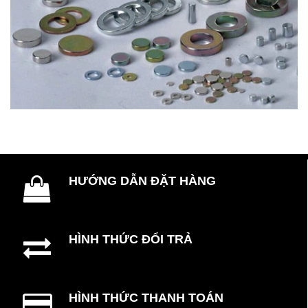
HƯỚNG DẪN ĐẶT HÀNG
HÌNH THỨC ĐỔI TRẢ
HÌNH THỨC THANH TOÁN