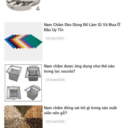
Nam Châm Dẻo Dùng Để Làm Gì Và Mua Ở
Đâu Uy Tín
10/July/2026
.
Nam châm được ứng dụng như thế nào
trong lọc socola?
27/June/2026
.
Nam châm đóng vai trò gì trong sản xuất
viên nén gỗ?
22/June/2026
.