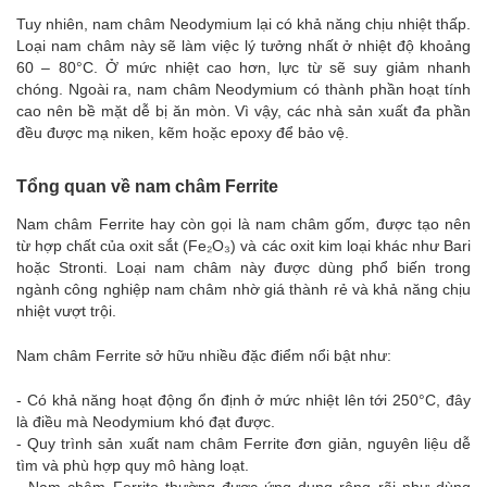
Tuy nhiên, nam châm Neodymium lại có khả năng chịu nhiệt thấp.
Loại nam châm này sẽ làm việc lý tưởng nhất ở nhiệt độ khoảng
60 – 80°C. Ở mức nhiệt cao hơn, lực từ sẽ suy giảm nhanh
chóng. Ngoài ra, nam châm Neodymium có thành phần hoạt tính
cao nên bề mặt dễ bị ăn mòn. Vì vậy, các nhà sản xuất đa phần
đều được mạ niken, kẽm hoặc epoxy để bảo vệ.
Tổng quan về nam châm Ferrite
Nam châm Ferrite hay còn gọi là nam châm gốm, được tạo nên
từ hợp chất của oxit sắt (Fe₂O₃) và các oxit kim loại khác như Bari
hoặc Stronti. Loại nam châm này được dùng phổ biến trong
ngành công nghiệp nam châm nhờ giá thành rẻ và khả năng chịu
nhiệt vượt trội.
Nam châm Ferrite sở hữu nhiều đặc điểm nổi bật như:
- Có khả năng hoạt động ổn định ở mức nhiệt lên tới 250°C, đây
là điều mà Neodymium khó đạt được.
- Quy trình sản xuất nam châm Ferrite đơn giản, nguyên liệu dễ
tìm và phù hợp quy mô hàng loạt.