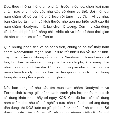
Dựa theo những thông tin ở phần trước, việc lựa chọn loại nam
châm nào phụ thuộc vào nhu cầu sử dụng cụ thể. Bởi mỗi loại
nam châm sẽ có ưu thế phù hợp với từng mục đích. Ví dụ như,
bạn cần lực từ mạnh và kích thước nhỏ gọn mà hiệu suất cao thì
nam châm Neodymium là lựa chọn lý tưởng. Còn nhu cầu dùng
tiết kiệm chi phí, khả năng chịu nhiệt tốt và bền bỉ theo thời gian
thì nên chọn nam châm Ferrite.
Qua những phân tích và so sánh trên, chúng ta có thể thấy nam
châm Neodymium mạnh hơn Ferrite rất nhiều lần về lực từ tính.
Tuy nhiên, điều đó không đồng nghĩa Neodymium hoàn toàn vượt
trội, bởi Ferrite vẫn có những ưu thế về chi phí, khả năng chịu
nhiệt và độ ổn định lâu dài. Chính vì những ưu nhược điểm đó, cả
nam châm Neodymium và Ferrite đều giữ được vị trí quan trọng
trong đời sống lẫn ngành công nghiệp.
Nếu bạn đang có nhu cầu tìm mua nam châm Neodymium và
Ferrite chất lượng, giá thành cạnh tranh, phù hợp nhiều mục đích
sử dụng khác nhau hãy tới ngay KOS. Cho dù bạn cần sử dụng
nam châm cho nhu cầu từ nghiên cứu, sản xuất cho tới ứng dụng
dân dụng, thì KOS luôn có giải pháp tối ưu nhất dành cho bạn. Để
được tư vấn, tìm hiểu chi tiết và nhanh chóng nhất về các loại