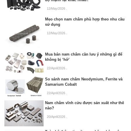
12/May/2026
.
Mẹo chọn nam châm phù hợp theo nhu cầu
sử dụng
12/May/2026
.
Mua bán nam châm cần lưu ý những gì để
không bị ‘hớ’
22/April/2026
.
So sánh nam châm Neodymium, Ferrite và
Samarium Cobalt
22/April/2026
.
Nam châm vĩnh cửu được sản xuất như thế
nào?
20/April/2026
.