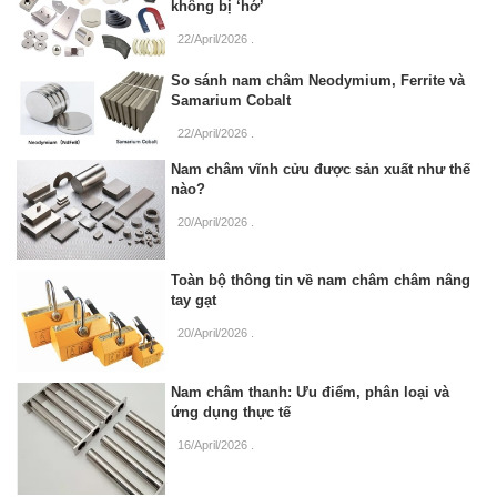
không bị ‘hớ’
22/April/2026
.
So sánh nam châm Neodymium, Ferrite và
Samarium Cobalt
22/April/2026
.
Nam châm vĩnh cửu được sản xuất như thế
nào?
20/April/2026
.
Toàn bộ thông tin về nam châm châm nâng
tay gạt
20/April/2026
.
Nam châm thanh: Ưu điểm, phân loại và
ứng dụng thực tế
16/April/2026
.