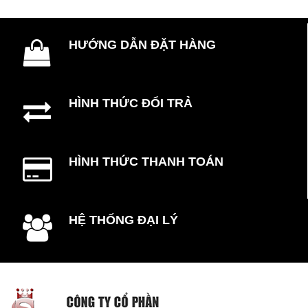
HƯỚNG DẪN ĐẶT HÀNG
HÌNH THỨC ĐỔI TRẢ
HÌNH THỨC THANH TOÁN
HỆ THỐNG ĐẠI LÝ