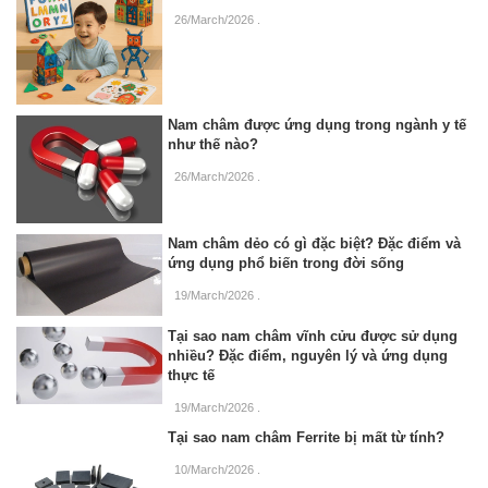
26/March/2026
.
Nam châm được ứng dụng trong ngành y tế
như thế nào?
26/March/2026
.
Nam châm dẻo có gì đặc biệt? Đặc điểm và
ứng dụng phổ biến trong đời sống
19/March/2026
.
Tại sao nam châm vĩnh cửu được sử dụng
nhiều? Đặc điểm, nguyên lý và ứng dụng
thực tế
19/March/2026
.
Tại sao nam châm Ferrite bị mất từ tính?
10/March/2026
.