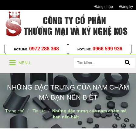
Đăng nhập
Đăng ký
0972 288 368
0966 599 936
HOTLINE:
HOTLINE:
MENU
NHỮNG ĐẶC TRƯNG CỦA NAM CHÂM
MÀ BẠN NÊN BIẾT
Trang chủ
Tin tức
Những đặc trưng của nam châm mà
bạn nên biết