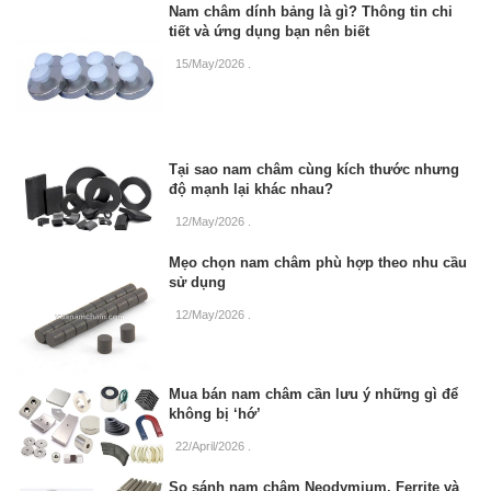
Nam châm dính bảng là gì? Thông tin chi
tiết và ứng dụng bạn nên biết
15/May/2026
.
Tại sao nam châm cùng kích thước nhưng
độ mạnh lại khác nhau?
12/May/2026
.
Mẹo chọn nam châm phù hợp theo nhu cầu
sử dụng
12/May/2026
.
Mua bán nam châm cần lưu ý những gì để
không bị ‘hớ’
22/April/2026
.
So sánh nam châm Neodymium, Ferrite và