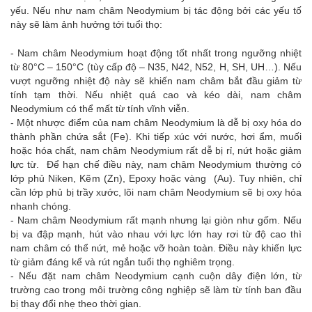
yếu. Nếu như nam châm Neodymium bị tác động bởi các yếu tố
này sẽ làm ảnh hưởng tới tuổi thọ:
- Nam châm Neodymium hoạt động tốt nhất trong ngưỡng nhiệt
từ 80°C – 150°C (tùy cấp độ – N35, N42, N52, H, SH, UH…). Nếu
vượt ngưỡng nhiệt độ này sẽ khiến nam châm bắt đầu giảm từ
tính tạm thời. Nếu nhiệt quá cao và kéo dài, nam châm
Neodymium có thể mất từ tính vĩnh viễn.
- Một nhược điểm của nam châm Neodymium là dễ bị oxy hóa do
thành phần chứa sắt (Fe). Khi tiếp xúc với nước, hơi ẩm, muối
hoặc hóa chất, nam châm Neodymium rất dễ bị rỉ, nứt hoặc giảm
lực từ. Để hạn chế điều này, nam châm Neodymium thường có
lớp phủ Niken, Kẽm (Zn), Epoxy hoặc vàng (Au). Tuy nhiên, chỉ
cần lớp phủ bị trầy xước, lõi nam châm Neodymium sẽ bị oxy hóa
nhanh chóng.
- Nam châm Neodymium rất mạnh nhưng lại giòn như gốm. Nếu
bị va đập mạnh, hút vào nhau với lực lớn hay rơi từ độ cao thì
nam châm có thể nứt, mẻ hoặc vỡ hoàn toàn. Điều này khiến lực
từ giảm đáng kể và rút ngắn tuổi thọ nghiêm trọng.
- Nếu đặt nam châm Neodymium cạnh cuộn dây điện lớn, từ
trường cao trong môi trường công nghiệp sẽ làm từ tính ban đầu
bị thay đổi nhẹ theo thời gian.