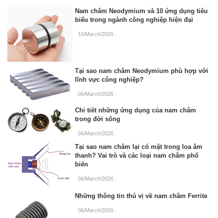
Nam châm Neodymium và 10 ứng dụng tiêu
biểu trong ngành công nghiệp hiện đại
10/March/2026
.
Tại sao nam châm Neodymium phù hợp với
lĩnh vực công nghiệp?
06/March/2026
.
Chi tiết những ứng dụng của nam châm
trong đời sống
06/March/2026
.
Tại sao nam châm lại có mặt trong loa âm
thanh? Vai trò và các loại nam châm phổ
biến
06/March/2026
.
Những thông tin thú vị về nam châm Ferrite
06/March/2026
.