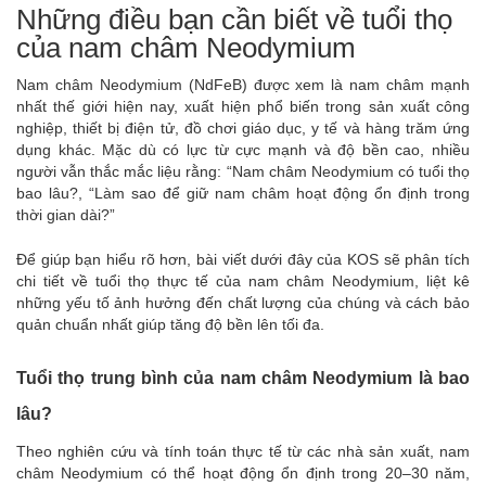
Những điều bạn cần biết về tuổi thọ
của nam châm Neodymium
Nam châm Neodymium (NdFeB) được xem là nam châm mạnh
nhất thế giới hiện nay, xuất hiện phổ biến trong sản xuất công
nghiệp, thiết bị điện tử, đồ chơi giáo dục, y tế và hàng trăm ứng
dụng khác. Mặc dù có lực từ cực mạnh và độ bền cao, nhiều
người vẫn thắc mắc liệu rằng: “Nam châm Neodymium có tuổi thọ
bao lâu?, “Làm sao để giữ nam châm hoạt động ổn định trong
thời gian dài?”
Để giúp bạn hiểu rõ hơn, bài viết dưới đây của KOS sẽ phân tích
chi tiết về tuổi thọ thực tế của nam châm Neodymium, liệt kê
những yếu tố ảnh hưởng đến chất lượng của chúng và cách bảo
quản chuẩn nhất giúp tăng độ bền lên tối đa.
Tuổi thọ trung bình của nam châm Neodymium là bao
lâu?
Theo nghiên cứu và tính toán thực tế từ các nhà sản xuất, nam
châm Neodymium có thể hoạt động ổn định trong 20–30 năm,