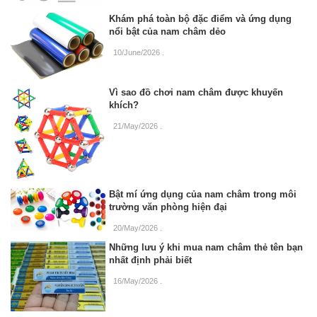
Khám phá toàn bộ đặc điểm và ứng dụng
nổi bật của nam châm dẻo
10/June/2026
.
Vì sao đồ chơi nam châm được khuyến
khích?
21/May/2026
.
Bật mí ứng dụng của nam châm trong môi
trường văn phòng hiện đại
20/May/2026
.
Những lưu ý khi mua nam châm thẻ tên bạn
nhất định phải biết
16/May/2026
.