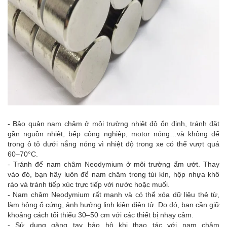
- Bảo quản nam châm ở môi trường nhiệt độ ổn định, tránh đặt
gần nguồn nhiệt, bếp công nghiệp, motor nóng…và không để
trong ô tô dưới nắng nóng vì nhiệt độ trong xe có thể vượt quá
60–70°C.
- Tránh để nam châm Neodymium ở môi trường ẩm ướt. Thay
vào đó, bạn hãy luôn để nam châm trong túi kín, hộp nhựa khô
ráo và tránh tiếp xúc trực tiếp với nước hoặc muối.
- Nam châm Neodymium rất mạnh và có thể xóa dữ liệu thẻ từ,
làm hỏng ổ cứng, ảnh hưởng linh kiện điện tử. Do đó, bạn cần giữ
khoảng cách tối thiểu 30–50 cm với các thiết bị nhạy cảm.
- Sử dụng găng tay bảo hộ khi thao tác với nam châm