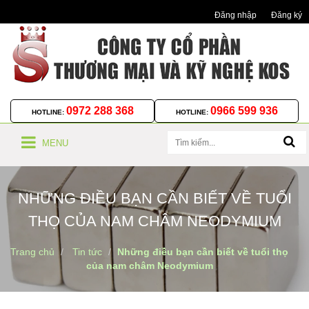
Đăng nhập
Đăng ký
0972 288 368
0966 599 936
HOTLINE:
HOTLINE:
MENU
NHỮNG ĐIỀU BẠN CẦN BIẾT VỀ TUỔI
THỌ CỦA NAM CHÂM NEODYMIUM
Trang chủ
Tin tức
Những điều bạn cần biết về tuổi thọ
của nam châm Neodymium