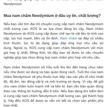
Neodymium.
Mua nam châm Neodymium ở đâu uy tín, chất lượng?
Nếu bạn cần tìm địa chỉ chuyên cung cấp nam châm Neodymium
chất lượng cao, KOS là sự lựa chọn đáng tin cậy. Nam châm
Neodymium do KOS cung cấp được chế tạo từ vật liệu từ tính cao
cấp, lực hút mạnh, bền và ổn định.
Nam châm
tại đây có nhiều
kích thước, lực từ đa dạng giúp đáp ứng mọi nhu cầu sử
dụng. Ngoài ra, KOS cung cấp nam châm Neodymium với mức
giá hợp lý nhất. Đồng thời, tới đây bạn sẽ được tư vấn chuyên
nghiệp giúp lựa chọn đúng loại nam châm phù hợp với nhu cầu.
Nam châm Neodymium sở hữu tuổi thọ lên đến hàng chục năm
nếu như được sử dụng và bảo quản đúng cách. Tuổi thọ của nam
châm Neodymium sẽ phụ thuộc trực tiếp vào các yếu tố như nhiệt
độ, độ ẩm, tác động vật lý và môi trường sử dụng. Vì vậy, để giữ
cho nam châm luôn mạnh mẽ và bền bỉ, bạn cần bảo quản đúng
theo các thông tin hướng dẫn ở trên. Nếu bạn đang tìm kiếm đơn
vị cung cấp nam châm Neodymium chất lượng cao, giá thành hợp
lý, hãy đến KOS để được tư vấn chi tiết và chọn sản phẩm phù
hợp nhất.