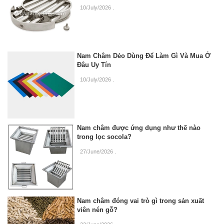
10/July/2026
.
Nam Châm Dẻo Dùng Để Làm Gì Và Mua Ở
Đâu Uy Tín
10/July/2026
.
Nam châm được ứng dụng như thế nào
trong lọc socola?
27/June/2026
.
Nam châm đóng vai trò gì trong sản xuất
viên nén gỗ?