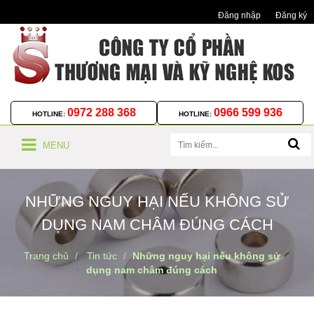
Đăng nhập
Đăng ký
0972 288 368
0966 599 936
HOTLINE:
HOTLINE:
MENU
NHỮNG NGUY HẠI NẾU KHÔNG SỬ
DỤNG NAM CHÂM ĐÚNG CÁCH
Trang chủ
Tin tức
Những nguy hại nếu không sử
dụng nam châm đúng cách