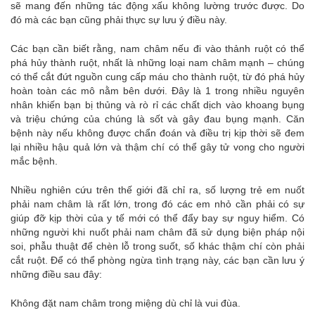
sẽ mang đến những tác động xấu không lường trước được. Do
đó mà các bạn cũng phải thực sự lưu ý điều này.
Các bạn cần biết rằng, nam châm nếu đi vào thảnh ruột có thể
phá hủy thành ruột, nhất là những loại nam châm mạnh – chúng
có thể cắt đứt nguồn cung cấp máu cho thành ruột, từ đó phá hủy
hoàn toàn các mô nằm bên dưới. Đây là 1 trong nhiều nguyên
nhân khiến bạn bị thủng và rò rỉ các chất dịch vào khoang bụng
và triệu chứng của chúng là sốt và gây đau bụng mạnh. Căn
bệnh này nếu không được chẩn đoán và điều trị kịp thời sẽ đem
lại nhiều hậu quả lớn và thậm chí có thể gây tử vong cho người
mắc bệnh.
Nhiều nghiên cứu trên thế giới đã chỉ ra, số lượng trẻ em nuốt
phải nam châm là rất lớn, trong đó các em nhỏ cần phải có sự
giúp đỡ kịp thời của y tế mới có thể đẩy bay sự nguy hiểm. Có
những người khi nuốt phải nam châm đã sử dụng biện pháp nội
soi, phẫu thuật để chèn lỗ trong suốt, số khác thậm chí còn phải
cắt ruột. Để có thể phòng ngừa tình trạng này, các bạn cần lưu ý
những điều sau đây:
Không đặt nam châm trong miệng dù chỉ là vui đùa.