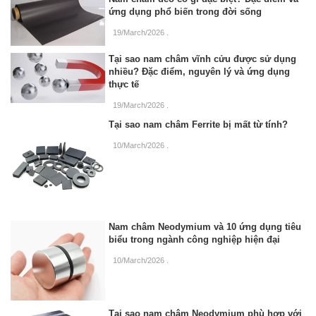
ứng dụng phổ biến trong đời sống
19/March/2026
.
Tại sao nam châm vĩnh cửu được sử dụng
nhiều? Đặc điểm, nguyên lý và ứng dụng
thực tế
19/March/2026
.
Tại sao nam châm Ferrite bị mất từ tính?
10/March/2026
.
Nam châm Neodymium và 10 ứng dụng tiêu
biểu trong ngành công nghiệp hiện đại
10/March/2026
.
Tại sao nam châm Neodymium phù hợp với