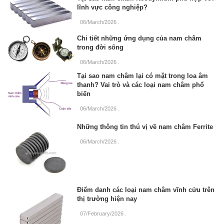
lĩnh vực công nghiệp?
06/March/2026
.
Chi tiết những ứng dụng của nam châm
trong đời sống
06/March/2026
.
Tại sao nam châm lại có mặt trong loa âm
thanh? Vai trò và các loại nam châm phổ
biến
06/March/2026
.
Những thông tin thú vị về nam châm Ferrite
06/March/2026
.
Điểm danh các loại nam châm vĩnh cửu trên
thị trường hiện nay
07/February/2026
.