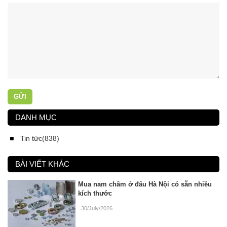
GỬI
DANH MỤC
Tin tức(838)
BÀI VIẾT KHÁC
Mua nam châm ở đâu Hà Nội có sẵn nhiều
kích thước
30/July/2026
.