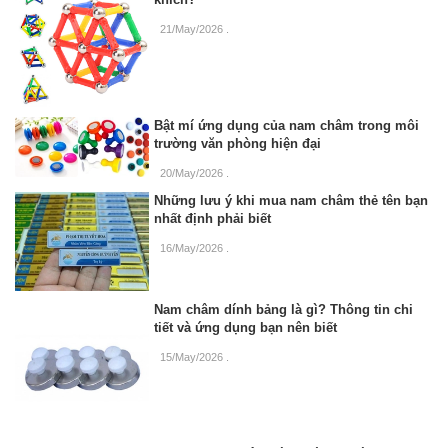
21/May/2026
.
Bật mí ứng dụng của nam châm trong môi
trường văn phòng hiện đại
20/May/2026
.
Những lưu ý khi mua nam châm thẻ tên bạn
nhất định phải biết
16/May/2026
.
Nam châm dính bảng là gì? Thông tin chi
tiết và ứng dụng bạn nên biết
15/May/2026
.