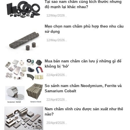
Tại sao nam châm cùng kích thước nhưng
độ mạnh lại khác nhau?
12/May/2026
.
Mẹo chọn nam châm phù hợp theo nhu cầu
sử dụng
12/May/2026
.
Mua bán nam châm cần lưu ý những gì để
không bị ‘hớ’
22/April/2026
.
So sánh nam châm Neodymium, Ferrite và
Samarium Cobalt
22/April/2026
.
Nam châm vĩnh cửu được sản xuất như thế
nào?
20/April/2026
.