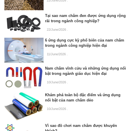
22/June/2026
.
Tại sao nam châm đen được ứng dụng rộng
rãi trong ngành công nghiệp?
22/June/2026
.
6 ứng dụng cực kỳ phổ biến của nam châm
trong ngành công nghiệp hiện đại
11/June/2026
.
Nam châm vĩnh cửu và những ứng dụng nổi
bật trong ngành giáo dục hiện đại
10/June/2026
.
Khám phá toàn bộ đặc điểm và ứng dụng
nổi bật của nam châm dẻo
10/June/2026
.
Vì sao đồ chơi nam châm được khuyến
khích?