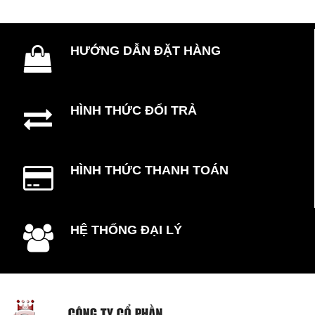
HƯỚNG DẪN ĐẶT HÀNG
HÌNH THỨC ĐỔI TRẢ
HÌNH THỨC THANH TOÁN
HỆ THỐNG ĐẠI LÝ