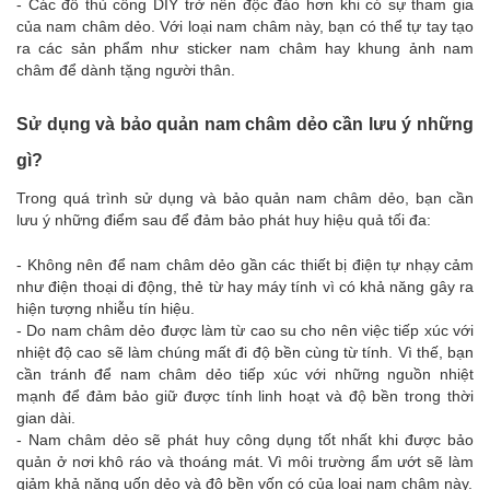
- Các đồ thủ công DIY trở nên độc đáo hơn khi có sự tham gia
của nam châm dẻo. Với loại nam châm này, bạn có thể tự tay tạo
ra các sản phẩm như sticker nam châm hay khung ảnh nam
châm để dành tặng người thân.
Sử dụng và bảo quản nam châm dẻo cần lưu ý những
gì?
Trong quá trình sử dụng và bảo quản nam châm dẻo, bạn cần
lưu ý những điểm sau để đảm bảo phát huy hiệu quả tối đa:
- Không nên để nam châm dẻo gần các thiết bị điện tự nhạy cảm
như điện thoại di động, thẻ từ hay máy tính vì có khả năng gây ra
hiện tượng nhiễu tín hiệu.
- Do nam châm dẻo được làm từ cao su cho nên việc tiếp xúc với
nhiệt độ cao sẽ làm chúng mất đi độ bền cùng từ tính. Vì thế, bạn
cần tránh để nam châm dẻo tiếp xúc với những nguồn nhiệt
mạnh để đảm bảo giữ được tính linh hoạt và độ bền trong thời
gian dài.
- Nam châm dẻo sẽ phát huy công dụng tốt nhất khi được bảo
quản ở nơi khô ráo và thoáng mát. Vì môi trường ẩm ướt sẽ làm
giảm khả năng uốn dẻo và độ bền vốn có của loại nam châm này.