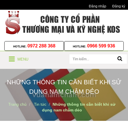
Đăng nhập
Đăng ký
0972 288 368
0966 599 936
HOTLINE:
HOTLINE:
MENU
NHỮNG THÔNG TIN CẦN BIẾT KHI SỬ
DỤNG NAM CHÂM DẺO
Trang chủ
Tin tức
Những thông tin cần biết khi sử
dụng nam châm dẻo