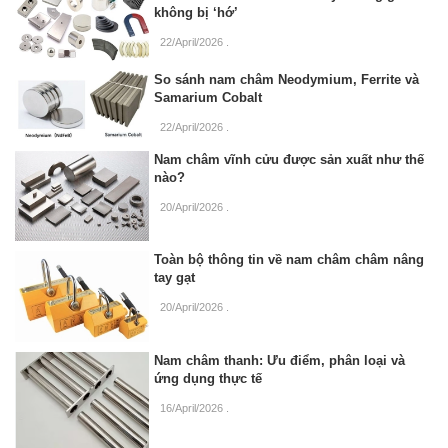
không bị ‘hớ’
22/April/2026
.
So sánh nam châm Neodymium, Ferrite và
Samarium Cobalt
22/April/2026
.
Nam châm vĩnh cửu được sản xuất như thế
nào?
20/April/2026
.
Toàn bộ thông tin về nam châm châm nâng
tay gạt
20/April/2026
.
Nam châm thanh: Ưu điểm, phân loại và
ứng dụng thực tế
16/April/2026
.