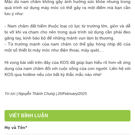
Mặc dù nam châm không gây ảnh hưởng sức khỏe nhưng trong
quá trình sử dụng máy móc có thể gây ra một điểm mà bạn cần
lưu ý như:
- Nam châm đất hiếm thuộc loại có lực từ trường lớn, giòn và dễ
bị vỡ khi va chạm cho nên trong quá trình sử dụng cần phải đeo
găng tay, kính bảo bộ để những mảnh vụn làm bị thương.
- Từ trường mạnh của nam châm có thể gây hỏng nhịp độ của
một số thiết bị máy móc như điện thoại, máy quét,…
Hi vọng bài viết trên đây của KOS đã giúp bạn hiểu rõ hơn về ứng
dụng của nam châm đối với cuộc sống của con người. Liên hệ với
KOS qua hotline nếu còn bất kỳ thắc mắc nào nhé!
Tin tức
|
Nguyễn Thành Chung
|
20/February/2025
VIẾT BÌNH LUẬN
Họ và Tên
*