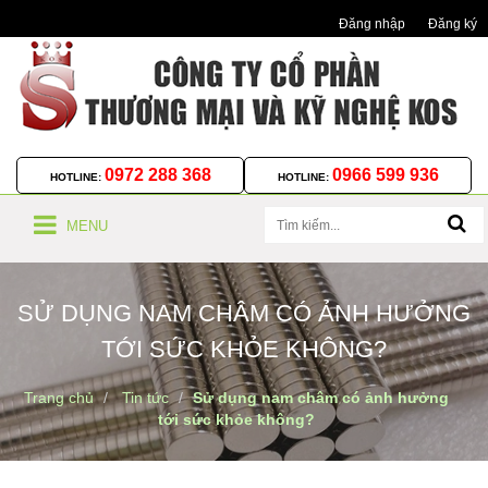
Đăng nhập
Đăng ký
0972 288 368
0966 599 936
HOTLINE:
HOTLINE:
MENU
SỬ DỤNG NAM CHÂM CÓ ẢNH HƯỞNG
TỚI SỨC KHỎE KHÔNG?
Trang chủ
Tin tức
Sử dụng nam châm có ảnh hưởng
tới sức khỏe không?