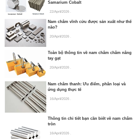
Samarium Cobalt
22/April/2026
.
Nam châm vĩnh cửu được sản xuất như thế
nào?
20/April/2026
.
Toàn bộ thông tin về nam châm châm nâng
tay gạt
20/April/2026
.
Nam châm thanh: Ưu điểm, phân loại và
ứng dụng thực tế
16/April/2026
.
Thông tin chi tiết bạn cần biết về nam châm
tròn
16/April/2026
.