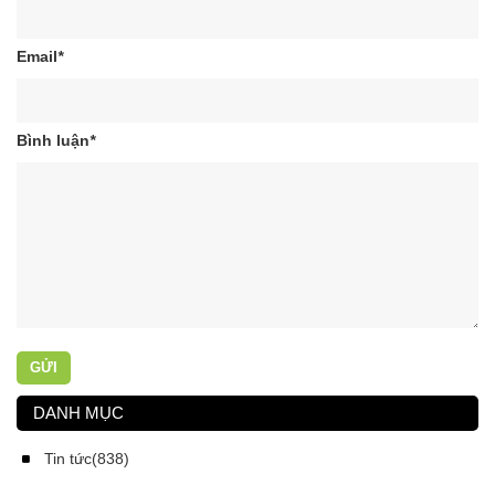
Email
*
Bình luận
*
GỬI
DANH MỤC
Tin tức(838)