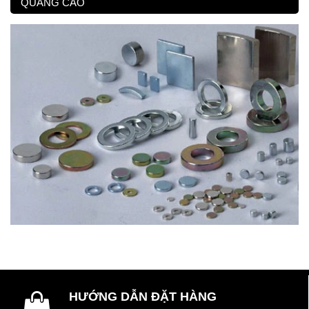
QUẢNG CÁO
HƯỚNG DẪN ĐẶT HÀNG