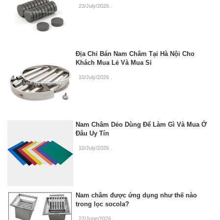
23/July/2026
.
Địa Chỉ Bán Nam Châm Tại Hà Nội Cho
Khách Mua Lẻ Và Mua Sỉ
10/July/2026
.
Nam Châm Dẻo Dùng Để Làm Gì Và Mua Ở
Đâu Uy Tín
10/July/2026
.
Nam châm được ứng dụng như thế nào
trong lọc socola?
27/June/2026
.