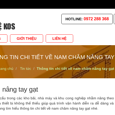
0972 288 368
HOTLINE:
G
GIỚI THIỆU
LIÊN HỆ
NG TIN CHI TIẾT VỀ NAM CHÂM NÂNG TAY
rang chủ
Tin tức
Thông tin chi tiết về nam châm nâng tay gạt
 nâng tay gạt
u trong các kho bãi, nhà máy và khu cong nghiệp nhằm nâng theo t
hiết bị không thể thiếu giúp quá trình vận hành diễn ra dễ dàng và 
cùng tìm hiểu thông tin chi tiết về nam châm nâng tay gạt nhé.