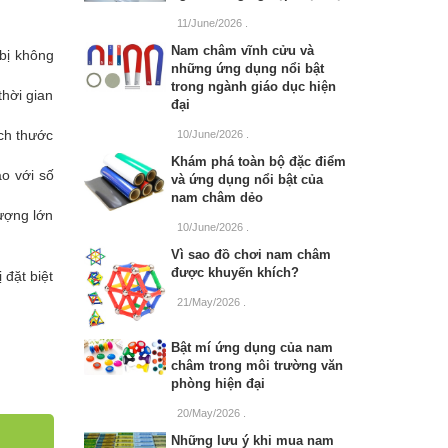
11/June/2026
.
Nam châm vĩnh cửu và
 bị không
những ứng dụng nổi bật
trong ngành giáo dục hiện
thời gian
đại
ích thước
10/June/2026
.
Khám phá toàn bộ đặc điểm
o với số
và ứng dụng nổi bật của
nam châm dẻo
ượng lớn
10/June/2026
.
Vì sao đồ chơi nam châm
được khuyến khích?
 đặt biệt
21/May/2026
.
Bật mí ứng dụng của nam
châm trong môi trường văn
phòng hiện đại
20/May/2026
.
Những lưu ý khi mua nam