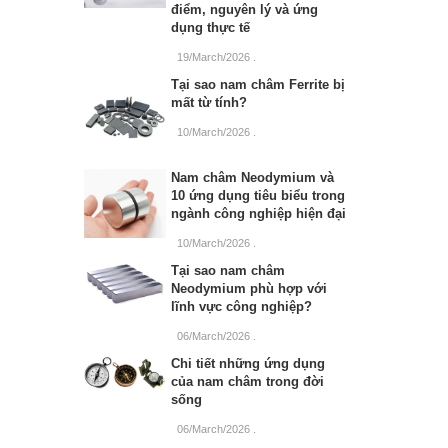
điểm, nguyên lý và ứng
dụng thực tế
19/March/2026
.
Tại sao nam châm Ferrite bị
mất từ tính?
10/March/2026
.
Nam châm Neodymium và
10 ứng dụng tiêu biểu trong
ngành công nghiệp hiện đại
10/March/2026
.
Tại sao nam châm
Neodymium phù hợp với
lĩnh vực công nghiệp?
06/March/2026
.
Chi tiết những ứng dụng
của nam châm trong đời
sống
06/March/2026
.