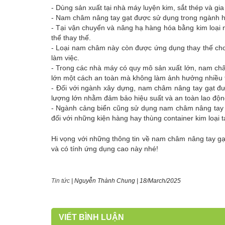
- Dùng sản xuất tại nhà máy luyện kim, sắt thép và gia 
- Nam châm nâng tay gạt được sử dụng trong ngành hà
- Tại vận chuyển và nâng hạ hàng hóa bằng kim loại 
thể thay thế.
- Loại nam châm này còn được ứng dụng thay thế cho cá
làm việc.
- Trong các nhà máy có quy mô sản xuất lớn, nam châm
lớn một cách an toàn mà không làm ảnh hưởng nhiều tớ
- Đối với ngành xây dựng, nam châm nâng tay gạt đượ
lượng lớn nhằm đảm bảo hiệu suất và an toàn lao độn
- Ngành cảng biển cũng sử dụng nam châm nâng tay gạ
đối với những kiện hàng hay thùng container kim loại tạ
Hi vọng với những thông tin về nam châm nâng tay gạt 
và có tính ứng dụng cao này nhé!
Tin tức
|
Nguyễn Thành Chung
|
18/March/2025
VIẾT BÌNH LUẬN