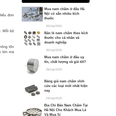
Mua nam châm ở đâu Hà
Nội có sẵn nhiều kích
 Hiểu đơn
thước
30/July/2026
.
c. Mỗi bộ
Bán lẻ nam châm theo kích
thước cho cá nhân và
doanh nghiệp
hông tốn
30/July/2026
.
c lớn mà
Mua nam châm ở đâu uy
tín, chất lượng và giá tốt?
29/July/2026
.
Bảng giá nam châm vĩnh
cửu các loại mới nhất hiện
nay
23/July/2026
.
Địa Chỉ Bán Nam Châm Tại
Hà Nội Cho Khách Mua Lẻ
Và Mua Sỉ