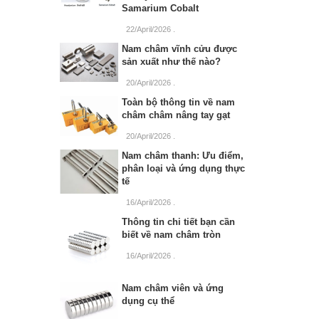
Samarium Cobalt
22/April/2026
.
Nam châm vĩnh cửu được
sản xuất như thế nào?
20/April/2026
.
Toàn bộ thông tin về nam
châm châm nâng tay gạt
20/April/2026
.
Nam châm thanh: Ưu điểm,
phân loại và ứng dụng thực
tế
16/April/2026
.
Thông tin chi tiết bạn cần
biết về nam châm tròn
16/April/2026
.
Nam châm viên và ứng
dụng cụ thể