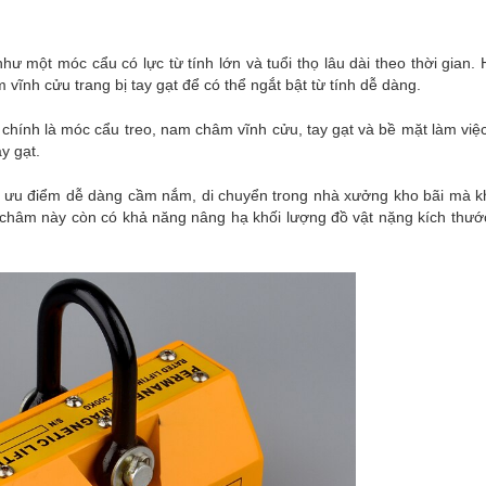
hư một móc cẩu có lực từ tính lớn và tuổi thọ lâu dài theo thời gian.
vĩnh cửu trang bị tay gạt để có thể ngắt bật từ tính dễ dàng.
chính là móc cẩu treo, nam châm vĩnh cửu, tay gạt và bề mặt làm việ
y gạt.
 ưu điểm dễ dàng cầm nắm, di chuyển trong nhà xưởng kho bãi mà k
 châm này còn có khả năng nâng hạ khối lượng đồ vật nặng kích thướ