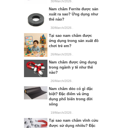
30/March/2026
.
Nam châm Ferrite được sản
xuất ra sao? Ứng dụng như
thế nào?
30/March/2026
.
Tại sao nam châm được
ứng dụng trong sản xuất đồ
chơi trẻ em?
26/March/2026
.
Nam châm được ứng dụng
trong ngành y tế như thế
nào?
26/March/2026
.
Nam châm dẻo có gì đặc
biệt? Đặc điểm và ứng
dụng phổ biến trong đời
sống
19/March/2026
.
Tại sao nam châm vĩnh cửu
được sử dụng nhiều? Đặc