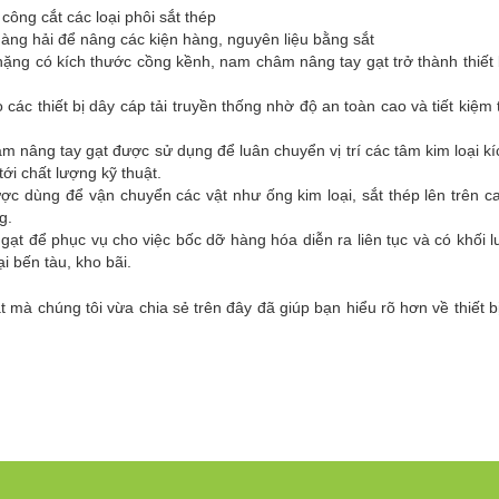
công cắt các loại phôi sắt thép
ng hải để nâng các kiện hàng, nguyên liệu bằng sắt
nặng có kích thước cồng kềnh, nam châm nâng tay gạt trở thành thiết
c thiết bị dây cáp tải truyền thống nhờ độ an toàn cao và tiết kiệm 
 nâng tay gạt được sử dụng để luân chuyển vị trí các tâm kim loại k
i chất lượng kỹ thuật.
c dùng để vận chuyển các vật như ống kim loại, sắt thép lên trên ca
g.
t để phục vụ cho việc bốc dỡ hàng hóa diễn ra liên tục và có khối l
i bến tàu, kho bãi.
mà chúng tôi vừa chia sẻ trên đây đã giúp bạn hiểu rõ hơn về thiết bị