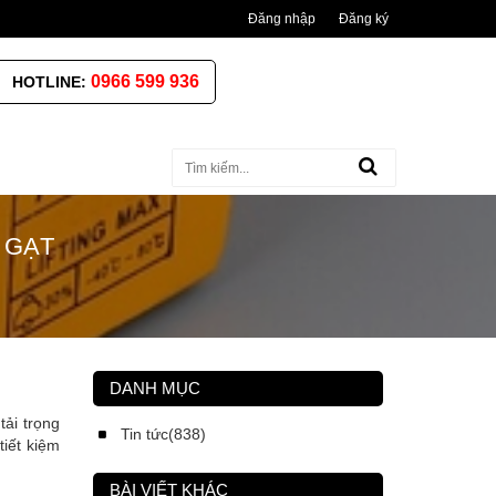
Đăng nhập
Đăng ký
0966 599 936
HOTLINE:
 GẠT
DANH MỤC
ải trọng
Tin tức(838)
tiết kiệm
BÀI VIẾT KHÁC