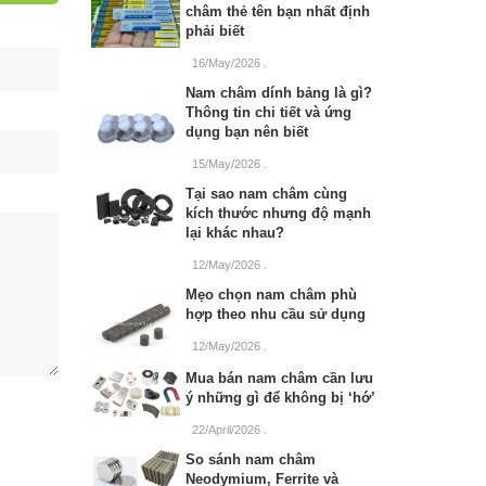
châm thẻ tên bạn nhất định
phải biết
16/May/2026
.
Nam châm dính bảng là gì?
Thông tin chi tiết và ứng
dụng bạn nên biết
15/May/2026
.
Tại sao nam châm cùng
kích thước nhưng độ mạnh
lại khác nhau?
12/May/2026
.
Mẹo chọn nam châm phù
hợp theo nhu cầu sử dụng
12/May/2026
.
Mua bán nam châm cần lưu
ý những gì để không bị ‘hớ’
22/April/2026
.
So sánh nam châm
Neodymium, Ferrite và