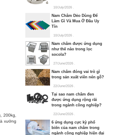
10/July/2026
.
Nam Châm Dẻo Dùng Để
Làm Gì Và Mua Ở Đâu Uy
Tín
10/July/2026
.
Nam châm được ứng dụng
như thế nào trong lọc
socola?
27/June/2026
.
Nam châm đóng vai trò gì
trong sản xuất viên nén gỗ?
22/June/2026
.
Tại sao nam châm đen
được ứng dụng rộng rãi
trong ngành công nghiệp?
22/June/2026
.
, 200kg,
hà xưởng
6 ứng dụng cực kỳ phổ
biến của nam châm trong
ngành công nghiệp hiện đại