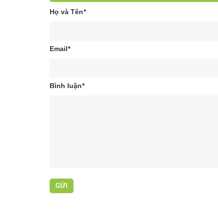
Họ và Tên
*
Email
*
Bình luận
*
GỬI