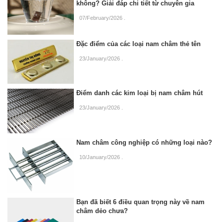
không? Giải đáp chi tiết từ chuyên gia
07/February/2026
.
Đặc điểm của các loại nam châm thẻ tên
23/January/2026
.
Điểm danh các kim loại bị nam châm hút
23/January/2026
.
Nam châm công nghiệp có những loại nào?
10/January/2026
.
Bạn đã biết 6 điều quan trọng này về nam
châm dẻo chưa?