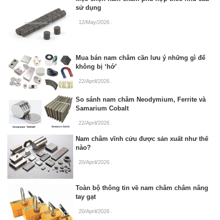
sử dụng
12/May/2026
.
Mua bán nam châm cần lưu ý những gì để
không bị ‘hớ’
22/April/2026
.
So sánh nam châm Neodymium, Ferrite và
Samarium Cobalt
22/April/2026
.
Nam châm vĩnh cửu được sản xuất như thế
nào?
20/April/2026
.
Toàn bộ thông tin về nam châm châm nâng
tay gạt
20/April/2026
.