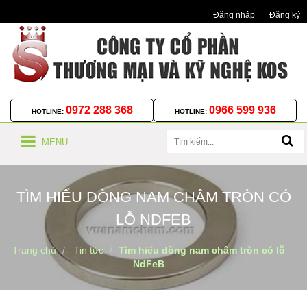
Đăng nhập
Đăng ký
0972 288 368
0966 599 936
HOTLINE:
HOTLINE:
MENU
TÌM HIỂU DÒNG NAM CHÂM TRÒN CÓ
LỖ NDFEB
Trang chủ
Tin tức
Tìm hiểu dòng nam châm tròn có lỗ
NdFeB