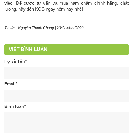
việc. Để được tư vấn và mua nam châm chính hãng, chất
lượng, hãy đến KOS ngay hôm nay nhé!
Tin tức
|
Nguyễn Thành Chung
|
20/October/2023
VIẾT BÌNH LUẬN
Họ và Tên
*
Email
*
Bình luận
*