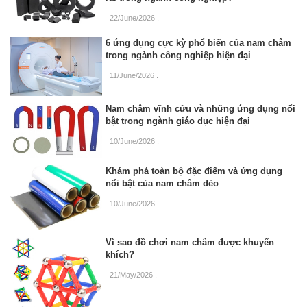
22/June/2026
.
6 ứng dụng cực kỳ phổ biến của nam châm
trong ngành công nghiệp hiện đại
11/June/2026
.
Nam châm vĩnh cửu và những ứng dụng nổi
bật trong ngành giáo dục hiện đại
10/June/2026
.
Khám phá toàn bộ đặc điểm và ứng dụng
nổi bật của nam châm dẻo
10/June/2026
.
Vì sao đồ chơi nam châm được khuyến
khích?
21/May/2026
.