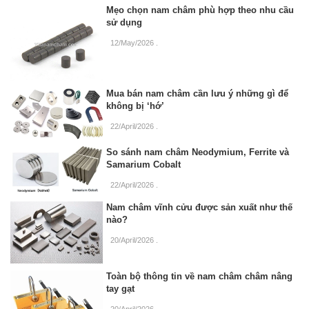
Mẹo chọn nam châm phù hợp theo nhu cầu
sử dụng
12/May/2026
.
Mua bán nam châm cần lưu ý những gì để
không bị ‘hớ’
22/April/2026
.
So sánh nam châm Neodymium, Ferrite và
Samarium Cobalt
22/April/2026
.
Nam châm vĩnh cửu được sản xuất như thế
nào?
20/April/2026
.
Toàn bộ thông tin về nam châm châm nâng
tay gạt
20/April/2026
.