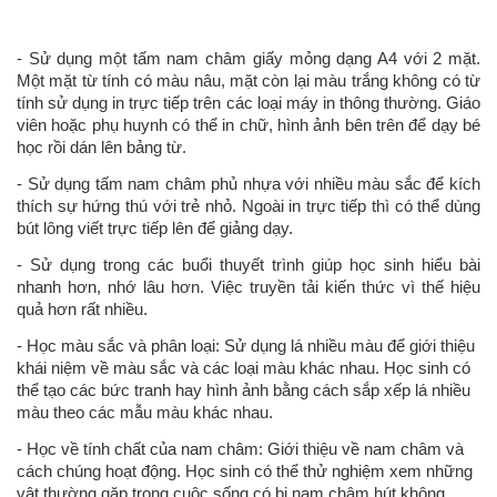
- Sử dụng một tấm nam châm giấy mỏng dạng A4 với 2 mặt.
Một mặt từ tính có màu nâu, mặt còn lại màu trắng không có từ
tính sử dụng in trực tiếp trên các loại máy in thông thường. Giáo
viên hoặc phụ huynh có thể in chữ, hình ảnh bên trên để dạy bé
học rồi dán lên bảng từ.
- Sử dụng tấm nam châm phủ nhựa với nhiều màu sắc để kích
thích sự hứng thú với trẻ nhỏ. Ngoài in trực tiếp thì có thể dùng
bút lông viết trực tiếp lên để giảng dạy.
- Sử dụng trong các buổi thuyết trình giúp học sinh hiểu bài
nhanh hơn, nhớ lâu hơn. Việc truyền tải kiến thức vì thế hiệu
quả hơn rất nhiều.
- Học màu sắc và phân loại: Sử dụng lá nhiều màu để giới thiệu
khái niệm về màu sắc và các loại màu khác nhau. Học sinh có
thể tạo các bức tranh hay hình ảnh bằng cách sắp xếp lá nhiều
màu theo các mẫu màu khác nhau.
- Học về tính chất của nam châm: Giới thiệu về nam châm và
cách chúng hoạt động. Học sinh có thể thử nghiệm xem những
vật thường gặp trong cuộc sống có bị nam châm hút không.