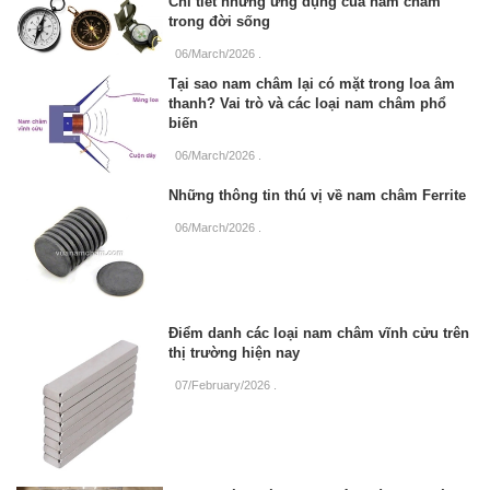
Chi tiết những ứng dụng của nam châm
trong đời sống
06/March/2026
.
Tại sao nam châm lại có mặt trong loa âm
thanh? Vai trò và các loại nam châm phổ
biến
06/March/2026
.
Những thông tin thú vị về nam châm Ferrite
06/March/2026
.
Điểm danh các loại nam châm vĩnh cửu trên
thị trường hiện nay
07/February/2026
.