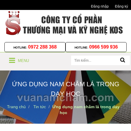
Đăng nhập
Đăng ký
0972 288 368
0966 599 936
HOTLINE:
HOTLINE:
MENU
ỨNG DỤNG NAM CHÂM LÁ TRONG
DẠY HỌC
Trang chủ
Tin tức
Ứng dụng nam châm lá trong dạy
học