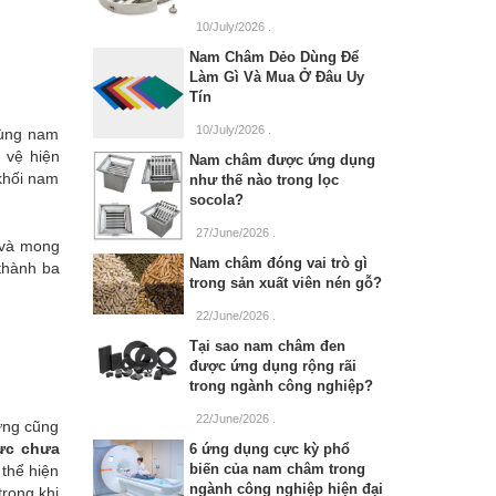
10/July/2026
.
Nam Châm Dẻo Dùng Để
Làm Gì Và Mua Ở Đâu Uy
Tín
10/July/2026
.
dùng nam
 vệ hiện
Nam châm được ứng dụng
(khối nam
như thế nào trong lọc
socola?
27/June/2026
.
 và mong
Nam châm đóng vai trò gì
 thành ba
trong sản xuất viên nén gỗ?
22/June/2026
.
Tại sao nam châm đen
được ứng dụng rộng rãi
trong ngành công nghiệp?
22/June/2026
.
ứng cũng
lực chưa
6 ứng dụng cực kỳ phổ
biến của nam châm trong
thể hiện
ngành công nghiệp hiện đại
rong khi