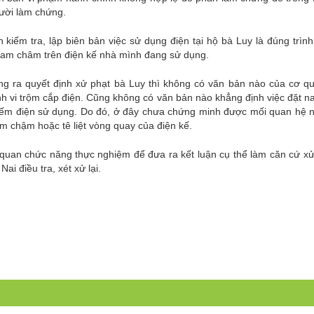
gười làm chứng.
iểm tra, lập biên bản việc sử dụng điện tại hộ bà Luy là đúng trình
 nam châm trên điện kế nhà mình đang sử dụng.
ng ra quyết định xử phạt bà Luy thì không có văn bản nào của cơ q
nh vi trộm cắp điện. Cũng không có văn bản nào khẳng định việc đặt 
đo đếm điện sử dụng. Do đó, ở đây chưa chứng minh được mối quan hệ 
àm chậm hoặc tê liệt vòng quay của điện kế.
 quan chức năng thực nghiệm để đưa ra kết luận cụ thể làm căn cứ xử
i điều tra, xét xử lại.