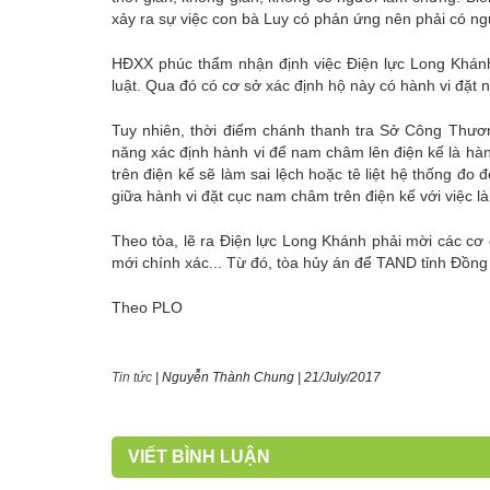
xảy ra sự việc con bà Luy có phản ứng nên phải có n
HĐXX phúc thẩm nhận định việc Điện lực Long Khánh k
luật. Qua đó có cơ sở xác định hộ này có hành vi đặt
Tuy nhiên, thời điểm chánh thanh tra Sở Công Thươ
năng xác định hành vi để nam châm lên điện kế là hà
trên điện kế sẽ làm sai lệch hoặc tê liệt hệ thống 
giữa hành vi đặt cục nam châm trên điện kế với việc l
Theo tòa, lẽ ra Điện lực Long Khánh phải mời các cơ
mới chính xác... Từ đó, tòa hủy án để TAND tỉnh Đồng Na
Theo PLO
Tin tức
|
Nguyễn Thành Chung
|
21/July/2017
VIẾT BÌNH LUẬN