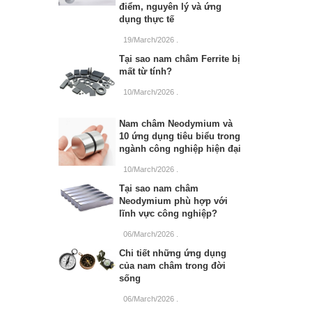
điểm, nguyên lý và ứng
dụng thực tế
19/March/2026
.
Tại sao nam châm Ferrite bị
mất từ tính?
10/March/2026
.
Nam châm Neodymium và
10 ứng dụng tiêu biểu trong
ngành công nghiệp hiện đại
10/March/2026
.
Tại sao nam châm
Neodymium phù hợp với
lĩnh vực công nghiệp?
06/March/2026
.
Chi tiết những ứng dụng
của nam châm trong đời
sống
06/March/2026
.