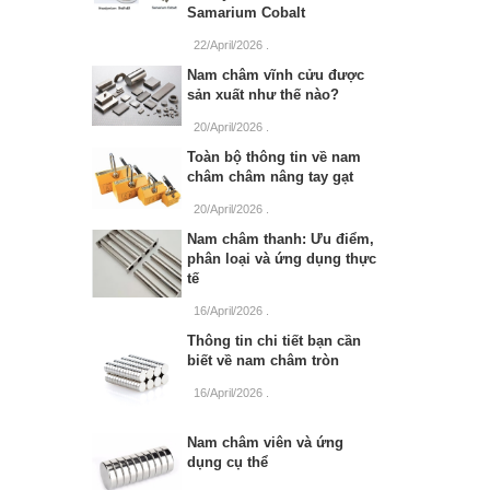
Samarium Cobalt
22/April/2026
.
Nam châm vĩnh cửu được
sản xuất như thế nào?
20/April/2026
.
Toàn bộ thông tin về nam
châm châm nâng tay gạt
20/April/2026
.
Nam châm thanh: Ưu điểm,
phân loại và ứng dụng thực
tế
16/April/2026
.
Thông tin chi tiết bạn cần
biết về nam châm tròn
16/April/2026
.
Nam châm viên và ứng
dụng cụ thể