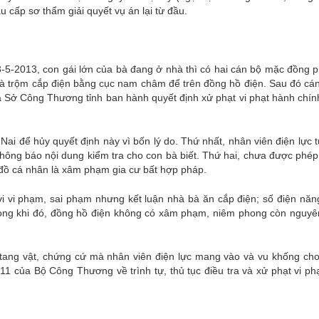
 cấp sơ thẩm giải quyết vụ án lại từ đầu.
3-5-2013, con gái lớn của bà đang ở nhà thì có hai cán bộ mặc đồng 
 bà trộm cắp điện bằng cục nam châm để trên đồng hồ điện. Sau đó cá
ra Sở Công Thương tỉnh ban hành quyết định xử phạt vi phạt hành chí
ai để hủy quyết định này vì bốn lý do. Thứ nhất, nhân viên điện lực 
 thông báo nội dung kiểm tra cho con bà biết. Thứ hai, chưa được phé
 đồ cá nhân là xâm phạm gia cư bất hợp pháp.
 vi vi phạm, sai phạm nhưng kết luận nhà bà ăn cắp điện; số điện nă
rong khi đó, đồng hồ điện không có xâm phạm, niêm phong còn nguyê
h tang vật, chứng cứ mà nhân viên điện lực mang vào và vu khống cho
1 của Bộ Công Thương về trình tự, thủ tục điều tra và xử phạt vi ph