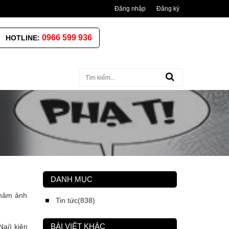
Đăng nhập
Đăng ký
0966 599 936
HOTLINE:
DANH MỤC
châm ảnh
Tin tức(838)
BÀI VIẾT KHÁC
ai) kiện