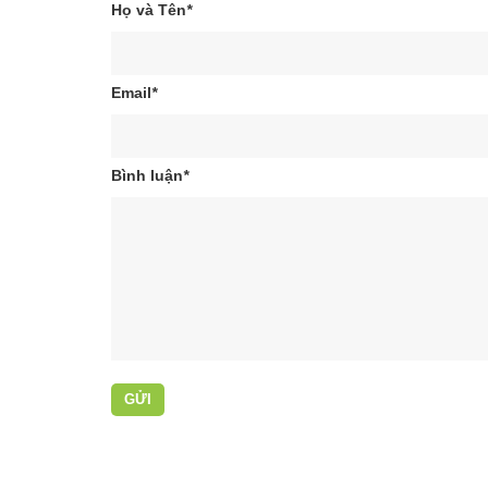
Họ và Tên
*
Email
*
Bình luận
*
GỬI