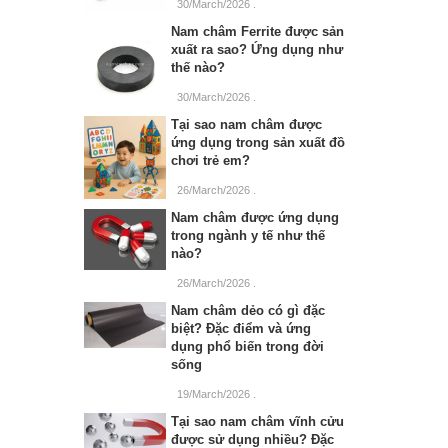
30/March/2026
.
Nam châm Ferrite được sản
xuất ra sao? Ứng dụng như
thế nào?
30/March/2026
.
Tại sao nam châm được
ứng dụng trong sản xuất đồ
chơi trẻ em?
26/March/2026
.
Nam châm được ứng dụng
trong ngành y tế như thế
nào?
26/March/2026
.
Nam châm dẻo có gì đặc
biệt? Đặc điểm và ứng
dụng phổ biến trong đời
sống
19/March/2026
.
Tại sao nam châm vĩnh cửu
được sử dụng nhiều? Đặc