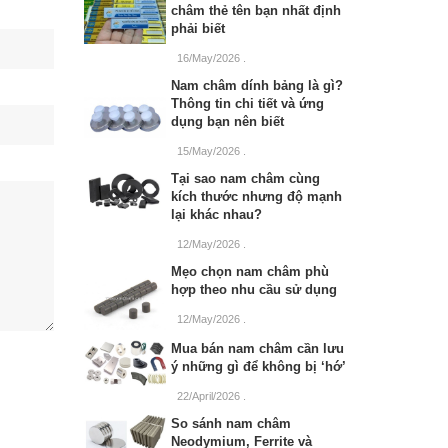
châm thẻ tên bạn nhất định
phải biết
16/May/2026
.
Nam châm dính bảng là gì?
Thông tin chi tiết và ứng
dụng bạn nên biết
15/May/2026
.
Tại sao nam châm cùng
kích thước nhưng độ mạnh
lại khác nhau?
12/May/2026
.
Mẹo chọn nam châm phù
hợp theo nhu cầu sử dụng
12/May/2026
.
Mua bán nam châm cần lưu
ý những gì để không bị ‘hớ’
22/April/2026
.
So sánh nam châm
Neodymium, Ferrite và