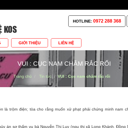
0972 288 368
HOTLINE:
G
GIỚI THIỆU
LIÊN HỆ
VUI : CỤC NAM CHÂM RẮC RỐI
Trang chủ
Tin tức
VUI : Cục nam châm rắc rối
iện là trộm điện; tòa cho rằng muốn xử phạt phải chứng minh nam 
ủy án sơ thẩm vụ bà Nguyễn Thị Luy (ngụ thị xã Long Khánh, Đồng N