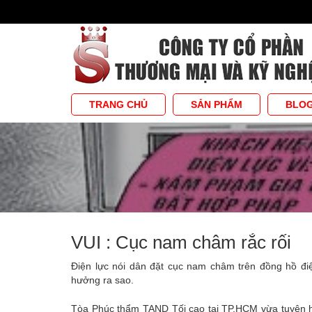
TRANG CHỦ
SẢN PHẨM
BLO
VUI : Cục nam châm rắc rối
Điện lực nói dân đặt cục nam châm trên đồng hồ đ
hưởng ra sao.
Tòa Phúc thẩm TAND Tối cao tại TP.HCM vừa tuyên h