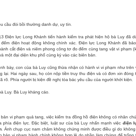
êu cầu đòi bồi thường danh dự, uy tín.
013 Điện lực Long Khánh tiến hành kiểm tra phát hiện hộ bà Luy đã 
o đếm điện hoạt động không chính xác. Điện lực Long Khánh đã bảo
n hành cắt điện và niêm phong công tơ đo đếm cùng tang vật vi phạm 
và một đại diện khu phố cùng ký vào các biên bản.
ình bày, con của bà Luy cũng thừa nhận có hành vi vi phạm như trên
 lại. Hai ngày sau, họ còn nộp tiền truy thu điện và có đơn xin đóng
ã rõ. Phía người bị kiện đề nghị tòa bác yêu cầu của người khởi kiện.
bà Luy. Bà Luy kháng cáo.
n bản vi phạm quả tang, việc kiểm tra đồng hồ điện không có nhân ch
 phía điện lực. Đặc biệt, luật sư của bà Luy nhấn mạnh việc
điện 
m
. Ảnh chụp cục nam châm không chứng minh được điều gì do không 
ên bản vi phạm hành chính không hợp lệ do phần làm chứng để trống t