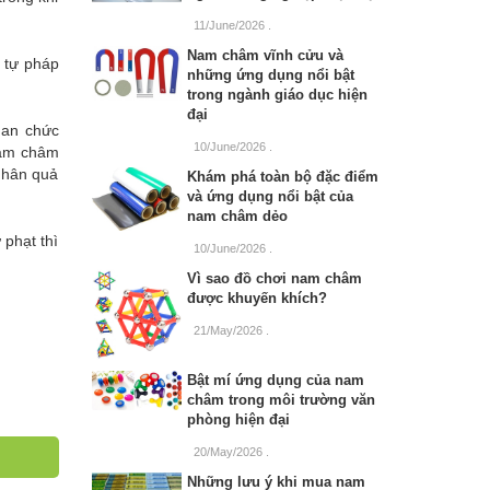
11/June/2026
.
Nam châm vĩnh cửu và
 tự pháp
những ứng dụng nổi bật
trong ngành giáo dục hiện
đại
uan chức
10/June/2026
.
nam châm
nhân quả
Khám phá toàn bộ đặc điểm
và ứng dụng nổi bật của
nam châm dẻo
 phạt thì
10/June/2026
.
Vì sao đồ chơi nam châm
được khuyến khích?
21/May/2026
.
Bật mí ứng dụng của nam
châm trong môi trường văn
phòng hiện đại
20/May/2026
.
Những lưu ý khi mua nam