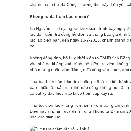
chánh thanh tra Sở Công Thương tỉnh này. Tòa yêu cầu
Không rõ đã trộm bao nhiêu?
Bà Nguyễn Thị Luy, người khởi kiện, trình bày ngày 2
lực đến kiểm tra đồng hồ điện và thông báo gia đình
lực lập biên bản, đến ngày 19-7-2013, chánh thanh t
bà.
Không đồng tình, bà Luy khởi kiện ra TAND tỉnh Đồng N
vào nhà bà không xuất trình thẻ kiểm tra viên, không
nhà nhưng nhân viên điện lực đã xông vào nhà lục lọi
Thứ ba, biên bản kiểm tra không mô tả chi tiết hành
bao nhiêu, ăn cắp như thế nào cũng không nói rõ. T
có bất kỳ dấu hiệu nào là có trộm cắp xảy ra.
Thứ tư, điện lực không tiến hành kiểm tra, giám địn
Điều này vi phạm quy định trong Thông tư 27 năm 201
lĩnh vực điện lực.