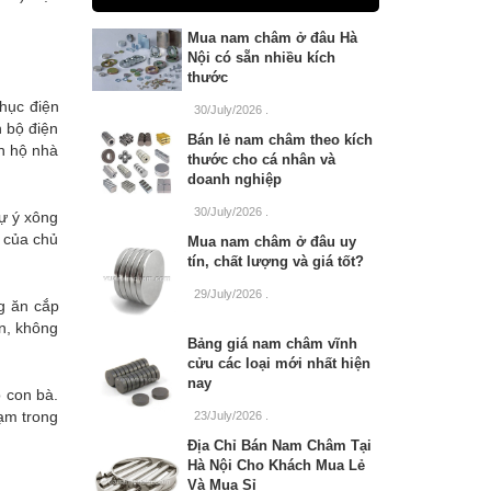
Mua nam châm ở đâu Hà
Nội có sẵn nhiều kích
thước
phục điện
30/July/2026
.
n bộ điện
Bán lẻ nam châm theo kích
nh hộ nhà
thước cho cá nhân và
doanh nghiệp
30/July/2026
.
tự ý xông
p của chủ
Mua nam châm ở đâu uy
tín, chất lượng và giá tốt?
29/July/2026
.
ng ăn cắp
n, không
Bảng giá nam châm vĩnh
cửu các loại mới nhất hiện
nay
 con bà.
ạm trong
23/July/2026
.
Địa Chỉ Bán Nam Châm Tại
Hà Nội Cho Khách Mua Lẻ
Và Mua Sỉ