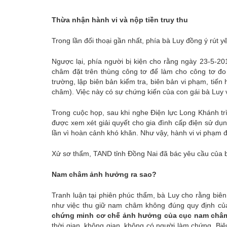
Thừa nhận hành vi và nộp tiền truy thu
Trong lần đối thoại gần nhất, phía bà Luy đồng ý rút y
Ngược lại, phía người bị kiện cho rằng ngày 23-5-2
châm đặt trên thùng công tơ để làm cho công tơ đ
trường, lập biên bản kiểm tra, biên bản vi phạm, tiế
châm). Việc này có sự chứng kiến của con gái bà Luy 
Trong cuộc họp, sau khi nghe Điện lực Long Khánh tr
được xem xét giải quyết cho gia đình cấp điện sử dụng
lần vì hoàn cảnh khó khăn. Như vậy, hành vi vi phạm đ
Xử sơ thẩm, TAND tỉnh Đồng Nai đã bác yêu cầu của 
Nam châm ảnh hưởng ra sao?
Tranh luận tại phiên phúc thẩm, bà Luy cho rằng biê
như việc thu giữ nam châm không đúng quy định của
chứng minh cơ chế ảnh hưởng của cục nam châ
thời gian, không gian, không có người làm chứng. Bi