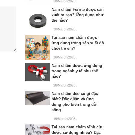
30/March/2026
.
Nam châm Ferrite được sản
xuất ra sao? Ứng dụng như
thế nào?
30/March/2026
.
Tại sao nam châm được
ứng dụng trong sản xuất đồ
chơi trẻ em?
26/March/2026
.
Nam châm được ứng dụng
trong ngành y tế như thế
nào?
26/March/2026
.
Nam châm dẻo có gì đặc
biệt? Đặc điểm và ứng
dụng phổ biến trong đời
sống
19/March/2026
.
Tại sao nam châm vĩnh cửu
được sử dụng nhiều? Đặc