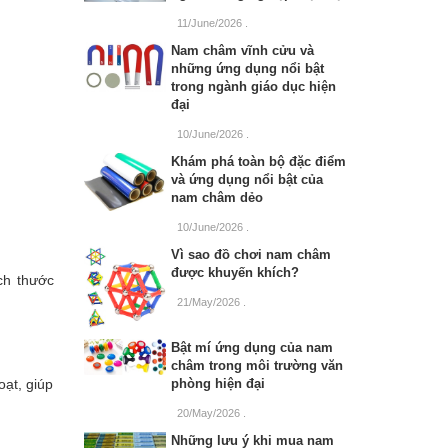
11/June/2026
.
Nam châm vĩnh cửu và
những ứng dụng nổi bật
trong ngành giáo dục hiện
đại
10/June/2026
.
Khám phá toàn bộ đặc điểm
và ứng dụng nổi bật của
nam châm dẻo
10/June/2026
.
Vì sao đồ chơi nam châm
được khuyến khích?
ch thước
21/May/2026
.
Bật mí ứng dụng của nam
châm trong môi trường văn
phòng hiện đại
oạt, giúp
20/May/2026
.
Những lưu ý khi mua nam