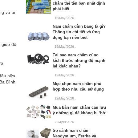
châm thẻ tên bạn nhất định
phải biết
ng và an
16/May/2026
.
Nam châm dính bảng là gì?
Thông tin chi tiết và ứng
dụng bạn nên biết
à giúp đỡ
15/May/2026
.
Tại sao nam châm cùng
kích thước nhưng độ mạnh
ợp
lại khác nhau?
12/May/2026
.
đầu nữa.
Ba Đình,
Mẹo chọn nam châm phù
hợp theo nhu cầu sử dụng
12/May/2026
.
Mua bán nam châm cần lưu
ý những gì để không bị ‘hớ’
22/April/2026
.
So sánh nam châm
Neodymium, Ferrite và