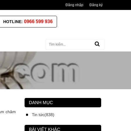
Đăng nhập
Đăng ký
0966 599 936
HOTLINE:
DANH MỤC
nam châm
Tin tức(838)
BÀI VIẾT KHÁC