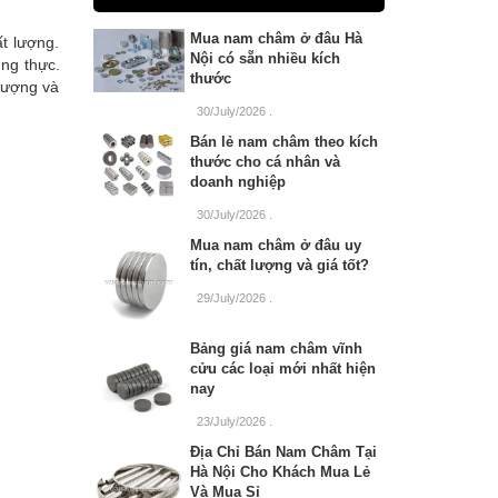
Mua nam châm ở đâu Hà
t lượng.
Nội có sẵn nhiều kích
ung thực.
thước
lượng và
30/July/2026
.
Bán lẻ nam châm theo kích
thước cho cá nhân và
doanh nghiệp
30/July/2026
.
Mua nam châm ở đâu uy
tín, chất lượng và giá tốt?
29/July/2026
.
Bảng giá nam châm vĩnh
cửu các loại mới nhất hiện
nay
23/July/2026
.
Địa Chỉ Bán Nam Châm Tại
Hà Nội Cho Khách Mua Lẻ
Và Mua Sỉ