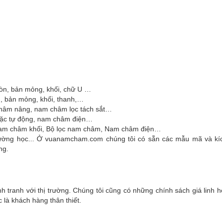
ròn, bản mỏng, khối, chữ U …
n, bản mỏng, khối, thanh,…
châm nâng, nam châm lọc tách sắt…
oặc tự động, nam châm điện…
 Nam châm khối, Bộ lọc nam châm, Nam châm điện…
ường học... Ở vuanamcham.com chúng tôi có sẵn các mẫu mã và kí
ng.
 tranh với thị trường. Chúng tôi cũng có những chính sách giá linh h
 là khách hàng thân thiết.