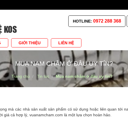
0972 288 368
HOTLINE:
G
GIỚI THIỆU
LIÊN HỆ
MUA NAM CHÂM Ở ĐÂU UY TÍN?
Trang chủ
Tin tức
Mua nam châm ở đâu uy tín?
trọng mà các nhà sản xuất sản phẩm có sử dụng hoặc liên quan tới 
với giá cả hợp lý, vuanamcham.com là một lựa chọn hoàn hảo.