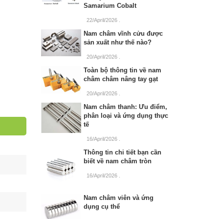
Samarium Cobalt
22/April/2026
.
Nam châm vĩnh cửu được
sản xuất như thế nào?
20/April/2026
.
Toàn bộ thông tin về nam
châm châm nâng tay gạt
20/April/2026
.
Nam châm thanh: Ưu điểm,
phân loại và ứng dụng thực
tế
16/April/2026
.
Thông tin chi tiết bạn cần
biết về nam châm tròn
16/April/2026
.
Nam châm viên và ứng
dụng cụ thể