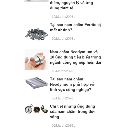
điểm, nguyên lý và ứng
dụng thực tế
19/March/2026
.
Tại sao nam châm Ferrite bị
mất từ tính?
10/March/2026
.
Nam châm Neodymium và
10 ứng dụng tiêu biểu trong
ngành công nghiệp hiện đại
10/March/2026
.
Tại sao nam châm
Neodymium phù hợp với
lĩnh vực công nghiệp?
06/March/2026
.
Chi tiết những ứng dụng
của nam châm trong đời
sống
06/March/2026
.