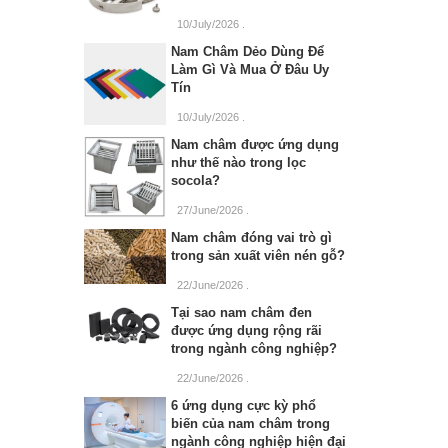
10/July/2026
.
Nam Châm Dẻo Dùng Để
Làm Gì Và Mua Ở Đâu Uy
Tín
10/July/2026
.
Nam châm được ứng dụng
như thế nào trong lọc
socola?
27/June/2026
.
Nam châm đóng vai trò gì
trong sản xuất viên nén gỗ?
22/June/2026
.
Tại sao nam châm đen
được ứng dụng rộng rãi
trong ngành công nghiệp?
22/June/2026
.
6 ứng dụng cực kỳ phổ
biến của nam châm trong
ngành công nghiệp hiện đại