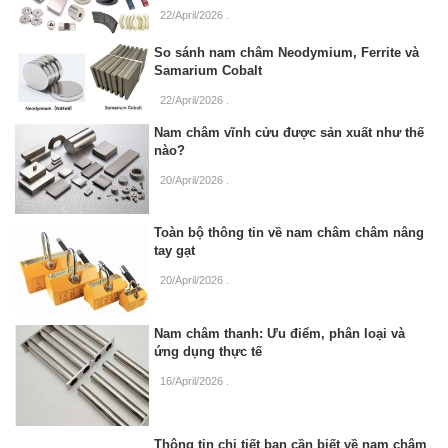
22/April/2026
.
So sánh nam châm Neodymium, Ferrite và
Samarium Cobalt
22/April/2026
.
Nam châm vĩnh cửu được sản xuất như thế
nào?
20/April/2026
.
Toàn bộ thông tin về nam châm châm nâng
tay gạt
20/April/2026
.
Nam châm thanh: Ưu điểm, phân loại và
ứng dụng thực tế
16/April/2026
.
Thông tin chi tiết bạn cần biết về nam châm