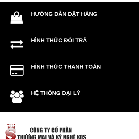
HƯỚNG DẪN ĐẶT HÀNG
HÌNH THỨC ĐỔI TRẢ
HÌNH THỨC THANH TOÁN
HỆ THỐNG ĐẠI LÝ