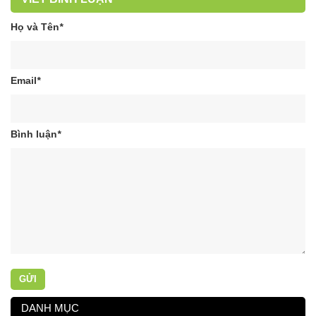
Họ và Tên
*
Email
*
Bình luận
*
GỬI
DANH MỤC