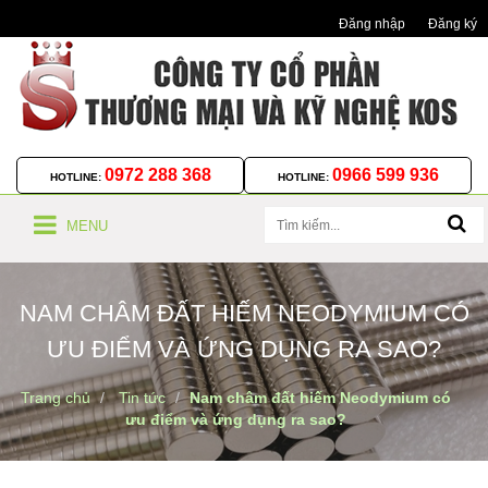
Đăng nhập
Đăng ký
0972 288 368
0966 599 936
HOTLINE:
HOTLINE:
MENU
NAM CHÂM ĐẤT HIẾM NEODYMIUM CÓ
ƯU ĐIỂM VÀ ỨNG DỤNG RA SAO?
Trang chủ
Tin tức
Nam châm đất hiếm Neodymium có
ưu điểm và ứng dụng ra sao?