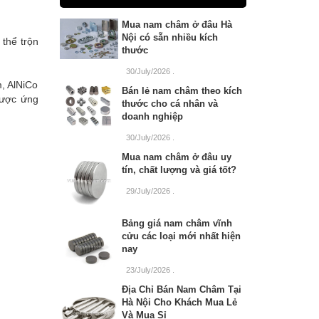
Mua nam châm ở đâu Hà
Nội có sẵn nhiều kích
thể trộn
thước
30/July/2026
.
, AlNiCo
Bán lẻ nam châm theo kích
được ứng
thước cho cá nhân và
doanh nghiệp
30/July/2026
.
Mua nam châm ở đâu uy
tín, chất lượng và giá tốt?
29/July/2026
.
Bảng giá nam châm vĩnh
cửu các loại mới nhất hiện
nay
23/July/2026
.
Địa Chỉ Bán Nam Châm Tại
Hà Nội Cho Khách Mua Lẻ
Và Mua Sỉ