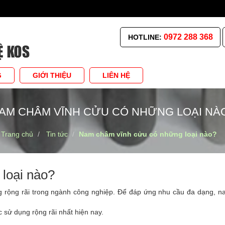
0972 288 368
HOTLINE:
G
GIỚI THIỆU
LIÊN HỆ
AM CHÂM VĨNH CỬU CÓ NHỮNG LOẠI NÀ
Trang chủ
Tin tức
Nam châm vĩnh cửu có những loại nào?
loại nào?
 rộng rãi trong ngành công nghiệp. Để đáp ứng nhu cầu đa dạng, 
 sử dụng rộng rãi nhất hiện nay.