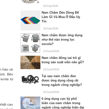
10/July/2026
.
Nam Châm Dẻo Dùng Để
Làm Gì Và Mua Ở Đâu Uy
Tín
10/July/2026
.
Nam châm được ứng dụng
như thế nào trong lọc
socola?
27/June/2026
.
Nam châm đóng vai trò gì
trong sản xuất viên nén gỗ?
n hảo và
22/June/2026
.
định. Bên
Tại sao nam châm đen
rrite từ
được ứng dụng rộng rãi
trong ngành công nghiệp?
22/June/2026
.
6 ứng dụng cực kỳ phổ
biến của nam châm trong
hiệt cao
ngành công nghiệp hiện đại