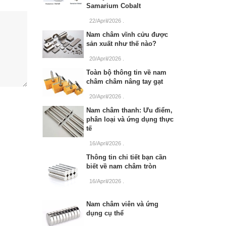
Samarium Cobalt
22/April/2026
.
Nam châm vĩnh cửu được
sản xuất như thế nào?
20/April/2026
.
Toàn bộ thông tin về nam
châm châm nâng tay gạt
20/April/2026
.
Nam châm thanh: Ưu điểm,
phân loại và ứng dụng thực
tế
16/April/2026
.
Thông tin chi tiết bạn cần
biết về nam châm tròn
16/April/2026
.
Nam châm viên và ứng
dụng cụ thể