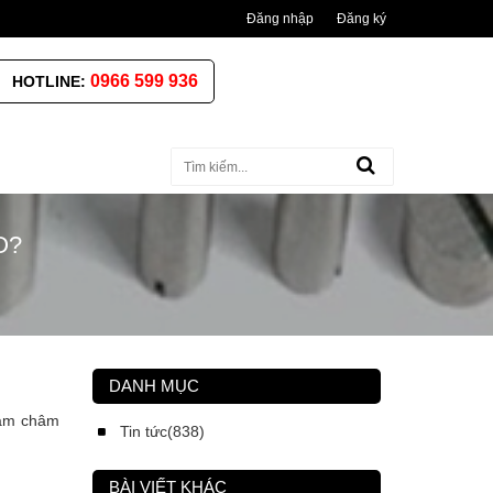
Đăng nhập
Đăng ký
0966 599 936
HOTLINE:
O?
DANH MỤC
nam châm
Tin tức(838)
BÀI VIẾT KHÁC