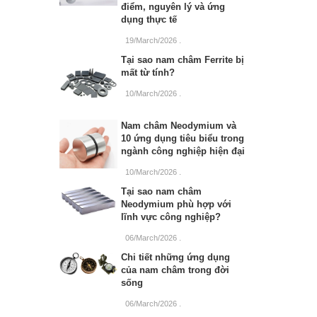
điểm, nguyên lý và ứng
dụng thực tế
19/March/2026
.
Tại sao nam châm Ferrite bị
mất từ tính?
10/March/2026
.
Nam châm Neodymium và
10 ứng dụng tiêu biểu trong
ngành công nghiệp hiện đại
10/March/2026
.
Tại sao nam châm
Neodymium phù hợp với
lĩnh vực công nghiệp?
06/March/2026
.
Chi tiết những ứng dụng
của nam châm trong đời
sống
06/March/2026
.