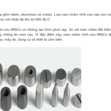
 gồm niken, aluminum và coban. Loại nam châm vĩnh cửu này còn có 
c với nhiệt độ lên tới 500 độ C.
nh cửu AlNiCo có những tạo hình phức tạp. So với nam châm đất hiếm
ăng chống ăn mòn cao. Vì đặc điểm này, nam châm vĩnh cửu AlNiCo 
y, máy đo, dụng cụ và thiết bị cảm biến.