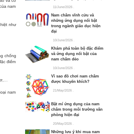
ao và có
á của nam
11/June/2026
.
Nam châm vĩnh cửu và
những ứng dụng nổi bật
hiệt như
trong ngành giáo dục hiện
đại
10/June/2026
.
Khám phá toàn bộ đặc điểm
và ứng dụng nổi bật của
ng chống
nam châm dẻo
đặc điểm
10/June/2026
.
Vì sao đồ chơi nam châm
cơ,…
được khuyến khích?
21/May/2026
.
loại nam
Bật mí ứng dụng của nam
châm trong môi trường văn
phòng hiện đại
20/May/2026
.
Những lưu ý khi mua nam