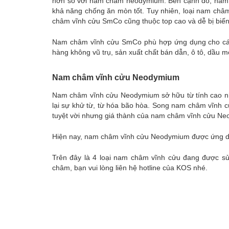
hơn so với nam châm neodymium. Bên cạnh đó, nam 
khả năng chống ăn mòn tốt. Tuy nhiên, loại nam châm 
châm vĩnh cửu SmCo cũng thuộc top cao và dễ bị biế
Nam châm vĩnh cửu SmCo phù hợp ứng dụng cho các y
hàng không vũ trụ, sản xuất chất bán dẫn, ô tô, dầu
Nam châm vĩnh cửu Neodymium
Nam châm vĩnh cửu Neodymium sở hữu từ tính cao nh
lại sự khử từ, từ hóa bão hòa. Song nam châm vĩnh 
tuyệt vời nhưng giá thành của nam châm vĩnh cửu Neod
Hiện nay, nam châm vĩnh cửu Neodymium được ứng dụn
Trên đây là 4 loại nam châm vĩnh cửu đang được sử 
châm, bạn vui lòng liên hệ hotline của KOS nhé.