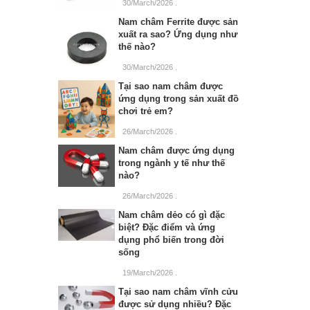
30/March/2026
.
Nam châm Ferrite được sản
xuất ra sao? Ứng dụng như
thế nào?
30/March/2026
.
Tại sao nam châm được
ứng dụng trong sản xuất đồ
chơi trẻ em?
26/March/2026
.
Nam châm được ứng dụng
trong ngành y tế như thế
nào?
26/March/2026
.
Nam châm dẻo có gì đặc
biệt? Đặc điểm và ứng
dụng phổ biến trong đời
sống
19/March/2026
.
Tại sao nam châm vĩnh cửu
được sử dụng nhiều? Đặc