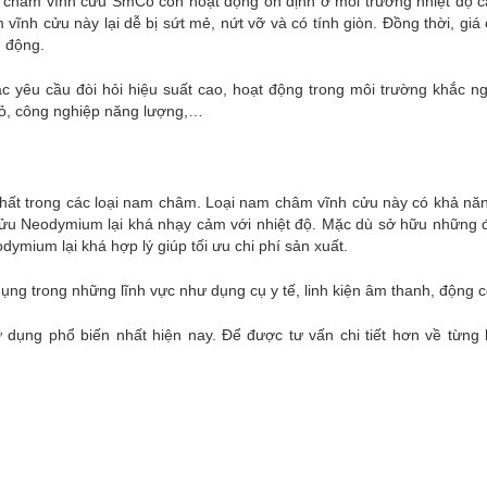
châm vĩnh cửu SmCo còn hoạt động ổn định ở môi trường nhiệt độ c
vĩnh cửu này lại dễ bị sứt mẻ, nứt vỡ và có tính giòn. Đồng thời, gi
n động.
êu cầu đòi hỏi hiệu suất cao, hoạt động trong môi trường khắc ng
 mỏ, công nghiệp năng lượng,…
ất trong các loại nam châm. Loại nam châm vĩnh cửu này có khả nă
cửu Neodymium lại khá nhạy cảm với nhiệt độ. Mặc dù sở hữu những 
ymium lại khá hợp lý giúp tối ưu chi phí sản xuất.
g trong những lĩnh vực như dụng cụ y tế, linh kiện âm thanh, động 
dụng phổ biến nhất hiện nay. Để được tư vấn chi tiết hơn về từng 