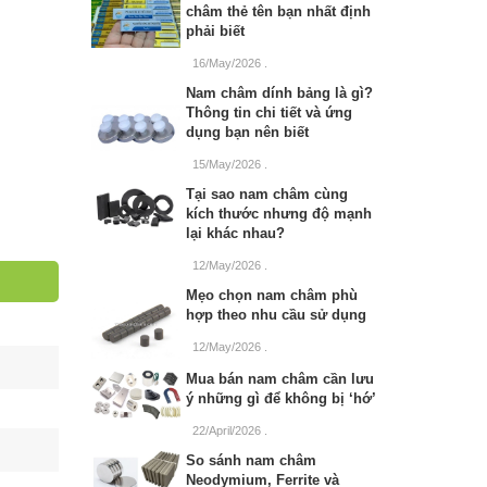
châm thẻ tên bạn nhất định
phải biết
16/May/2026
.
Nam châm dính bảng là gì?
Thông tin chi tiết và ứng
dụng bạn nên biết
15/May/2026
.
Tại sao nam châm cùng
kích thước nhưng độ mạnh
lại khác nhau?
12/May/2026
.
Mẹo chọn nam châm phù
hợp theo nhu cầu sử dụng
12/May/2026
.
Mua bán nam châm cần lưu
ý những gì để không bị ‘hớ’
22/April/2026
.
So sánh nam châm
Neodymium, Ferrite và